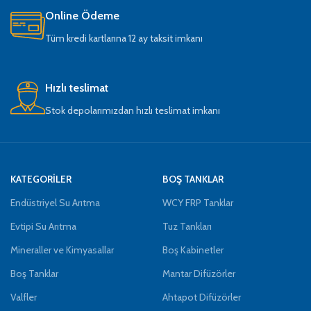
Online Ödeme
Tüm kredi kartlarına 12 ay taksit imkanı
Hızlı teslimat
Stok depolarımızdan hızlı teslimat imkanı
KATEGORİLER
BOŞ TANKLAR
Endüstriyel Su Arıtma
WCY FRP Tanklar
Evtipi Su Arıtma
Tuz Tankları
Mineraller ve Kimyasallar
Boş Kabinetler
Boş Tanklar
Mantar Difüzörler
Valfler
Ahtapot Difüzörler