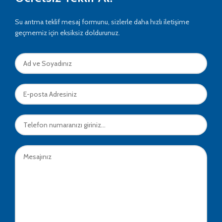
Su arıtma teklif mesaj formunu, sizlerle daha hızlı iletişime
geçmemiz için eksiksiz doldurunuz.