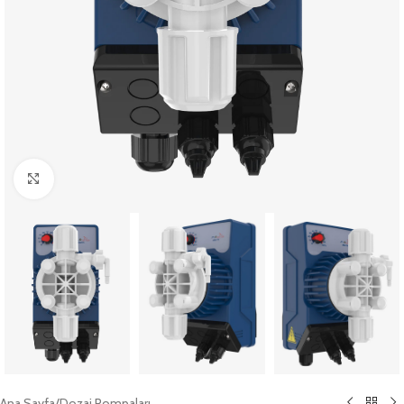
Büyütmek için tıklayın
Ana Sayfa
/
Dozaj Pompaları