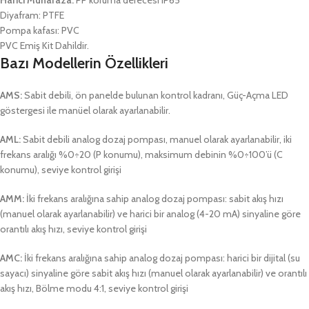
Harici Muhafaza:
PP koruma derecesi IP65
Diyafram: PTFE
Pompa kafası: PVC
PVC Emiş Kit Dahildir.
Bazı Modellerin Özellikleri
AMS:
Sabit debili, ön panelde bulunan kontrol kadranı, Güç-Açma LED
göstergesi ile manüel olarak ayarlanabilir.
AML:
Sabit debili analog dozaj pompası, manuel olarak ayarlanabilir, iki
frekans aralığı %0÷20 (P konumu), maksimum debinin %0÷100’ü (C
konumu), seviye kontrol girişi
AMM:
İki frekans aralığına sahip analog dozaj pompası: sabit akış hızı
(manuel olarak ayarlanabilir) ve harici bir analog (4-20 mA) sinyaline göre
orantılı akış hızı, seviye kontrol girişi
AMC:
İki frekans aralığına sahip analog dozaj pompası: harici bir dijital (su
sayacı) sinyaline göre sabit akış hızı (manuel olarak ayarlanabilir) ve orantılı
akış hızı, Bölme modu 4:1, seviye kontrol girişi