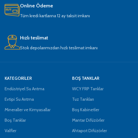
Online Ödeme
Tüm kredi kartlarına 12 ay taksit imkanı
Hızlı teslimat
Stok depolarımızdan hızlı teslimat imkanı
KATEGORİLER
BOŞ TANKLAR
Endüstriyel Su Arıtma
WCY FRP Tanklar
Evtipi Su Arıtma
Tuz Tankları
Mineraller ve Kimyasallar
Boş Kabinetler
Boş Tanklar
Mantar Difüzörler
Valfler
Ahtapot Difüzörler