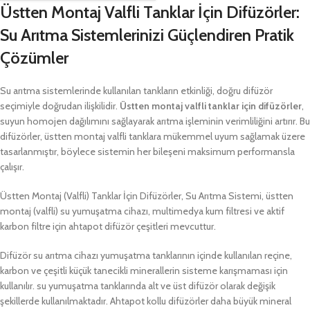
Üstten Montaj Valfli Tanklar İçin Difüzörler:
Su Arıtma Sistemlerinizi Güçlendiren Pratik
Çözümler
Su arıtma sistemlerinde kullanılan tankların etkinliği, doğru difüzör
seçimiyle doğrudan ilişkilidir.
Üstten montaj valfli tanklar için difüzörler
,
suyun homojen dağılımını sağlayarak arıtma işleminin verimliliğini artırır. Bu
difüzörler, üstten montaj valfli tanklara mükemmel uyum sağlamak üzere
tasarlanmıştır, böylece sistemin her bileşeni maksimum performansla
çalışır.
Üstten Montaj (Valfli) Tanklar İçin Difüzörler, Su Arıtma Sistemi, üstten
montaj (valfli) su yumuşatma cihazı, multimedya kum filtresi ve aktif
karbon filtre için ahtapot difüzör çeşitleri mevcuttur.
Difüzör su arıtma cihazı yumuşatma tanklarının içinde kullanılan reçine,
karbon ve çeşitli küçük tanecikli minerallerin sisteme karışmaması için
kullanılır. su yumuşatma tanklarında alt ve üst difüzör olarak değişik
şekillerde kullanılmaktadır. Ahtapot kollu difüzörler daha büyük mineral