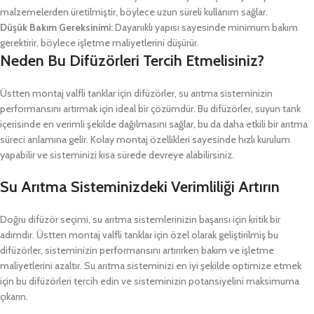
malzemelerden üretilmiştir, böylece uzun süreli kullanım sağlar.
Düşük Bakım Gereksinimi:
Dayanıklı yapısı sayesinde minimum bakım
gerektirir, böylece işletme maliyetlerini düşürür.
Neden Bu Difüzörleri Tercih Etmelisiniz?
Üstten montaj valfli tanklar için difüzörler, su arıtma sisteminizin
performansını artırmak için ideal bir çözümdür. Bu difüzörler, suyun tank
içerisinde en verimli şekilde dağılmasını sağlar, bu da daha etkili bir arıtma
süreci anlamına gelir. Kolay montaj özellikleri sayesinde hızlı kurulum
yapabilir ve sisteminizi kısa sürede devreye alabilirsiniz.
Su Arıtma Sisteminizdeki Verimliliği Artırın
Doğru difüzör seçimi, su arıtma sistemlerinizin başarısı için kritik bir
adımdır. Üstten montaj valfli tanklar için özel olarak geliştirilmiş bu
difüzörler, sisteminizin performansını artırırken bakım ve işletme
maliyetlerini azaltır. Su arıtma sisteminizi en iyi şekilde optimize etmek
için bu difüzörleri tercih edin ve sisteminizin potansiyelini maksimuma
çıkarın.