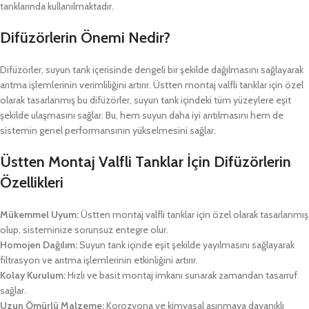
tanklarında kullanılmaktadır.
Difüzörlerin Önemi Nedir?
Difüzörler, suyun tank içerisinde dengeli bir şekilde dağılmasını sağlayarak
arıtma işlemlerinin verimliliğini artırır. Üstten montaj valfli tanklar için özel
olarak tasarlanmış bu difüzörler, suyun tank içindeki tüm yüzeylere eşit
şekilde ulaşmasını sağlar. Bu, hem suyun daha iyi arıtılmasını hem de
sistemin genel performansının yükselmesini sağlar.
Üstten Montaj Valfli Tanklar İçin Difüzörlerin
Özellikleri
Mükemmel Uyum:
Üstten montaj valfli tanklar için özel olarak tasarlanmış
olup, sisteminize sorunsuz entegre olur.
Homojen Dağılım:
Suyun tank içinde eşit şekilde yayılmasını sağlayarak
filtrasyon ve arıtma işlemlerinin etkinliğini artırır.
Kolay Kurulum:
Hızlı ve basit montaj imkanı sunarak zamandan tasarruf
sağlar.
Uzun Ömürlü Malzeme:
Korozyona ve kimyasal aşınmaya dayanıklı