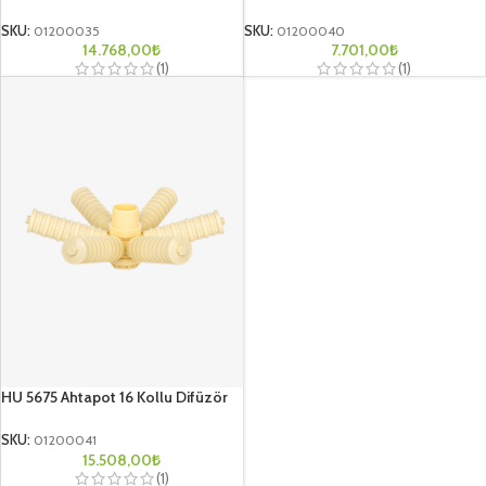
SKU:
01200035
SKU:
01200040
14.768,00
₺
7.701,00
₺
(1)
(1)
HU 5675 Ahtapot 16 Kollu Difüzör
SKU:
01200041
15.508,00
₺
(1)