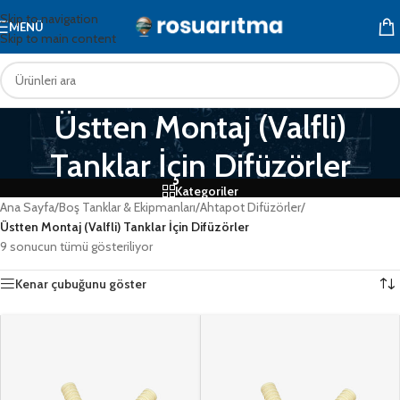
Skip to navigation
MENÜ
Skip to main content
Üstten Montaj (Valfli)
Tanklar İçin Difüzörler
Kategoriler
Ana Sayfa
/
Boş Tanklar & Ekipmanları
/
Ahtapot Difüzörler
/
Üstten Montaj (Valfli) Tanklar İçin Difüzörler
9 sonucun tümü gösteriliyor
Kenar çubuğunu göster