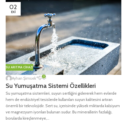
02
EKI
SU ARITMA CIHAZI
0
Ayhan Şimsek
Su Yumuşatma Sistemi Özellikleri
Su yumuşatma sistemleri, suyun sertliğini gidererek hem evlerde
hem de endüstriyel tesislerde kullanılan suyun kalitesini artıran
önemli bir teknolojidir. Sert su, içerisinde yüksek miktarda kalsiyum
ve magnezyum iyonları bulunan sudur. Bu minerallerin fazlalığı,
borularda kireçlenmeye,...