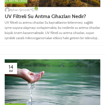
SU ARITMA CIHAZI
0
Ayhan Şimsek
UV Filtreli Su Arıtma Cihazları Nedir?
UV filtreli su arıtma cihazları Su kaynaklarının kirlenmesi, sağlıklı
içme suyuna ulaşmayı zorlaştırmakta, bu nedenle su arıtma cihazları
büyük önem kazanmaktadır. UV filtreli su arıtma cihazları, suyun
içindeki zararlı mikroorganizmaları etkisiz hale getiren bir teknoloji...
14
EKI