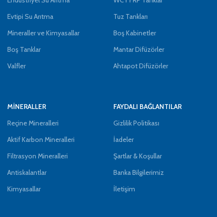
Evtipi Su Arıtma
Tuz Tankları
Mineraller ve Kimyasallar
Boş Kabinetler
Boş Tanklar
Mantar Difüzörler
Valfler
Ahtapot Difüzörler
MİNERALLER
FAYDALI BAĞLANTILAR
Reçine Mineralleri
Gizlilik Politikası
Aktif Karbon Mineralleri
İadeler
Filtrasyon Mineralleri
Şartlar & Koşullar
Antiskalantlar
Banka Bilgilerimiz
Kimyasallar
İletişim