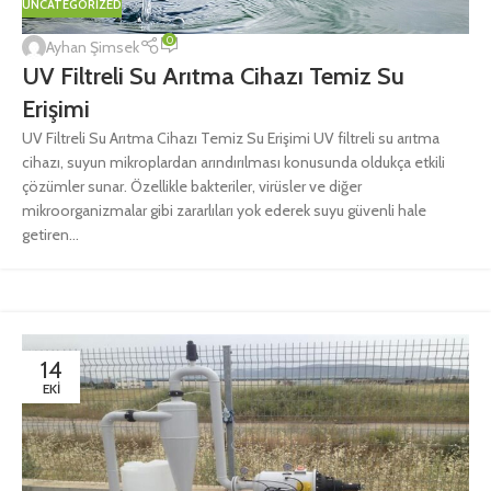
UNCATEGORIZED
0
Ayhan Şimsek
UV Filtreli Su Arıtma Cihazı Temiz Su
Erişimi
UV Filtreli Su Arıtma Cihazı Temiz Su Erişimi UV filtreli su arıtma
cihazı, suyun mikroplardan arındırılması konusunda oldukça etkili
çözümler sunar. Özellikle bakteriler, virüsler ve diğer
mikroorganizmalar gibi zararlıları yok ederek suyu güvenli hale
getiren...
14
EKI