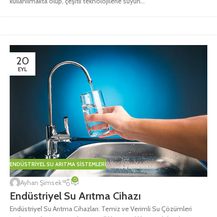
kullanılmakta olup, çeşitli teknolojilerle suyun...
20
EYL
ENDÜSTRIYEL SU ARITMA SISTEMLERI
0
Ayhan Şimsek
Endüstriyel Su Arıtma Cihazı
Endüstriyel Su Arıtma Cihazları: Temiz ve Verimli Su Çözümleri