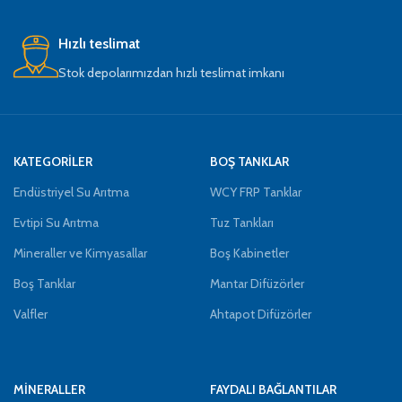
Hızlı teslimat
Stok depolarımızdan hızlı teslimat imkanı
KATEGORİLER
BOŞ TANKLAR
Endüstriyel Su Arıtma
WCY FRP Tanklar
Evtipi Su Arıtma
Tuz Tankları
Mineraller ve Kimyasallar
Boş Kabinetler
Boş Tanklar
Mantar Difüzörler
Valfler
Ahtapot Difüzörler
MİNERALLER
FAYDALI BAĞLANTILAR