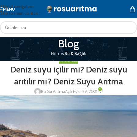
Skip to navigation
MENÜ
Skip to main content
Blog
Home
/
Su & Sağlık
SU & SAĞLIK
Deniz suyu içilir mi? Deniz suyu
arıtılır mı? Deniz Suyu Arıtma
1
Ro Su Arıtma
Açık Eylül 29, 2021