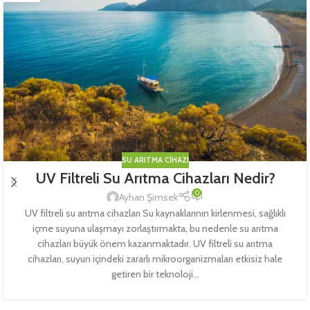
SU ARITMA CIHAZI
UV Filtreli Su Arıtma Cihazları Nedir?
0
Ayhan Şimsek
UV filtreli su arıtma cihazları Su kaynaklarının kirlenmesi, sağlıklı
içme suyuna ulaşmayı zorlaştırmakta, bu nedenle su arıtma
cihazları büyük önem kazanmaktadır. UV filtreli su arıtma
cihazları, suyun içindeki zararlı mikroorganizmaları etkisiz hale
getiren bir teknoloji...