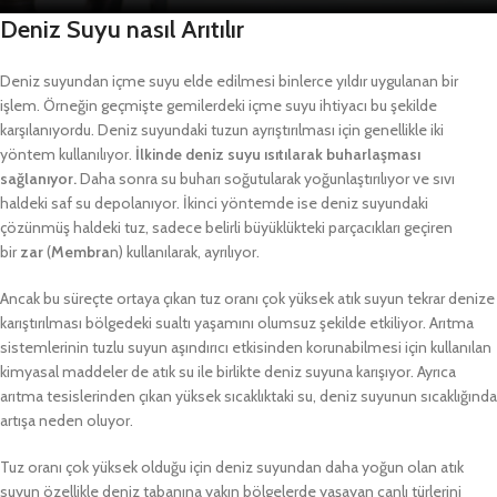
Deniz Suyu nasıl Arıtılır
Deniz suyundan içme suyu elde edilmesi binlerce yıldır uygulanan bir
işlem. Örneğin geçmişte gemilerdeki içme suyu ihtiyacı bu şekilde
karşılanıyordu. Deniz suyundaki tuzun ayrıştırılması için genellikle iki
yöntem kullanılıyor.
İlkinde deniz suyu ısıtılarak buharlaşması
sağlanıyor.
Daha sonra su buharı soğutularak yoğunlaştırılıyor ve sıvı
haldeki saf su depolanıyor. İkinci yöntemde ise deniz suyundaki
çözünmüş haldeki tuz, sadece belirli büyüklükteki parçacıkları geçiren
bir
zar
(
Membra
n) kullanılarak, ayrılıyor.
Ancak bu süreçte ortaya çıkan tuz oranı çok yüksek atık suyun tekrar denize
karıştırılması bölgedeki sualtı yaşamını olumsuz şekilde etkiliyor. Arıtma
sistemlerinin tuzlu suyun aşındırıcı etkisinden korunabilmesi için kullanılan
kimyasal maddeler de atık su ile birlikte deniz suyuna karışıyor. Ayrıca
arıtma tesislerinden çıkan yüksek sıcaklıktaki su, deniz suyunun sıcaklığında
artışa neden oluyor.
Tuz oranı çok yüksek olduğu için deniz suyundan daha yoğun olan atık
suyun özellikle deniz tabanına yakın bölgelerde yaşayan canlı türlerini