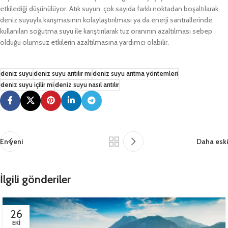
etkilediği düşünülüyor. Atık suyun, çok sayıda farklı noktadan boşaltılarak
deniz suyuyla karışmasının kolaylaştırılması ya da enerji santrallerinde
kullanılan soğutma suyu ile karıştırılarak tuz oranının azaltılması sebep
olduğu olumsuz etkilerin azaltılmasına yardımcı olabilir.
deniz suyu
deniz suyu arıtılır mı
deniz suyu arıtma yöntemleri
deniz suyu içilir mi
deniz suyu nasıl arıtılır
En yeni
Daha eski
İlgili gönderiler
26
EKI