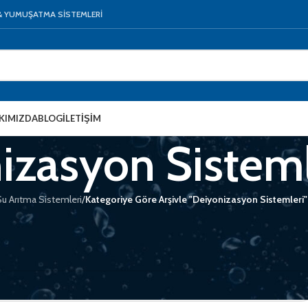
 & YUMUŞATMA SİSTEMLERİ
KIMIZDA
BLOG
İLETIŞIM
izasyon Sisteml
Su Arıtma Sistemleri
/
Kategoriye Göre Arşivle "Deiyonizasyon Sistemleri"
i bulmanıza yardımcı olacaktır.