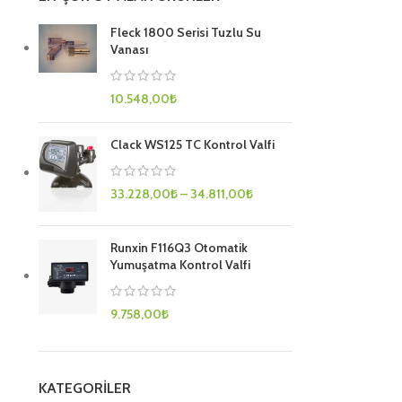
Fleck 1800 Serisi Tuzlu Su
Vanası
10.548,00
₺
Clack WS125 TC Kontrol Valfi
33.228,00
₺
–
34.811,00
₺
Runxin F116Q3 Otomatik
Yumuşatma Kontrol Valfi
9.758,00
₺
KATEGORILER