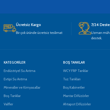
Ücretsiz Kargo
7/24 Deste
Bir çok üründe ücretsiz teslimat
Uzman mühen
destek.
KATEGORİLER
BOŞ TANKLAR
Endüstriyel Su Arıtma
WCY FRP Tanklar
Evtipi Su Arıtma
Tuz Tankları
Mineraller ve Kimyasallar
Boş Kabinetler
Boş Tanklar
Mantar Difüzörler
Valfler
Ahtapot Difüzörler