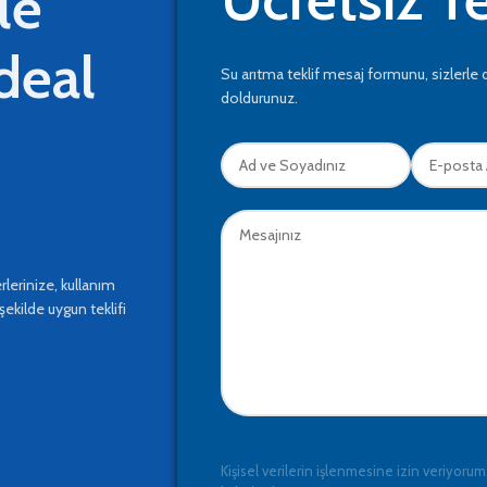
le
ideal
Su arıtma teklif mesaj formunu, sizlerle 
doldurunuz.
lerinize, kullanım
şekilde uygun teklifi
Kişisel verilerin işlenmesine izin veriyorum,