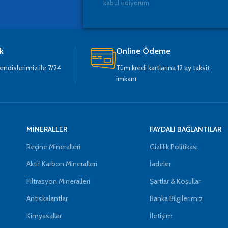
kabul ediyorum.
k
Online Ödeme
dislerimiz ile 7/24
Tüm kredi kartlarına 12 ay taksit
imkanı
MİNERALLER
FAYDALI BAĞLANTILAR
Reçine Mineralleri
Gizlilik Politikası
Aktif Karbon Mineralleri
İadeler
Filtrasyon Mineralleri
Şartlar & Koşullar
Antiskalantlar
Banka Bilgilerimiz
Kimyasallar
İletişim