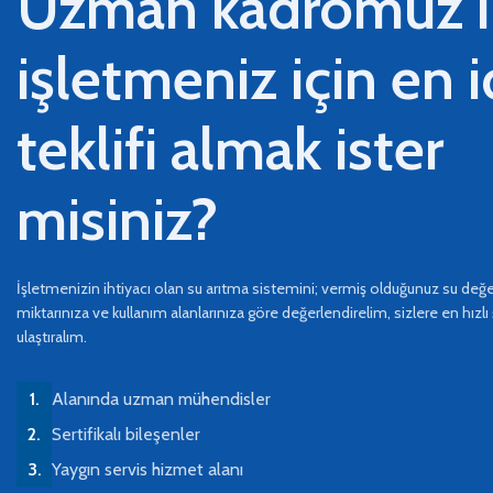
Uzman kadromuz i
işletmeniz için en 
teklifi almak ister
misiniz?
İşletmenizin ihtiyacı olan su arıtma sistemini; vermiş olduğunuz su değer
miktarınıza ve kullanım alanlarınıza göre değerlendirelim, sizlere en hızlı 
ulaştıralım.
Alanında uzman mühendisler
Sertifikalı bileşenler
Yaygın servis hizmet alanı