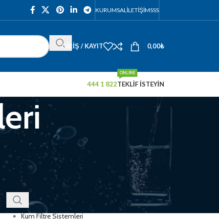
KURUMSAL
İLETIŞIM
SSS
GIRIŞ / KAYIT
0,00
₺
ONLINE
444 1 822
TEKLİF İSTEYİN
eri
KATEGORILER
Akış Kontrol Ekipmanları
Atık Su Arıtma Sistemleri
Endüstriyel Su Arıtma Sistemleri
Kimyasal Dozaj Sistemleri
Kum Filtre Sistemleri