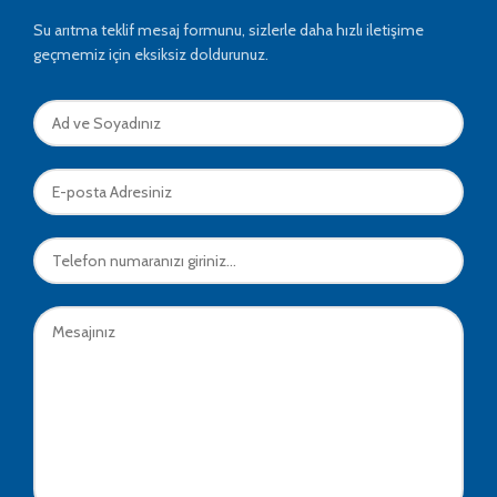
Su arıtma teklif mesaj formunu, sizlerle daha hızlı iletişime
geçmemiz için eksiksiz doldurunuz.