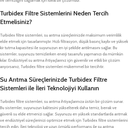
ve temizliğini sağlamak için ideal bir çözümdür.
Turbidex Filtre Sistemlerini Neden Tercih
Etmelisiniz?
Turbidex filtre sistemleri, su arıtma süreçlerinizde maksimum verimlilik
elde etmek için tasarlanmıştır. Hızlı filtrasyon, düşük basınç kaybı ve yüksek
kir tutma kapasitesi ile suyunuzun en iyi şekilde arıtılmasını sağlar. Bu
sistemler, suyunuzu temizlerken enerji tasarrufu yapmanızı da mümkün
kılar. Endüstriyel su arıtma ihtiyaçlarınız için güvenilir ve etkili bir çözüm
arıyorsanız, Turbidex filtre sistemleri mükemmel bir tercihtir.
Su Arıtma Süreçlerinizde Turbidex Filtre
Sistemleri ile İleri Teknolojiyi Kullanın
Turbidex filtre sistemleri, su arıtma ihtiyaçlarınıza üstün bir çözüm sunar.
Bu sistemler, suyunuzun kalitesini yükselterek daha temiz, berrak ve
güvenli su elde etmenizi sağlar. Suyunuzu en yüksek standartlarda arıtmak
ve endüstriyel süreçlerinizi optimize etmek için Turbidex filtre sistemlerini
tercih edin. İleri teknoloji ve uzun ömürlü performans ile su arıtma