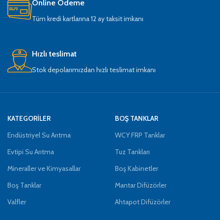
Online Ödeme
Tüm kredi kartlarına 12 ay taksit imkanı
Hızlı teslimat
Stok depolarımızdan hızlı teslimat imkanı
KATEGORİLER
BOŞ TANKLAR
Endüstriyel Su Arıtma
WCY FRP Tanklar
Evtipi Su Arıtma
Tuz Tankları
Mineraller ve Kimyasallar
Boş Kabinetler
Boş Tanklar
Mantar Difüzörler
Valfler
Ahtapot Difüzörler