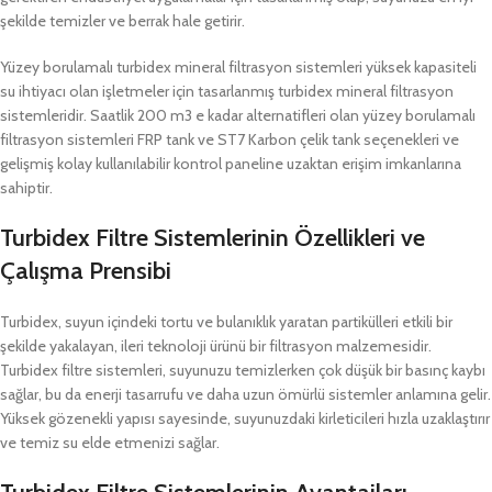
şekilde temizler ve berrak hale getirir.
Yüzey borulamalı turbidex mineral filtrasyon sistemleri yüksek kapasiteli
su ihtiyacı olan işletmeler için tasarlanmış turbidex mineral filtrasyon
sistemleridir. Saatlik 200 m3 e kadar alternatifleri olan yüzey borulamalı
filtrasyon sistemleri FRP tank ve ST7 Karbon çelik tank seçenekleri ve
gelişmiş kolay kullanılabilir kontrol paneline uzaktan erişim imkanlarına
sahiptir.
Turbidex Filtre Sistemlerinin Özellikleri ve
Çalışma Prensibi
Turbidex, suyun içindeki tortu ve bulanıklık yaratan partikülleri etkili bir
şekilde yakalayan, ileri teknoloji ürünü bir filtrasyon malzemesidir.
Turbidex filtre sistemleri, suyunuzu temizlerken çok düşük bir basınç kaybı
sağlar, bu da enerji tasarrufu ve daha uzun ömürlü sistemler anlamına gelir.
Yüksek gözenekli yapısı sayesinde, suyunuzdaki kirleticileri hızla uzaklaştırır
ve temiz su elde etmenizi sağlar.