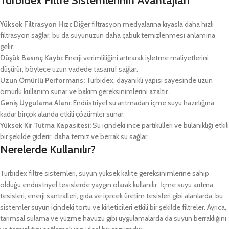
Turbidex Filtre Sistemlerinin Avantajları
Yüksek Filtrasyon Hızı:
Diğer filtrasyon medyalarına kıyasla daha hızlı
filtrasyon sağlar, bu da suyunuzun daha çabuk temizlenmesi anlamına
gelir.
Düşük Basınç Kaybı:
Enerji verimliliğini artırarak işletme maliyetlerini
düşürür, böylece uzun vadede tasarruf sağlar.
Uzun Ömürlü Performans:
Turbidex, dayanıklı yapısı sayesinde uzun
ömürlü kullanım sunar ve bakım gereksinimlerini azaltır.
Geniş Uygulama Alanı:
Endüstriyel su arıtmadan içme suyu hazırlığına
kadar birçok alanda etkili çözümler sunar.
Yüksek Kir Tutma Kapasitesi:
Su içindeki ince partikülleri ve bulanıklığı etkili
bir şekilde giderir, daha temiz ve berrak su sağlar.
Nerelerde Kullanılır?
Turbidex filtre sistemleri, suyun yüksek kalite gereksinimlerine sahip
olduğu endüstriyel tesislerde yaygın olarak kullanılır. İçme suyu arıtma
tesisleri, enerji santralleri, gıda ve içecek üretim tesisleri gibi alanlarda, bu
sistemler suyun içindeki tortu ve kirleticileri etkili bir şekilde filtreler. Ayrıca,
tarımsal sulama ve yüzme havuzu gibi uygulamalarda da suyun berraklığını