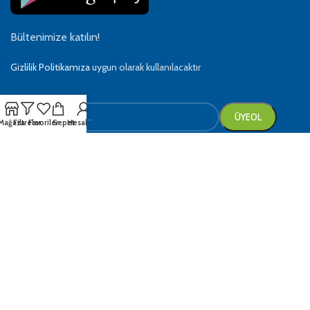
Bültenimize katılın!
Gizlilik Politikamıza
uygun olarak kullanılacaktır
Mağaza
Filtreler
Favoriler
Sepet
Hesabım
Ödeme Sistemi:
Sosyal Bağlantılarımız: