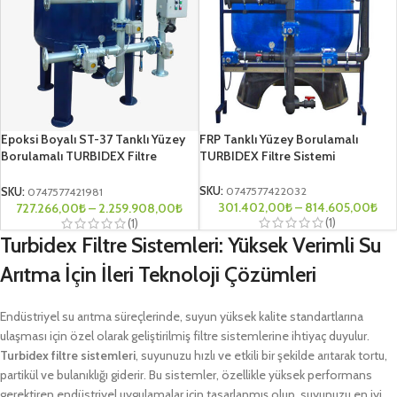
Epoksi Boyalı ST-37 Tanklı Yüzey
FRP Tanklı Yüzey Borulamalı
Borulamalı TURBIDEX Filtre
TURBIDEX Filtre Sistemi
Sistemi
SKU:
0747577422032
SKU:
0747577421981
301.402,00
₺
–
814.605,00
₺
727.266,00
₺
–
2.259.908,00
₺
(1)
(1)
Turbidex Filtre Sistemleri: Yüksek Verimli Su
Arıtma İçin İleri Teknoloji Çözümleri
Endüstriyel su arıtma süreçlerinde, suyun yüksek kalite standartlarına
ulaşması için özel olarak geliştirilmiş filtre sistemlerine ihtiyaç duyulur.
Turbidex filtre sistemleri
, suyunuzu hızlı ve etkili bir şekilde arıtarak tortu,
partikül ve bulanıklığı giderir. Bu sistemler, özellikle yüksek performans
gerektiren endüstriyel uygulamalar için tasarlanmış olup, suyunuzu en iyi