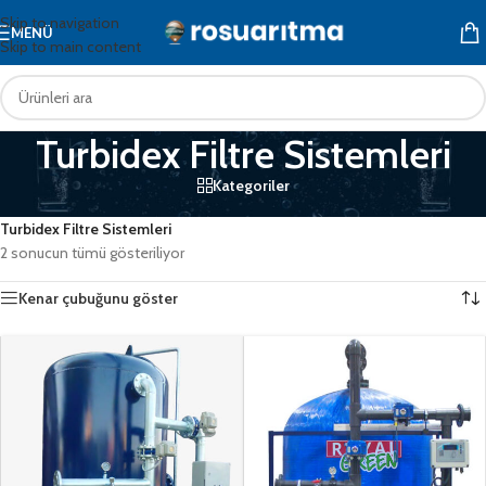
Skip to navigation
MENÜ
Skip to main content
Turbidex Filtre Sistemleri
Kategoriler
Ana Sayfa
/
Endüstriyel Su Arıtma
/
Yüzey Borulamalı Filtrasyon Sistemler
/
Turbidex Filtre Sistemleri
2 sonucun tümü gösteriliyor
Kenar çubuğunu göster