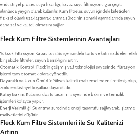
endüstriyel proses suyu hazırlığı, havuz suyu filtrasyonu gibi çeşitli
alanlarda yaygın olarak kullanılır. Kum filtreler, suyun içindeki kirleticileri
fiziksel olarak uzaklaştırarak, arıtma sürecinin sonraki aşamalarında suyun
daha saf ve kaliteli olmasını sağlar.
Fleck Kum Filtre Sistemlerinin Avantajları
Yüksek Filtrasyon Kapasitesi:
Su içerisindeki tortu ve katı maddeleri etkili
bir şekilde filtreler, suyun berraklığını artırır.
Otomatik Kontrol:
Fleck’in gelişmiş valf teknolojisi sayesinde, filtrasyon
işlemi tam otomatik olarak yönetilir.
Dayanıklı ve Uzun Ömürlü:
Yüksek kaliteli malzemelerden üretilmiş olup,
zorlu endüstriyel koşullara dayanıklıdır.
Kolay Bakım:
Kullanıcı dostu tasarımı sayesinde bakım ve temizlik
işlemleri kolayca yapılır.
Enerji Verimliliği:
Su arıtma sürecinde enerji tasarrufu sağlayarak, işletme
maliyetlerini düşürür.
Fleck Kum Filtre Sistemleri ile Su Kalitenizi
Artırın