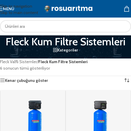
Skip to navigation
MENÜ
Skip to main content
Fleck Kum Filtre Sistemleri
Kategoriler
Ana Sayfa
/
Endüstriyel Su Arıtma
/
Kontrol Valfli Sistemler
/
Fleck Valfli Sistemler
/
Fleck Kum Filtre Sistemleri
6 sonucun tümü gösteriliyor
Kenar çubuğunu göster