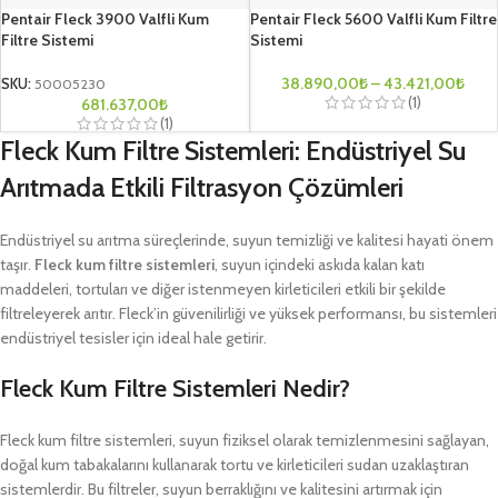
Pentair Fleck 3900 Valfli Kum
Pentair Fleck 5600 Valfli Kum Filtre
Filtre Sistemi
Sistemi
38.890,00
₺
–
43.421,00
₺
SKU:
50005230
(1)
681.637,00
₺
(1)
Fleck Kum Filtre Sistemleri: Endüstriyel Su
Arıtmada Etkili Filtrasyon Çözümleri
Endüstriyel su arıtma süreçlerinde, suyun temizliği ve kalitesi hayati önem
taşır.
Fleck kum filtre sistemleri
, suyun içindeki askıda kalan katı
maddeleri, tortuları ve diğer istenmeyen kirleticileri etkili bir şekilde
filtreleyerek arıtır. Fleck’in güvenilirliği ve yüksek performansı, bu sistemleri
endüstriyel tesisler için ideal hale getirir.
Fleck Kum Filtre Sistemleri Nedir?
Fleck kum filtre sistemleri, suyun fiziksel olarak temizlenmesini sağlayan,
doğal kum tabakalarını kullanarak tortu ve kirleticileri sudan uzaklaştıran
sistemlerdir. Bu filtreler, suyun berraklığını ve kalitesini artırmak için