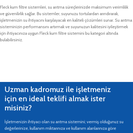
Fleck kum filtre sistemleri, su arıtma süreçlerinizde maksimum verimlilik
ve güvenilirlik sağlar. Bu sistemler, suyunuzu tortulardan arındırarak,
işletmenizin su ihtiyacını karşılayacak en kaliteli çözümleri sunar. Su arıtma
sisteminizin performansını artırmak ve suyunuzun kalitesini iyileştirmek
için ihtiyacınıza uygun Fleck kum filtre sistemini bu kategori altında
bulabilirsiniz.
Uzman kadromuz ile işletmeniz
için en ideal teklifi almak ister
misiniz?
İşletmenizin ihtiyacı olan su arıtma sistemini; vermiş olduğunuz su
değerlerinize, kullanım miktarınıza ve kullanım alanlarınıza göre