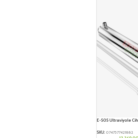
E-505 Ultraviyole Cih
SKU:
0747577421882
13.369,0