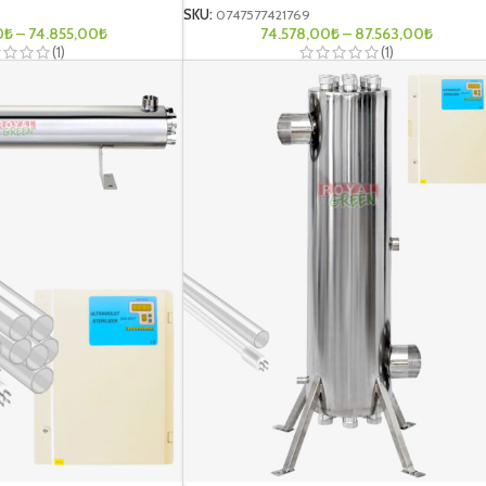
SKU:
0747577421769
0
₺
–
74.855,00
₺
74.578,00
₺
–
87.563,00
₺
(1)
(1)