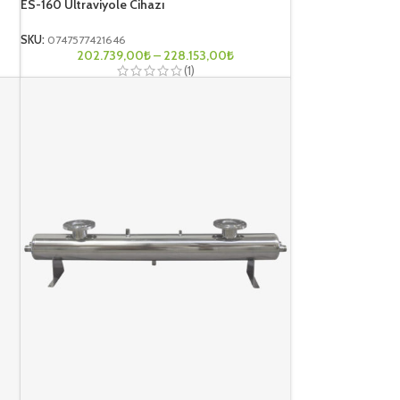
ES-160 Ultraviyole Cihazı
SKU:
0747577421646
202.739,00
₺
–
228.153,00
₺
(1)