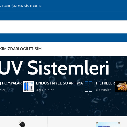
 & YUMUŞATMA SİSTEMLERİ
KIMIZDA
BLOG
İLETIŞIM
UV Sistemleri
J POMPALARI
ENDÜSTRIYEL SU ARITMA
FILTRELER
nler
321 Ürünler
6 Ürünler
 Su Arıtma
/
Ultraviyole Cihazları
/
UV Sistemleri
24
48