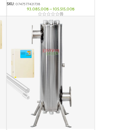
SKU:
0747577421738
93.085,00
₺
–
105.515,00
₺
(1)