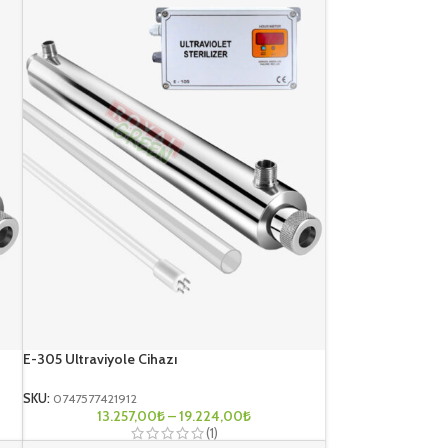
E-305 Ultraviyole Cihazı
SKU:
0747577421912
13.257,00
₺
–
19.224,00
₺
(1)