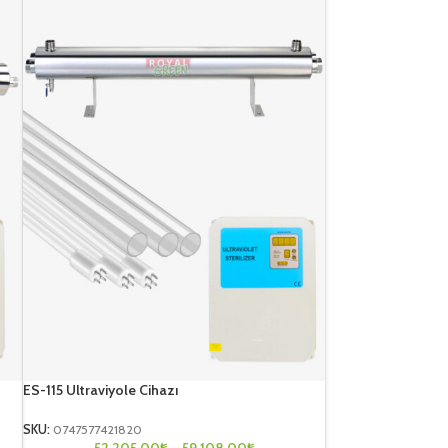
ES-115 Ultraviyole Cihazı
SKU:
0747577421820
52.205,00
₺
–
59.108,00
₺