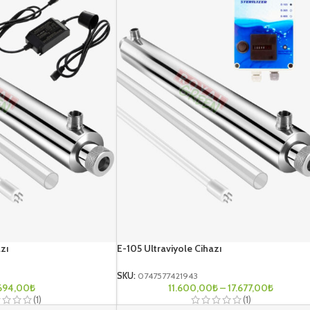
zı
E-105 Ultraviyole Cihazı
SKU:
0747577421943
694,00
₺
11.600,00
₺
–
17.677,00
₺
(1)
(1)