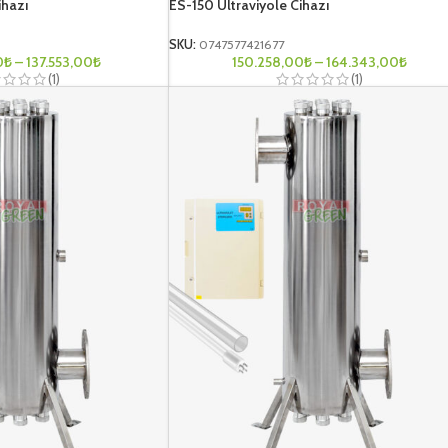
ihazı
ES-150 Ultraviyole Cihazı
SKU:
0747577421677
0
₺
–
137.553,00
₺
150.258,00
₺
–
164.343,00
₺
(1)
(1)