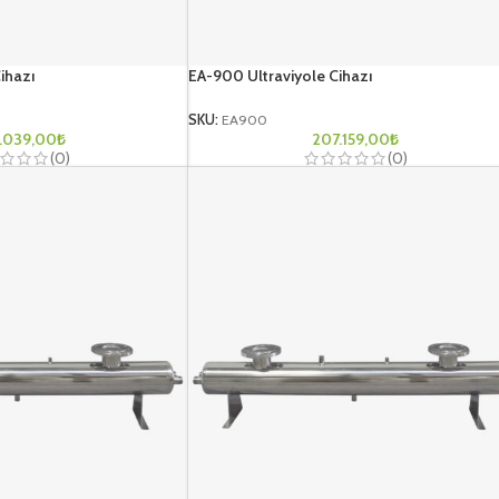
ihazı
EA-900 Ultraviyole Cihazı
SKU:
EA900
.039,00
₺
207.159,00
₺
(0)
(0)