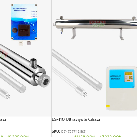
azı
ES-110 Ultraviyole Cihazı
SKU:
0747577421851
0
₺
–
19.335,00
₺
41.158,00
₺
–
47.233,00
₺