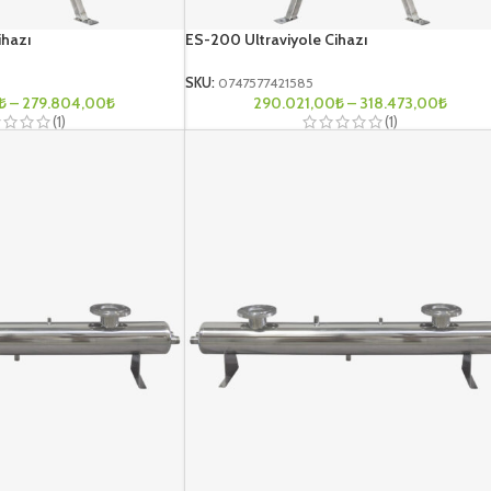
ihazı
ES-200 Ultraviyole Cihazı
SKU:
0747577421585
₺
–
279.804,00
₺
290.021,00
₺
–
318.473,00
₺
(1)
(1)