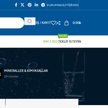
KURUMSAL
İLETIŞIM
SSS
GIRIŞ / KAYIT
0,00
₺
ONLINE
444 1 822
TEKLİF İSTEYİN
MINERALLER & KIMYASALLAR
29 Ürünler