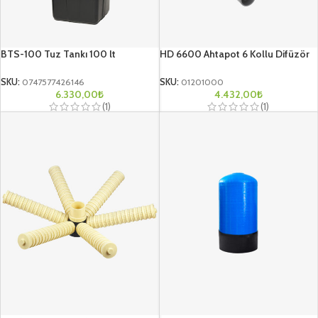
BTS-100 Tuz Tankı 100 lt
HD 6600 Ahtapot 6 Kollu Difüzör
SKU:
0747577426146
SKU:
01201000
6.330,00
₺
4.432,00
₺
(1)
(1)