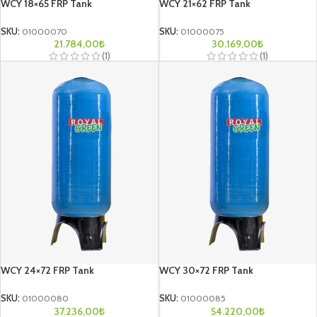
WCY 18×65 FRP Tank
WCY 21×62 FRP Tank
SKU:
01000070
SKU:
01000075
21.784,00
₺
30.169,00
₺
(1)
(1)
WCY 24×72 FRP Tank
WCY 30×72 FRP Tank
SKU:
01000080
SKU:
01000085
37.236,00
₺
54.220,00
₺