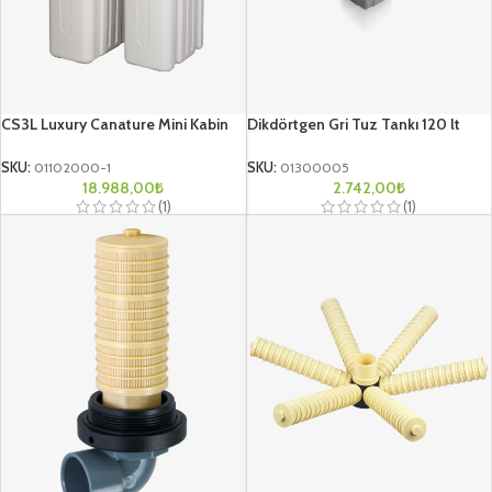
CS3L Luxury Canature Mini Kabin
Dikdörtgen Gri Tuz Tankı 120 lt
SKU:
01102000-1
SKU:
01300005
18.988,00
₺
2.742,00
₺
(1)
(1)