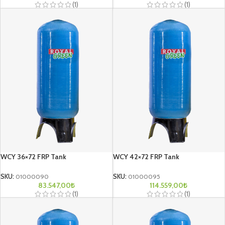
(1)
(1)
WCY 36×72 FRP Tank
WCY 42×72 FRP Tank
SKU:
01000090
SKU:
01000095
83.547,00
₺
114.559,00
₺
(1)
(1)