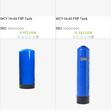
WCY 14×65 FRP Tank
WCY 16×65 FRP Tank
SKU:
01000050
SKU:
01000060
11.972,00
₺
12.342,00
₺
(1)
(1)