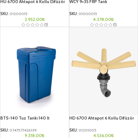
HU 6700 Ahtapot 6 Kollu Difüzör
WCY 9×35 FRP Tank
SKU:
01200015
SKU:
01000015
2.952,00
₺
4.378,00
₺
(1)
(1)
BTS-140 Tuz Tankı 140 lt
HD 6700 Ahtapot 6 Kollu Difüzör
SKU:
0747577426139
SKU:
01201005
9.318,00
₺
4.536,00
₺