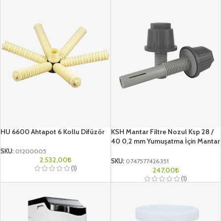
HU 6600 Ahtapot 6 Kollu Difüzör
KSH Mantar Filtre Nozul Ksp 28 /
40 0,2 mm Yumuşatma İçin Mantar
Difüzör
SKU:
01200005
2.532,00
₺
SKU:
0747577426351
(1)
247,00
₺
(1)