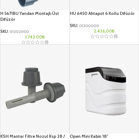
H 5671BU Yandan Montajlı Üst
HU 6450 Ahtapot 6 Kollu Difüzör
Difüzör
SKU:
01200000
2.426,00
₺
SKU:
01202000
(1)
1.742,00
₺
(1)
KSH Mantar Filtre Nozul Ksp 28 /
Open Mini Kabin 18″