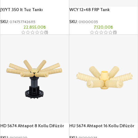
JY/YT 350 lt Tuz Tankı
WCY 12×48 FRP Tank
SKU:
0747577426115
SKU:
01000035
22.855,00
₺
7.120,00
₺
(1)
(1)
HD 5674 Ahtapot 8 Kollu Difüzör
HU 5674 Ahtapot 16 Kollu Difüzör