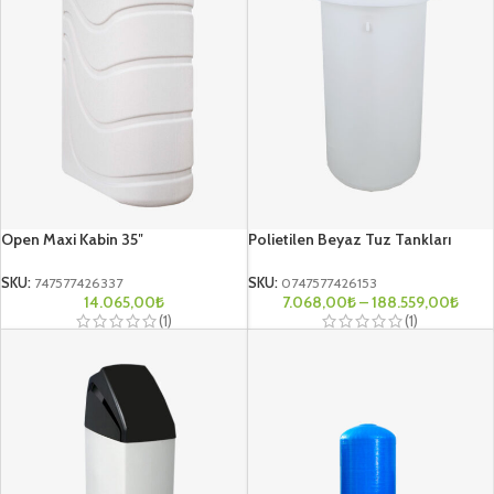
Open Maxi Kabin 35″
Polietilen Beyaz Tuz Tankları
SKU:
747577426337
SKU:
0747577426153
14.065,00
₺
7.068,00
₺
–
188.559,00
₺
(1)
(1)