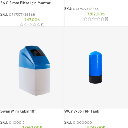
36 0,5 mm Filtre İçin Mantar
Difüzör
SKU:
0747577426344
7.912,00
₺
SKU:
0747577426368
(1)
247,00
₺
(1)
Swan Mini Kabin 18″
WCY 7×35 FRP Tank
SKU:
01100015
SKU:
01000000
3.060,00
₺
3.745,00
₺