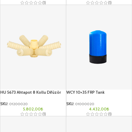
(1)
(1)
HU 5673 Ahtapot 8 Kollu Difüzör
WCY 10×35 FRP Tank
SKU:
01200020
SKU:
01000020
5.802,00
₺
4.432,00
₺
(1)
(1)