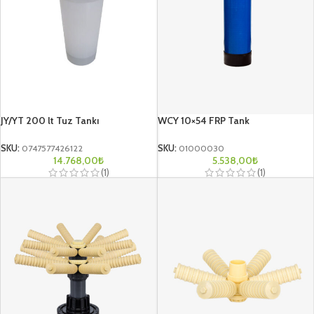
JY/YT 200 lt Tuz Tankı
WCY 10×54 FRP Tank
SKU:
0747577426122
SKU:
01000030
14.768,00
₺
5.538,00
₺
(1)
(1)