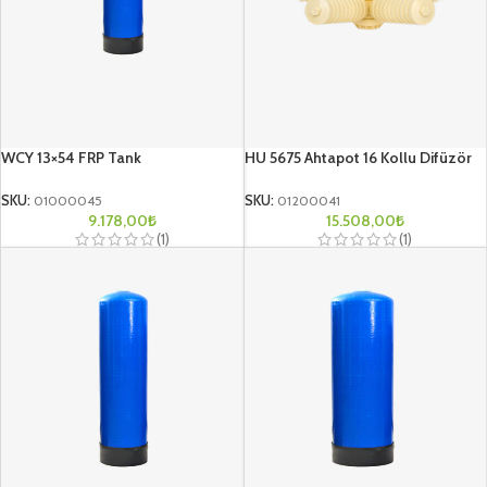
WCY 13×54 FRP Tank
HU 5675 Ahtapot 16 Kollu Difüzör
SKU:
01000045
SKU:
01200041
9.178,00
₺
15.508,00
₺
(1)
(1)