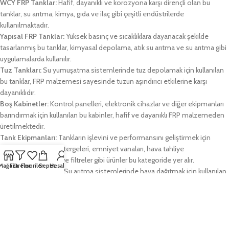
WCY FRP Tanklar:
Hafif, dayanıklı ve korozyona karşı dirençli olan bu
tanklar, su arıtma, kimya, gıda ve ilaç gibi çeşitli endüstrilerde
kullanılmaktadır.
Yapısal FRP Tanklar:
Yüksek basınç ve sıcaklıklara dayanacak şekilde
tasarlanmış bu tanklar, kimyasal depolama, atık su arıtma ve su arıtma gibi
uygulamalarda kullanılır.
Tuz Tankları:
Su yumuşatma sistemlerinde tuz depolamak için kullanılan
bu tanklar, FRP malzemesi sayesinde tuzun aşındırıcı etkilerine karşı
dayanıklıdır.
Boş Kabinetler:
Kontrol panelleri, elektronik cihazlar ve diğer ekipmanları
barındırmak için kullanılan bu kabinler, hafif ve dayanıklı FRP malzemeden
üretilmektedir.
Tank Ekipmanları:
Tankların işlevini ve performansını geliştirmek için
kullanılan seviye göstergeleri, emniyet vanaları, hava tahliye
vanaları, karıştırıcılar ve filtreler gibi ürünler bu kategoride yer alır.
Mağaza
Filtreler
Favoriler
Sepet
Hesabım
Ahtapot Difüzörler:
Su arıtma sistemlerinde hava dağıtmak için kullanılan
bu difüzörler, havanın suyla eşit şekilde karışmasını sağlayarak arıtma
işleminin daha verimli olmasını sağlar.
Mantar Difüzörler:
Ahtapot difüzörlere benzer şekilde çalışan bu
difüzörler, daha küçük ve daha kompakt bir tasarıma sahiptir.