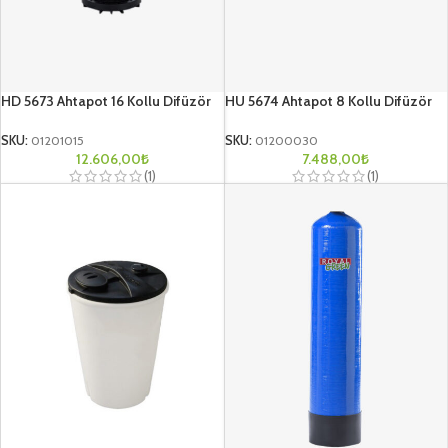
HD 5673 Ahtapot 16 Kollu Difüzör
HU 5674 Ahtapot 8 Kollu Difüzör
SKU:
01201015
SKU:
01200030
12.606,00
₺
7.488,00
₺
(1)
(1)