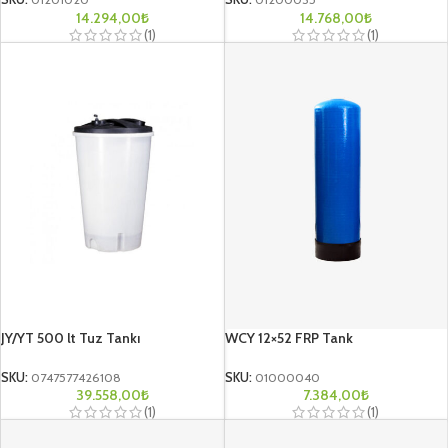
SKU:
01201020
SKU:
01200035
14.294,00
₺
14.768,00
₺
(1)
(1)
JY/YT 500 lt Tuz Tankı
WCY 12×52 FRP Tank
SKU:
0747577426108
SKU:
01000040
39.558,00
₺
7.384,00
₺
(1)
(1)