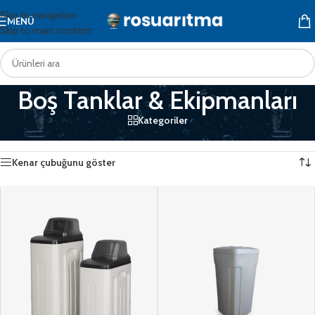
Skip to navigation
MENÜ
Skip to main content
Boş Tanklar & Ekipmanları
Kategoriler
Ana Sayfa
/
Boş Tanklar & Ekipmanları
53 sonuçtan 49-53 arası gösteriliyor
Kenar çubuğunu göster