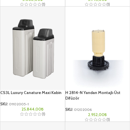
(1)
(1)
CS3L Luxury Canature Maxi Kabin
H 2814-N Yandan Montajlı Üst
Difüzör
SKU:
01102005-1
25.844,00
₺
SKU:
01202006
(1)
2.952,00
₺
(1)