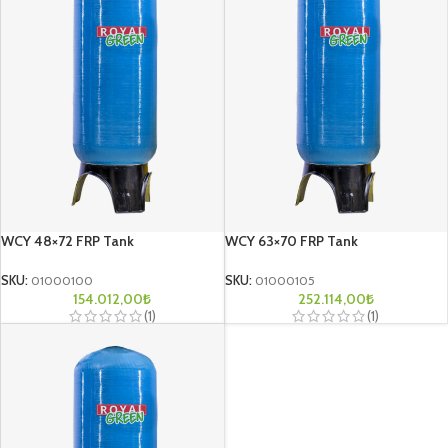
WCY 48×72 FRP Tank
WCY 63×70 FRP Tank
SKU:
01000100
SKU:
01000105
154.012,00
₺
252.114,00
₺
(1)
(1)