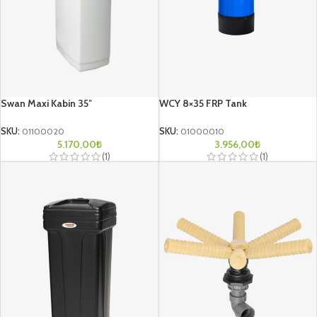
Swan Maxi Kabin 35″
WCY 8×35 FRP Tank
SKU:
01100020
SKU:
01000010
5.170,00
₺
3.956,00
₺
(1)
(1)