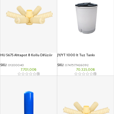
HU 5675 Ahtapot 8 Kollu Difüzör
JY/YT 1000 lt Tuz Tankı
SKU:
01200040
SKU:
0747577426092
7.701,00
₺
70.325,00
₺
(1)
(1)