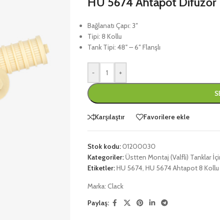
HU 5674 Ahtapot Difüzör T
Bağlanatı Çapı: 3″
Tipi: 8 Kollu
Tank Tipi: 48″ – 6″ Flanşlı
-
+
S
Karşılaştır
Favorilere ekle
Stok kodu:
01200030
Kategoriler:
Üstten Montaj (Valfli) Tanklar İç
Etiketler:
HU 5674
,
HU 5674 Ahtapot 8 Kollu
Marka:
Clack
Paylaş: