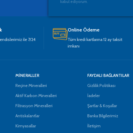
kabul ediyorum.
k
Online Ödeme
dislerimiz ile 7/24
Tüm kredi kartlarına 12 ay taksit
imkanı
MİNERALLER
FAYDALI BAĞLANTILAR
Reçine Mineralleri
Gizlilik Politikası
Aktif Karbon Mineralleri
İadeler
Filtrasyon Mineralleri
Şartlar & Koşullar
Antiskalantlar
Banka Bilgilerimiz
Kimyasallar
İletişim