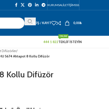
KURUMSAL
İLETIŞIM
SSS
GIRIŞ / KAYIT
0,00
₺
ONLINE
444 1 822
TEKLİF İSTEYİN
 Difüzörler
/
HU 5674 Ahtapot 8 Kollu Difüzör
 Kollu Difüzör