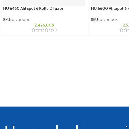
HU 6450 Ahtapot 6 Kollu Difüzör
HU 6600 Ahtapot 6 K
SKU:
01200000
SKU:
01200005
2.426,00
₺
2.5
(1)