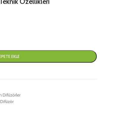
eknik Özellikleri
EPETE EKLE
in Difüzörler
 Difüzör