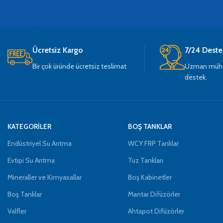
Ücretsiz Kargo
7/24 Deste
Bir çok üründe ücretsiz teslimat
Uzman mühen
destek.
KATEGORİLER
BOŞ TANKLAR
Endüstriyel Su Arıtma
WCY FRP Tanklar
Evtipi Su Arıtma
Tuz Tankları
Mineraller ve Kimyasallar
Boş Kabinetler
Boş Tanklar
Mantar Difüzörler
Valfler
Ahtapot Difüzörler