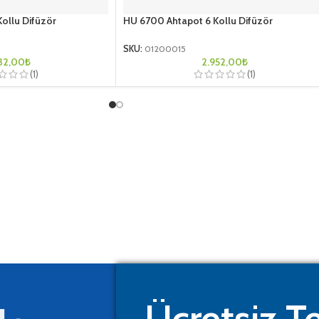
ollu Difüzör
HU 6700 Ahtapot 6 Kollu Difüzör
SKU:
01200015
32,00
₺
2.952,00
₺
(1)
(1)
Ücretsiz Te