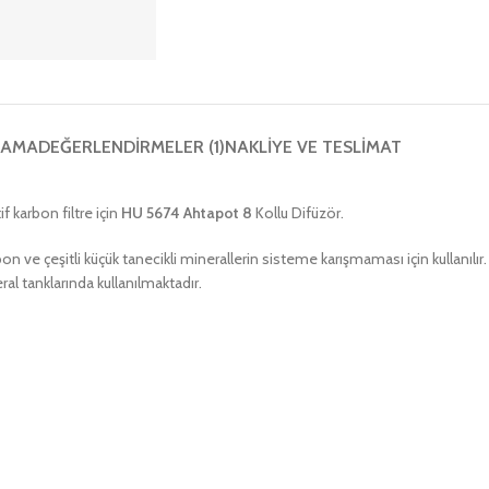
LAMA
DEĞERLENDIRMELER (1)
NAKLIYE VE TESLIMAT
f karbon filtre için
HU 5674 Ahtapot 8
Kollu Difüzör.
on ve çeşitli küçük tanecikli minerallerin sisteme karışmaması için kullanılı
ral tanklarında kullanılmaktadır.