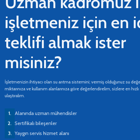
Uzman kadromuz i
işletmeniz için en 
teklifi almak ister
misiniz?
İşletmenizin ihtiyacı olan su arıtma sistemini; vermiş olduğunuz su değer
miktarınıza ve kullanım alanlarınıza göre değerlendirelim, sizlere en hızlı 
ulaştıralım.
Alanında uzman mühendisler
Sertifikalı bileşenler
Yaygın servis hizmet alanı