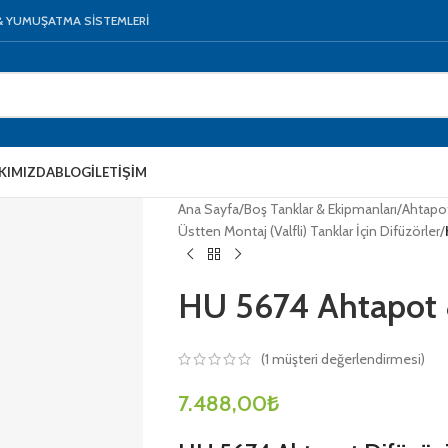
 & YUMUŞATMA SİSTEMLERİ
KIMIZDA
BLOG
İLETIŞIM
Ana Sayfa
/
Boş Tanklar & Ekipmanları
/
Ahtapot
Üstten Montaj (Valfli) Tanklar İçin Difüzörler
/
HU 5674 Ahtapot 8
(
1
müşteri değerlendirmesi)
7.488,00
₺