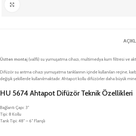
Büyütmek için tıklayın
AÇIK
Üstten monta
j (valfli) su yumuşatma cihazı, multimedya kum filtresi ve akti
Difüzör su arıtma cihazı yumuşatma tanklarının içinde kullanılan reçine, karb
değişik şekillerde kullanılmaktadır. Ahtapot kollu difüzörler daha büyük mine
HU 5674 Ahtapot Difüzör Teknik Özellikleri
Bağlantı Çapı: 3″
Tipi: 8 Kollu
Tank Tipi: 48″ – 6″ Flanşlı