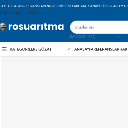
Skip to navigation
SERTIFIKALAR
REFERANSLAR
ENDÜSTRİYEL SU ARITMA, SANAYİ TİPİ SU ARITMA
Skip to main content
KATEGORI SEÇ
KATEGORILERE GÖZAT
ANASAYFA
REFERANSLAR
HAK