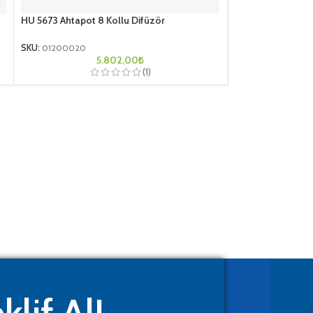
HU 5673 Ahtapot 8 Kollu Difüzör
HU 5673 Ahtapot 1
SKU:
01200020
SKU:
01200025
5.802,00
₺
(1)
klif Al!