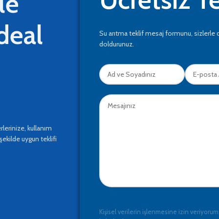
le
ideal
Su arıtma teklif mesaj formunu, sizlerle 
doldurunuz.
lerinize, kullanım
şekilde uygun teklifi
Kişisel verilerin işlenmesine izin veriyorum,