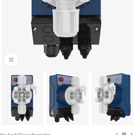
Büyütmek için tıklayın
Ana Sayfa
/
Dozaj Pompaları