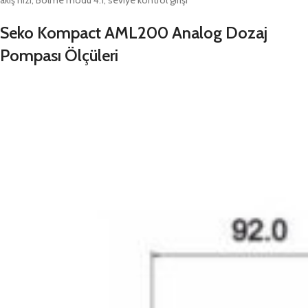
akış hızı, Bölme modu 4:1, seviye kontrol girişi
Seko Kompact AML200 Analog Dozaj
Pompası Ölçüleri