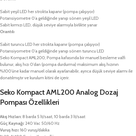
Sabit yeşil LED her strokta kapanır (pompa çalışıyor)
Potansiyometre 0’a geldiğinde yanıp sönen yeşil LED
Sabit kırmızı LED, düşük seviye alarmıyla birlikte yanar
Orantılı
Sabit turuncu LED her strokta kapanır (pompa çalışıyor)
Potansiyometre 0’a geldiğinde yanıp sönen turuncu LED
Seko Kompact AML200, Pompa kafasında bir manuel besleme valfi
bulunur, akış hızı 0’dan (pompa durdurma) maksimum akış hızının
%100’üne kadar manuel olarak ayarlanabilir, ayrıca düşük seviye alarmı ile
donatılmıştır ve kurulum kitini de içerir.
Seko Kompact AML200 Analog Dozaj
Pompası Özellikleri
Akış Hızları:
8 barda 5 lt/saat, 10 barda 3 lt/saat
Güç Kaynağı:
240 Vac 50/60 Hz
Vuruş hızı:
160 vuruş/dakika