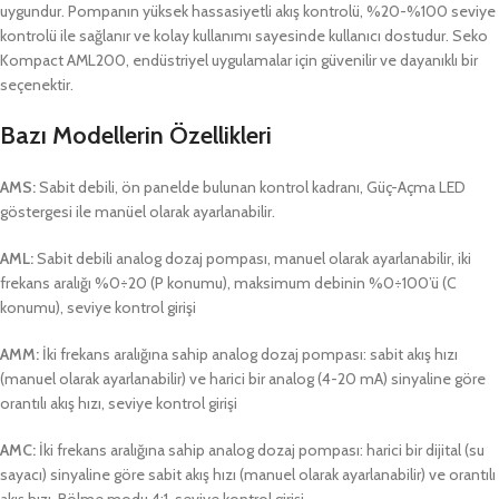
uygundur. Pompanın yüksek hassasiyetli akış kontrolü, %20-%100 seviye
kontrolü ile sağlanır ve kolay kullanımı sayesinde kullanıcı dostudur. Seko
Kompact AML200, endüstriyel uygulamalar için güvenilir ve dayanıklı bir
seçenektir.
Bazı Modellerin Özellikleri
AMS:
Sabit debili, ön panelde bulunan kontrol kadranı, Güç-Açma LED
göstergesi ile manüel olarak ayarlanabilir.
AML:
Sabit debili analog dozaj pompası, manuel olarak ayarlanabilir, iki
frekans aralığı %0÷20 (P konumu), maksimum debinin %0÷100’ü (C
konumu), seviye kontrol girişi
AMM:
İki frekans aralığına sahip analog dozaj pompası: sabit akış hızı
(manuel olarak ayarlanabilir) ve harici bir analog (4-20 mA) sinyaline göre
orantılı akış hızı, seviye kontrol girişi
AMC:
İki frekans aralığına sahip analog dozaj pompası: harici bir dijital (su
sayacı) sinyaline göre sabit akış hızı (manuel olarak ayarlanabilir) ve orantılı