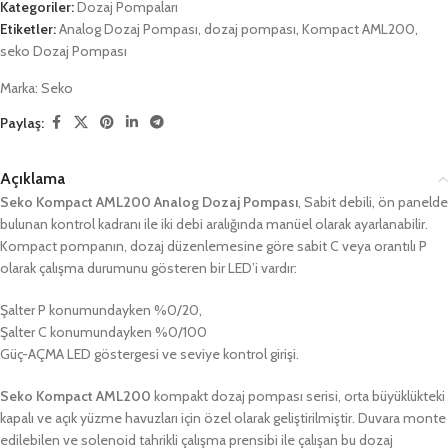
Kategoriler:
Dozaj Pompaları
Etiketler:
Analog Dozaj Pompası
,
dozaj pompası
,
Kompact AML200
,
seko Dozaj Pompası
Marka:
Seko
Paylaş:
Açıklama
Seko Kompact AML200 Analog Dozaj Pompası
, Sabit debili, ön panelde
bulunan kontrol kadranı ile iki debi aralığında manüel olarak ayarlanabilir.
Kompact pompanın, dozaj düzenlemesine göre sabit C veya orantılı P
olarak çalışma durumunu gösteren bir LED’i vardır:
Şalter P konumundayken %0/20,
Şalter C konumundayken %0/100
Güç-AÇMA LED göstergesi ve seviye kontrol girişi.
Seko Kompact AML200
kompakt dozaj pompası serisi, orta büyüklükteki
kapalı ve açık yüzme havuzları için özel olarak geliştirilmiştir. Duvara monte
edilebilen ve solenoid tahrikli çalışma prensibi ile çalışan bu dozaj