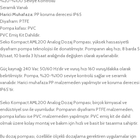
%20-%100 Seviye Kontrollü
Seramik Vanalı
Harici Muhafaza:
PP koruma derecesi IP65
Diyafram: PTFE
Pompa kafası: PVC
PVC Emiş Kit Dahildir.
Seko Kompact AML200 Analog Dozaj Pompası, yüksek hassasiyetli
diyafram pompa teknolojisi ile donatılmıştır. Pompanın akış hızı, 8 barda 5
lt/saat, 10 barda 3 lt/saat aralığında değişken olarak ayarlanabilir.
Güç kaynağı 240 Vac 50/60 Hz’dir ve vuruş hızı 160 vuruş/dakika olarak
belirtilmiştir. Pompa, %20-%100 seviye kontrolü sağlar ve seramik
vanalıdır. Harici muhafaza PP malzemeden yapılmıştır ve koruma derecesi
IP65’tir.
Seko Kompact AML200 Analog Dozaj Pompası, birçok kimyasal ve
endüstriyel sıvı ile uyumludur. Pompanın diyaframı PTFE malzemeden,
pompa kafası ise PVC malzemeden yapılmıştır. PVC emiş kit de dahil
olmak üzere kolay montaj ve bakım için hızlı ve basit bir tasarıma sahiptir.
Bu dozaj pompası, özellikle ölçekli dozajlama gerektiren uygulamalar için