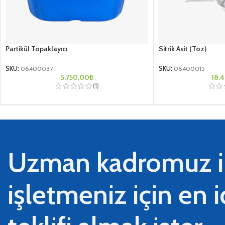
Partikül Topaklayıcı
Sitrik Asit (Toz)
SKU:
06400037
SKU:
06400015
5.750,00
₺
18.
(1)
Uzman kadromuz i
işletmeniz için en 