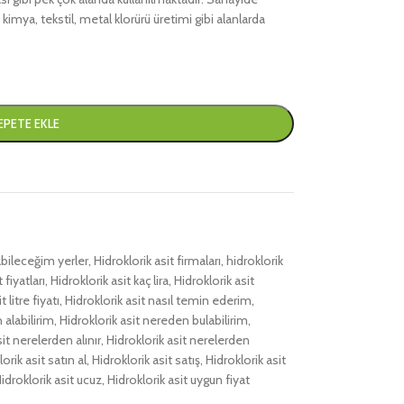
 kimya, tekstil, metal klorürü üretimi gibi alanlarda
EPETE EKLE
labileceğim yerler
,
Hidroklorik asit firmaları
,
hidroklorik
 fiyatları
,
Hidroklorik asit kaç lira
,
Hidroklorik asit
 litre fiyatı
,
Hidroklorik asit nasıl temin ederim
,
 alabilirim
,
Hidroklorik asit nereden bulabilirim
,
sit nerelerden alınır
,
Hidroklorik asit nerelerden
orik asit satın al
,
Hidroklorik asit satış
,
Hidroklorik asit
idroklorik asit ucuz
,
Hidroklorik asit uygun fiyat