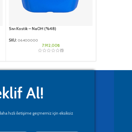
Sıvı Kostik – NaOH (%48)
Sodyum Edta (Toz
Kimyasalı
SKU:
06400000
7.912,00
₺
SKU:
06400020
(1)
3
klif Al!
daha hızlı iletişime geçmemiz için eksiksiz