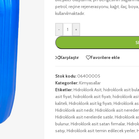
petrol, reçine rejenerasyonu, kağıt, ilaç, boya,
kullanılmaktadır.
-
+
S
Karşılaştır
Favorilere ekle
Stok kodu:
06400005
Kategoriler:
Kimyasallar
Etiketler:
Hidroklorik Asit
,
hidroklorik asit bu
asit fiyat
,
hidroklorik asit fiyatı
,
hidroklorik asit
kaliteli
,
Hidroklorik asit kg fiyatı
,
Hidroklorik asit
Hidroklorik asit nedir
,
Hidroklorik asit nereden
Hidroklorik asit nerelerde satılır
,
Hidroklorik a
bulunur
,
Hidroklorik asit satan firmalar
,
Hidrokl
satışı
,
Hidroklorik asit temin edilecek yerler
,
H