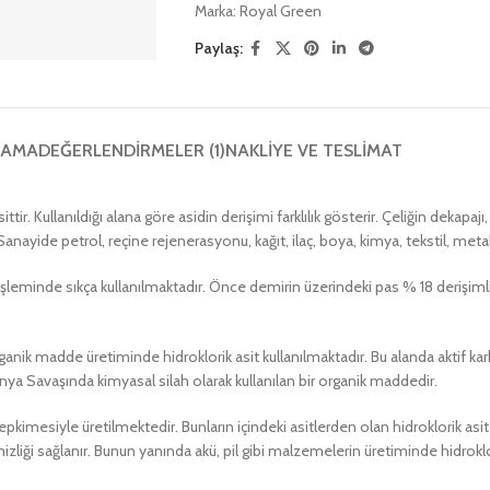
Marka:
Royal Green
Paylaş:
LAMA
DEĞERLENDIRMELER (1)
NAKLIYE VE TESLIMAT
asittir. Kullanıldığı alana göre asidin derişimi farklılık gösterir. Çeliğin dekapa
ayide petrol, reçine rejenerasyonu, kağıt, ilaç, boya, kimya, tekstil, metal k
işleminde sıkça kullanılmaktadır. Önce demirin üzerindeki pas % 18 derişimli 
rganik madde üretiminde hidroklorik asit kullanılmaktadır. Bu alanda aktif kar
Dünya Savaşında kimyasal silah olarak kullanılan bir organik maddedir.
epkimesiyle üretilmektedir. Bunların içindeki asitlerden olan hidroklorik asi
emizliği sağlanır. Bunun yanında akü, pil gibi malzemelerin üretiminde hidroklo