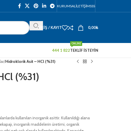
KURUMSAL
İLETIŞIM
SSS
GIRIŞ / KAYIT
0,00
₺
ONLINE
444 1 822
TEKLİF İSTEYİN
lar
/
Hidroklorik Asit – HCl (%31)
 HCl (%31)
 alanlarda kullanılan inorganik asittir. Kullanıldığı alana
n dekapajı, inorganik maddelerin üretimi, organik
ı gibi pek çok alanda kullanılmaktadır. Sanayide