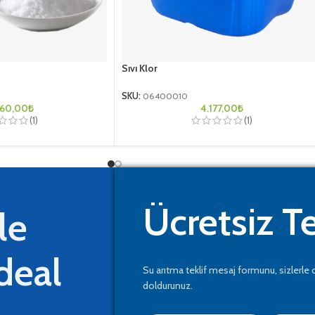
Sıvı Klor
SKU:
06400010
460,00
₺
4.177,00
₺
(1)
(1)
Ücretsiz Te
le
ideal
Su arıtma teklif mesaj formunu, sizlerle 
doldurunuz.