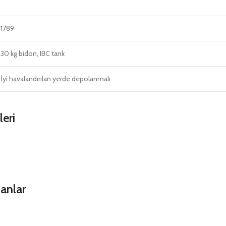
1789
30 kg bidon, IBC tank
İyi havalandırılan yerde depolanmalı
eri
anlar