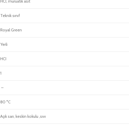
HCI, muruatik asit
Teknik sınıf
Royal Green
Yerli
HCI
1
–
80 °C
Açık sarı, keskin kokulu ,sıvı