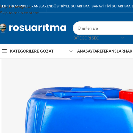
Skip to navigation
SERTIFIKALAR
REFERANSLAR
ENDÜSTRİYEL SU ARITMA, SANAYİ TİPİ SU ARITMA
Skip to main content
KATEGORI SEÇ
KATEGORILERE GÖZAT
ANASAYFA
REFERANSLAR
HAK