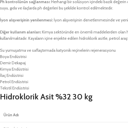
Ph kontrolünün sağlanması:
Herhangi bir solüsyon içindeki bazik değerin d
suyu, gıda ve ilaçlarda ph değerleri bu şekilde kontrol edilmektedir.
İyon alışverişinin yenilenmesi:
İyon alışverişinin denetlenmesinde ve yenile
Diğer kullanım alanları:
Kimya sektöründe en önemli maddelerden olan hidrok
kullanılmaktadır. Kayaların içine enjekte edilen hidroklorik asitle, petrol ar
Su yumuşatma ve saflaştırmada katyonik reçinelerin rejenerasyonu
Boya Endüstrisi
Demir Dekapaj
Kimya Endüstrisi
İlaç Endüstrisi
Petrol Endüstrisi
Tekstil Endüstrisi
Hidroklorik Asit %32 30 kg
Ürün Adı