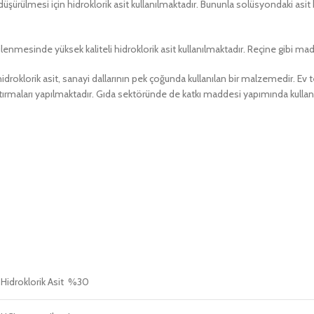
üşürülmesi için hidroklorik asit kullanılmaktadır. Bununla solüsyondaki asit 
nmesinde yüksek kaliteli hidroklorik asit kullanılmaktadır. Reçine gibi mad
lorik asit, sanayi dallarının pek çoğunda kullanılan bir malzemedir. Ev te
aştırmaları yapılmaktadır. Gıda sektöründe de katkı maddesi yapımında kullanıl
Hidroklorik Asit %30