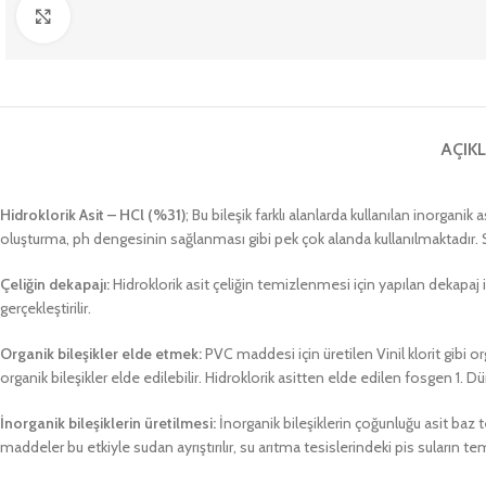
Büyütmek için tıklayın
AÇIK
Hidroklorik Asit – HCl (%31)
; Bu bileşik farklı alanlarda kullanılan inorganik 
oluşturma, ph dengesinin sağlanması gibi pek çok alanda kullanılmaktadır. San
Çeliğin dekapajı:
Hidroklorik asit çeliğin temizlenmesi için yapılan dekapaj 
gerçekleştirilir.
Organik bileşikler elde etmek:
PVC maddesi için üretilen Vinil klorit gibi o
organik bileşikler elde edilebilir. Hidroklorik asitten elde edilen fosgen 1. 
İnorganik bileşiklerin üretilmesi:
İnorganik bileşiklerin çoğunluğu asit baz t
maddeler bu etkiyle sudan ayrıştırılır, su arıtma tesislerindeki pis suların t