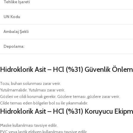
Tehlike İşareti
UN Kodu
Ambalaj Şekli
Depolama:
Hidroklorik Asit – HCl (%31) Güvenlik Önleml
Tozu, buharı solunması zarar verir.
Yutulmamalıdır. Yutulması zarar verir.
Gözleri ve cildi korumak gerekir. Gözlere teması ,gözlere zarar verir.
Cilde temas eden bölgeler bol su ile yıkanmalıdır.
Hidroklorik Asit – HCl (%31) Koruyucu Ekipm
Maske kullanılması tavsiye edilir.
PVC veya lastik eldiven kullanılması tavsiye edilir.