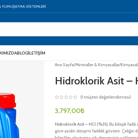
 & YUMUŞATMA SİSTEMLERİ
KIMIZDA
BLOG
İLETIŞIM
Ana Sayfa
/
Mineraller & Kimyasallar
/
Kimyasal
Hidroklorik Asit –
(
1
müşteri değerlendirmesi)
3.797,00
₺
Hidroklorik Asit – HCl (%31)
; Bu bileşik farklı
göre asidin derişimi farklılık gösterir. Çeliği
bileşikler oluşturma, ph dengesinin sağlanmas