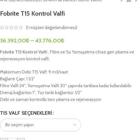
Fobrite T15 Kontrol Valfi
(
1
müşteri değerlendirmesi)
36.392,00
₺
–
43.776,00
₺
Fobrite T15 Kontrol Valfi .
Filtre ve Su Yumuşatma cihazı geri yıkama ve
rejenerasyon kontrol valfi.
Maksimum Debi T15 Valf: 9 m3/saat
Bağlantı Çapı: 1 1/2″
Filtre Valfi 24″, Yumuşatma Valfi 30″ çapında tanklara kadar kullanılabilir.
Drenaj bağlantısı 1″, Tuz tankı bağlantısı: 1/2″
Debi ve zaman kontrollü ters yıkama ve rejenerasyon
T15 VALF SEÇENEKLERI