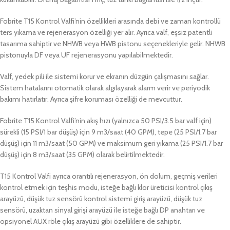
Fobrite T15 Kontrol Valfi’nin özellikleri arasında debi ve zaman kontrollü
ters yıkama ve rejenerasyon özelliği yer alır. Ayrıca valf, eşsiz patentli
tasarıma sahiptir ve NHWB veya HWB pistonu seçenekleriyle gelir. NHWB
pistonuyla DF veya UF rejenerasyonu yapılabilmektedir.
Valf, yedek pili ile sistemi korur ve ekranın düzgün çalışmasını sağlar.
Sistem hatalarını otomatik olarak algılayarak alarm verir ve periyodik
bakımı hatırlatır. Ayrıca şifre koruması özelliği de mevcuttur.
Fobrite T15 Kontrol Valfi’nin akış hızı (yalnızca 50 PSI/3.5 bar valf için)
sürekli (15 PSI/1 bar düşüş) için 9 m3/saat (40 GPM), tepe (25 PSI/1.7 bar
düşüş) için 11 m3/saat (50 GPM) ve maksimum geri yıkama (25 PSI/1.7 bar
düşüş) için 8 m3/saat (35 GPM) olarak belirtilmektedir.
T15 Kontrol Valfi ayrıca orantılı rejenerasyon, ön dolum, geçmiş verileri
kontrol etmek için teşhis modu, isteğe bağlı klor üreticisi kontrol çıkış
arayüzü, düşük tuz sensörü kontrol sistemi giriş arayüzü, düşük tuz
sensörü, uzaktan sinyal girişi arayüzü ile isteğe bağlı DP anahtarı ve
opsiyonel AUX röle çıkış arayüzü gibi özelliklere de sahiptir.