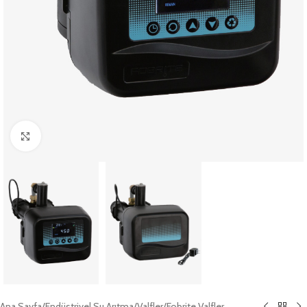
Büyütmek için tıklayın
Ana Sayfa
/
Endüstriyel Su Arıtma
/
Valfler
/
Fobrite Valfler