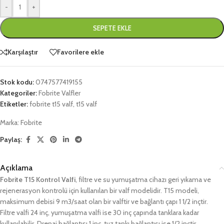
-
+
SEPETE EKLE
Karşılaştır
Favorilere ekle
Stok kodu:
0747577419155
Kategoriler:
Fobrite Valfler
Etiketler:
fobrite t15 valf
,
t15 valf
Marka:
Fobrite
Paylaş:
Açıklama
Fobrite T15 Kontrol Valfi
, filtre ve su yumuşatma cihazı geri yıkama ve
rejenerasyon kontrolü için kullanılan bir valf modelidir. T15 modeli,
maksimum debisi 9 m3/saat olan bir valftir ve bağlantı çapı 1 1/2 inçtir.
Filtre valfi 24 inç, yumuşatma valfi ise 30 inç çapında tanklara kadar
kullanılabilir. Drenaj bağlantısı 1 inç, tuz tankı bağlantısı ise 1/2 inçtir.