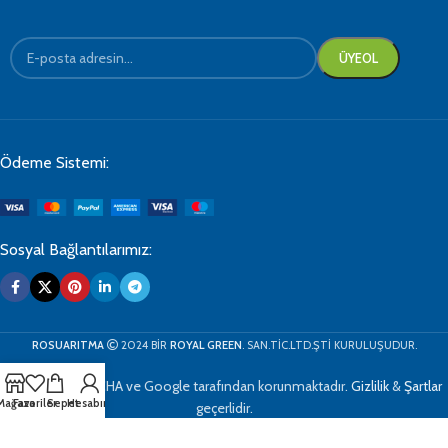
Ödeme Sistemi:
Sosyal Bağlantılarımız:
ROSUARITMA
2024 BİR
ROYAL GREEN
. SAN.TİC.LTD.ŞTİ KURULUŞUDUR.
Bu site reCAPTCHA ve Google tarafından korunmaktadır.
Gizlilik
&
Şartlar
Mağaza
Favoriler
Sepet
Hesabım
geçerlidir.