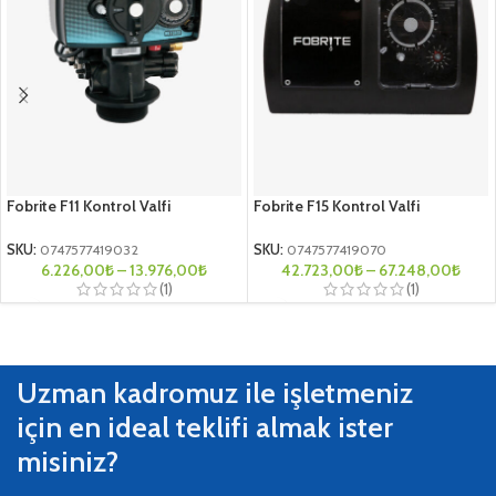
Fobrite F11 Kontrol Valfi
Fobrite F15 Kontrol Valfi
SKU:
0747577419032
SKU:
0747577419070
6.226,00
₺
–
13.976,00
₺
42.723,00
₺
–
67.248,00
₺
(1)
(1)
Uzman kadromuz ile işletmeniz
için en ideal teklifi almak ister
misiniz?