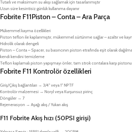
Tutarlı ve maksimum su akışı sağlamak için tasarlanmıştır
Uzun süre kesintisiz günlük kullanıma dayanır
Fobrite F11Piston – Conta – Ara Parça
Mükemmel kayma özellikleri
Piston teflon ile kaplanmıştır, mükemmel sürtünme sağlar – azaltır ve kaym
Hidrolik olarak dengeli
Piston – Conta – Spacer, su basıncının piston etrafında eşit olarak dağılmas
kendi kendini temizleme
Teflon kaplamalı piston yapışmayı önler, tam strok contalara karşı pistonu 
Fobrite F11 Kontrolör özellikleri
Giriş/Çıkış bağlantıları → 3/4″ veya 1″ NPTF
Kontrolör malzemesi → Noryl veya Kurşunsuz pirinç
Döngüler → 7
Rejenerasyon → Aşağı akış / Yukarı akış
F11 Fobrite Akış hızı (50PSI girişi)
Yalnızca Servis : 15PSI damla valfi → 20GPM