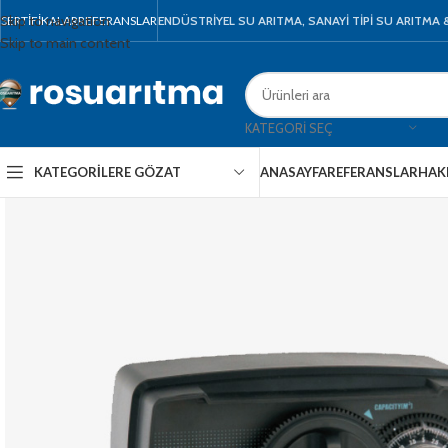
Skip to navigation
SERTIFIKALAR
REFERANSLAR
ENDÜSTRİYEL SU ARITMA, SANAYİ TİPİ SU ARITMA
Skip to main content
KATEGORI SEÇ
KATEGORILERE GÖZAT
ANASAYFA
REFERANSLAR
HAK