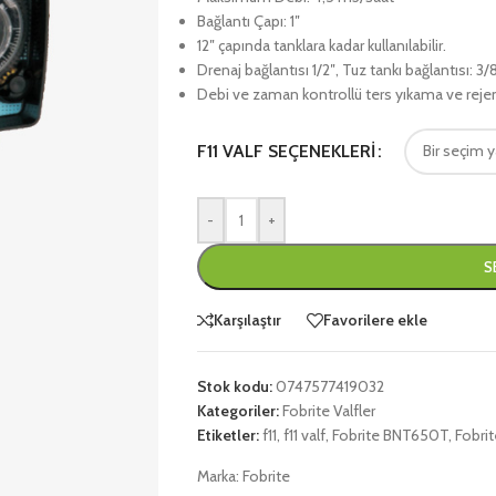
Bağlantı Çapı: 1″
12″ çapında tanklara kadar kullanılabilir.
Drenaj bağlantısı 1/2″, Tuz tankı bağlantısı: 3/
Debi ve zaman kontrollü ters yıkama ve rej
F11 VALF SEÇENEKLERI
-
+
S
Karşılaştır
Favorilere ekle
Stok kodu:
0747577419032
Kategoriler:
Fobrite Valfler
Etiketler:
f11
,
f11 valf
,
Fobrite BNT650T
,
Fobri
Marka:
Fobrite