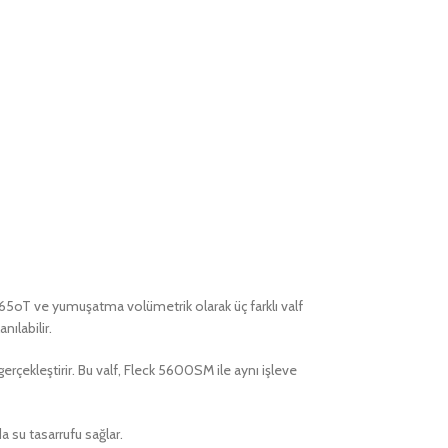
BNT65oT ve yumuşatma volümetrik olarak üç farklı valf
nılabilir.
 gerçekleştirir. Bu valf, Fleck 5600SM ile aynı işleve
da su tasarrufu sağlar.