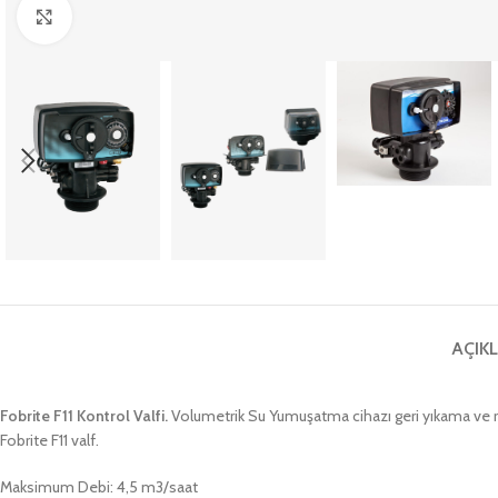
Büyütmek için tıklayın
AÇIK
Fobrite F11 Kontrol Valfi.
Volumetrik Su Yumuşatma cihazı geri yıkama ve rej
Fobrite F11 valf.
Maksimum Debi: 4,5 m3/saat