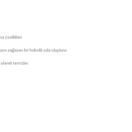
a özellikleri
ını sağlayan bir hidrolik oda oluşturur.
silerek temizler.