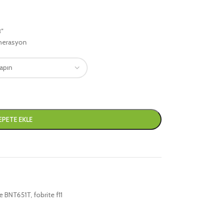
8″
enerasyon
EPETE EKLE
te BNT651T
,
fobrite f11