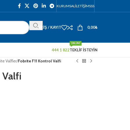
KURUMSAL
İLETIŞIM
SSS
GIRIŞ / KAYIT
0,00
₺
ONLINE
444 1 822
TEKLİF İSTEYİN
ite Valfler
/
Fobrite F11 Kontrol Valfi
 Valfi