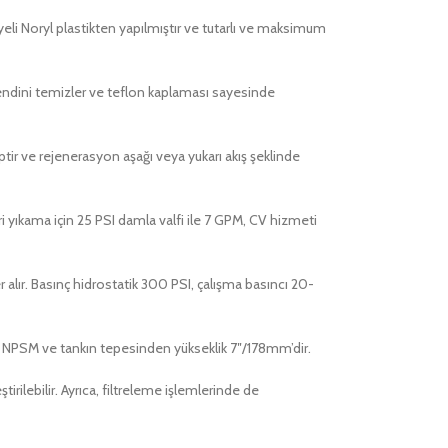
iyeli Noryl plastikten yapılmıştır ve tutarlı ve maksimum
 kendini temizler ve teflon kaplaması sayesinde
ptir ve rejenerasyon aşağı veya yukarı akış şeklinde
eri yıkama için 25 PSI damla valfi ile 7 GPM, CV hizmeti
lır. Basınç hidrostatik 300 PSI, çalışma basıncı 20-
2″-8 NPSM ve tankın tepesinden yükseklik 7″/178mm’dir.
irilebilir. Ayrıca, filtreleme işlemlerinde de