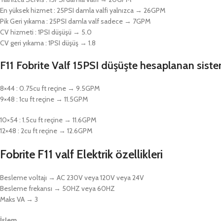
En yüksek hizmet : 25PSI damla valfi yalnızca → 26GPM
Pik Geri yıkama : 25PSI damla valf sadece → 7GPM
CV hizmeti : 1PSI düşüşü → 5.0
CV geri yıkama : 1PSI düşüş → 1.8
F11 Fobrite Valf 15PSI düşüşte hesaplanan sistem
8×44 : 0.75cu ft reçine → 9.5GPM
9×48 : 1cu ft reçine → 11.5GPM
10×54 : 1.5cu ft reçine → 11.6GPM
12×48 : 2cu ft reçine → 12.6GPM
Fobrite F11 valf Elektrik özellikleri
Besleme voltajı → AC 230V veya 120V veya 24V
Besleme frekansı → 50HZ veya 60HZ
Maks VA → 3
İşlem