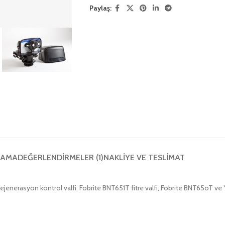
Paylaş:
LAMA
DEĞERLENDIRMELER (1)
NAKLIYE VE TESLIMAT
enerasyon kontrol valfi. Fobrite BNT651T fitre valfi, Fobrite BNT65oT ve Y