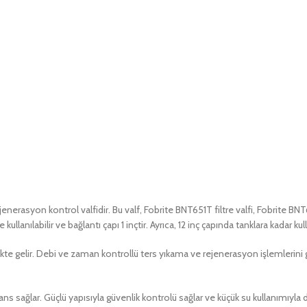
ejenerasyon kontrol valfidir. Bu valf, Fobrite BNT651T filtre valfi, Fobrite 
anılabilir ve bağlantı çapı 1 inçtir. Ayrıca, 12 inç çapında tanklara kadar kulla
 birlikte gelir. Debi ve zaman kontrollü ters yıkama ve rejenerasyon işlemlerini
ormans sağlar. Güçlü yapısıyla güvenlik kontrolü sağlar ve küçük su kullanımıyla 