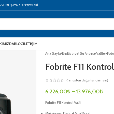
 & YUMUŞATMA SİSTEMLERİ
KIMIZDA
BLOG
İLETIŞIM
Ana Sayfa
/
Endüstriyel Su Arıtma
/
Valfler
/
Fobr
Fobrite F11 Kontrol
(
1
müşteri değerlendirmesi)
6.226,00
₺
–
13.976,00
₺
Fobrite F11 Kontrol Valfi
Maksimum Debi: 4,5 m3/saat