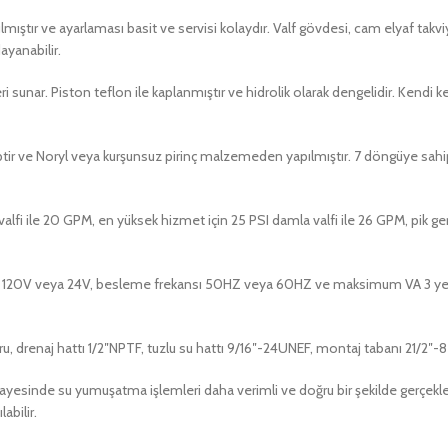
ılmıştır ve ayarlaması basit ve servisi kolaydır. Valf gövdesi, cam elyaf takv
ayanabilir.
ri sunar. Piston teflon ile kaplanmıştır ve hidrolik olarak dengelidir. Kendi
sahiptir ve Noryl veya kurşunsuz pirinç malzemeden yapılmıştır. 7 döngüye sahi
la valfi ile 20 GPM, en yüksek hizmet için 25 PSI damla valfi ile 26 GPM, pik g
veya 120V veya 24V, besleme frekansı 50HZ veya 60HZ ve maksimum VA 3 yer a
 boru, drenaj hattı 1/2″NPTF, tuzlu su hattı 9/16″-24UNEF, montaj tabanı 21/
 sayesinde su yumuşatma işlemleri daha verimli ve doğru bir şekilde gerçekleşt
abilir.