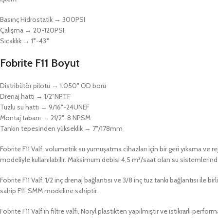
Basınç Hidrostatik → 300PSI
Çalışma → 20-120PSI
Sıcaklık → 1°-43°
Fobrite F11
Boyut
Distribütör pilotu → 1.050″ OD boru
Drenaj hattı → 1/2″NPTF
Tuzlu su hattı → 9/16″-24UNEF
Montaj tabanı → 21/2″-8 NPSM
Tankın tepesinden yükseklik → 7″/178mm
Fobrite F11 Valf, volumetrik su yumuşatma cihazları için bir geri yıkama ve r
modeliyle kullanılabilir. Maksimum debisi 4,5 m³/saat olan su sistemlerinde kull
Fobrite F11 Valf, 1/2 inç drenaj bağlantısı ve 3/8 inç tuz tankı bağlantısı ile
sahip F11-SMM modeline sahiptir.
Fobrite F11 Valf’in filtre valfi, Noryl plastikten yapılmıştır ve istikrarlı perf