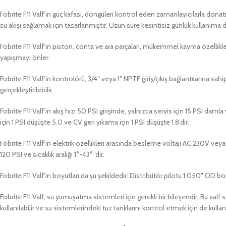
Fobrite F11 Valf’in güç kafası, döngüleri kontrol eden zamanlayıcılarla donat
su akışı sağlamak için tasarlanmıştır. Uzun süre kesintisiz günlük kullanıma d
Fobrite F11 Valf’in piston, conta ve ara parçaları, mükemmel kayma özellikle
yapışmayı önler.
Fobrite F11 Valf’in kontrolörü, 3/4″ veya 1″ NPTF giriş/çıkış bağlantılarına 
gerçekleştirilebilir.
Fobrite F11 Valf’in akış hızı 50 PSI girişinde, yalnızca servis için 15 PSI dam
için 1 PSI düşüşte 5.0 ve CV geri yıkama için 1 PSI düşüşte 1.8’dir.
Fobrite F11 Valf’in elektrik özellikleri arasında besleme voltajı AC 230V 
120 PSI ve sıcaklık aralığı 1°-43° ‘dir.
Fobrite F11 Valf’in boyutları da şu şekildedir: Distribütör pilotu 1.050″ OD
Fobrite F11 Valf, su yumuşatma sistemleri için gerekli bir bileşendir. Bu valf
kullanılabilir ve su sistemlerindeki tuz tanklarını kontrol etmek için de kullanıl