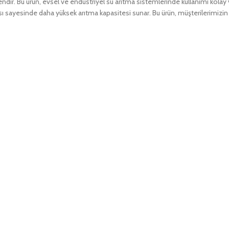
şendir. Bu ürün, evsel ve endüstriyel su arıtma sistemlerinde kullanımı kolay 
 sayesinde daha yüksek arıtma kapasitesi sunar. Bu ürün, müşterilerimizin ih