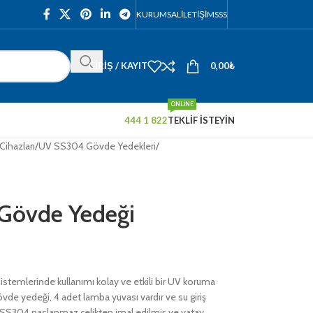
KURUMSAL
İLETIŞIM
SSS
GIRIŞ / KAYIT
0,00
₺
ONLINE
444 1 822
TEKLİF İSTEYİN
Cihazları
/
UV SS304 Gövde Yedekleri
/
Gövde Yedeği
sistemlerinde kullanımı kolay ve etkili bir UV koruma
övde yedeği, 4 adet lamba yuvası vardır ve su giriş
i SS304 paslanmaz çelikten imal edilmiş ve yatay