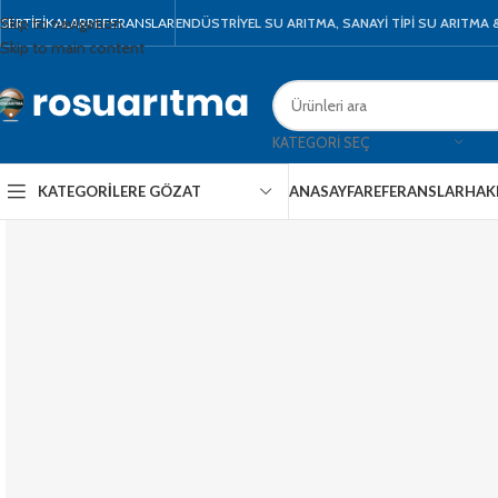
Skip to navigation
SERTIFIKALAR
REFERANSLAR
ENDÜSTRİYEL SU ARITMA, SANAYİ TİPİ SU ARITMA
Skip to main content
KATEGORI SEÇ
KATEGORILERE GÖZAT
ANASAYFA
REFERANSLAR
HAK