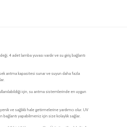
eği, 4 adet lamba yuvası vardır ve su giriş bağlantı
sek arıtma kapasitesi sunar ve suyun daha fazla
ar.
anılabildiği için, su arıtma sistemlerinde en uygun
yenik ve sağlıklı hale getirmelerine yardımcı olur. UV
gun bağlantı yapabilmeniz için size kolaylık sağlar.