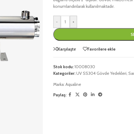
konumlandırılarak kullanılmaktadır.
-
+
S
Karşılaştır
Favorilere ekle
Stok kodu:
10008030
Kategoriler:
UV SS304 Gövde Yedekleri
,
San
Marka:
Aqualine
Paylaş: