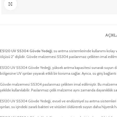
Büyütmek için tıklayın
AÇIK
ES120 UV SS304 Gövde Yedeği
, su arıtma sistemlerinde kullanımı kolay 
ölçüsü 2″ dişlidir. Gövde malzemesi SS304 paslanmaz çelikten imal edilmiş
ES120 UV SS304 Gövde Yedeği, yüksek arıtma kapasitesi sunarak suyun daha 
bölgesine UV ışınları yayarak etkili bir koruma sağlar. Ayrıca, su giriş bağlantı
Gövde malzemesi SS304 paslanmaz çelikten imal edilmiştir. Bu malzeme, suya
şekilde kullanılabilir. Paslanmaz çelik malzeme aynı zamanda dayanıklılık s
ES120 UV SS304 Gövde Yedeği, evsel ve endüstriyel su arıtma sistemleri için 
ışınları, su içindeki zararlı bakteri ve virüsleri öldürerek suyun daha hijyenik 