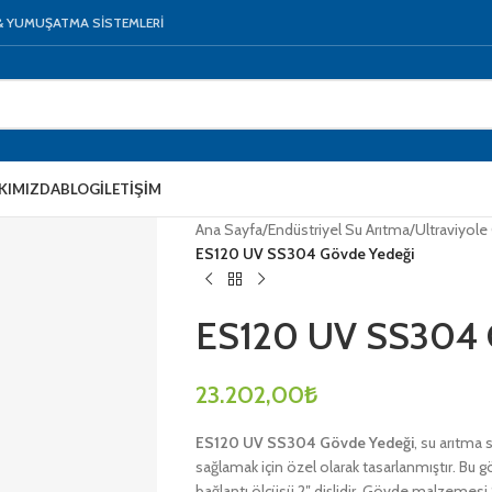
 & YUMUŞATMA SİSTEMLERİ
KIMIZDA
BLOG
İLETIŞIM
Ana Sayfa
/
Endüstriyel Su Arıtma
/
Ultraviyole 
ES120 UV SS304 Gövde Yedeği
ES120 UV SS304 
23.202,00
₺
ES120 UV SS304 Gövde Yedeği
, su arıtma 
sağlamak için özel olarak tasarlanmıştır. Bu g
bağlantı ölçüsü 2″ dişlidir. Gövde malzemes