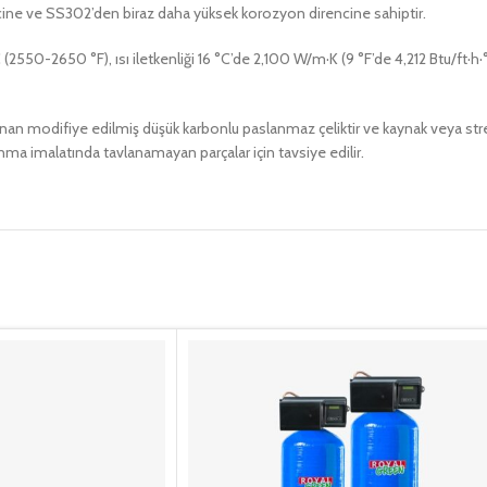
cine ve SS302’den biraz daha yüksek korozyon direncine sahiptir.
550-2650 °F), ısı iletkenliği 16 °C’de 2,100 W/m·K (9 °F’de 4,212 Btu/ft·h
ayanan modifiye edilmiş düşük karbonlu paslanmaz çeliktir ve kaynak veya 
nma imalatında tavlanamayan parçalar için tavsiye edilir.