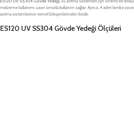
ES120 UV SS304 Gövde Yedeği
, su arıtma sistemleri için önemli bir bile
malzeme kullanımı, uzun ömürlü kullanım sağlar. Ayrıca, 4 adet lamba yuvası
arıtma sistemlerinin temel bileşenlerinden biridir.
ES120 UV SS304 Gövde Yedeği Ölçüleri