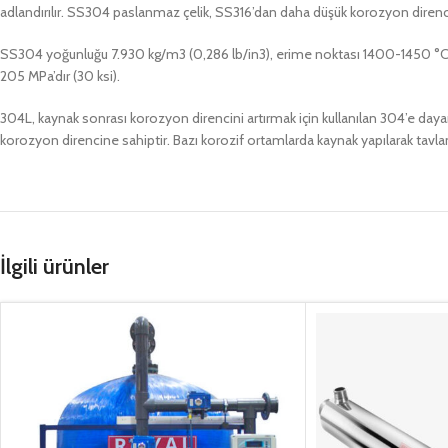
adlandırılır. SS304 paslanmaz çelik, SS316’dan daha düşük korozyon diren
SS304 yoğunluğu 7.930 kg/m3 (0,286 lb/in3), erime noktası 1400-1450 °C (2
205 MPa’dır (30 ksi).
304L, kaynak sonrası korozyon direncini artırmak için kullanılan 304’e d
korozyon direncine sahiptir. Bazı korozif ortamlarda kaynak yapılarak tavla
İlgili ürünler