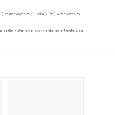
·°F), çekme dayanımı 515 MPa (75 ksi), akma dayanımı
stres azaltma işleminden sonra mükemmel taneler arası