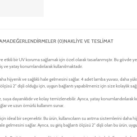
LAMA
DEĞERLENDIRMELER (0)
NAKLIYE VE TESLIMAT
ve etkili bir UV koruma sağlamak için özel olarak tasarlanmıştır. Bu gövde yed
 ve yatay konumlandırılarak kullanılmaktadır.
hijyenik ve sağlıklı hale gelmesini sağlar. 4 adet lamba yuvası, daha yük
 ölçüsü 2″ dişli olduğu için, uygun bağlantı yapabilmeniz için size kolaylık sağl
 dayanıklıdır ve kolay temizlenebilir. Ayrıca, yatay konumlandırılarak kull
ağlar ve uzun ömürlü kullanım sunar.
ideal bir seçenektir. Bu ürün, kullanıcıların su arıtma sistemlerini daha hij
hale gelmesini sağlar. Ayrıca, su giriş bağlantı ölçüsü 2″ dişli olan bu ürün, uy