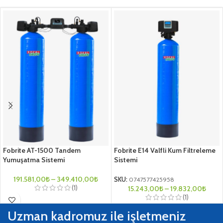
Fobrite AT-1500 Tandem
Fobrite E14 Valfli Kum Filtreleme
Yumuşatma Sistemi
Sistemi
191.581,00
₺
–
349.410,00
₺
SKU:
0747577425958
(1)
15.243,00
₺
–
19.832,00
₺
(1)
Uzman kadromuz ile işletmeniz