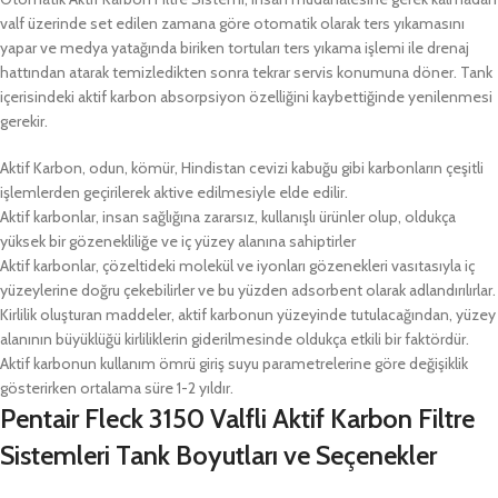
valf üzerinde set edilen zamana göre otomatik olarak ters yıkamasını
yapar ve medya yatağında biriken tortuları ters yıkama işlemi ile drenaj
hattından atarak temizledikten sonra tekrar servis konumuna döner. Tank
içerisindeki aktif karbon absorpsiyon özelliğini kaybettiğinde yenilenmesi
gerekir.
Aktif Karbon, odun, kömür, Hindistan cevizi kabuğu gibi karbonların çeşitli
işlemlerden geçirilerek aktive edilmesiyle elde edilir.
Aktif karbonlar, insan sağlığına zararsız, kullanışlı ürünler olup, oldukça
yüksek bir gözenekliliğe ve iç yüzey alanına sahiptirler
Aktif karbonlar, çözeltideki molekül ve iyonları gözenekleri vasıtasıyla iç
yüzeylerine doğru çekebilirler ve bu yüzden adsorbent olarak adlandırılırlar.
Kirlilik oluşturan maddeler, aktif karbonun yüzeyinde tutulacağından, yüzey
alanının büyüklüğü kirliliklerin giderilmesinde oldukça etkili bir faktördür.
Aktif karbonun kullanım ömrü giriş suyu parametrelerine göre değişiklik
gösterirken ortalama süre 1-2 yıldır.
Pentair Fleck 3150 Valfli Aktif Karbon Filtre
Sistemleri Tank Boyutları ve Seçenekler