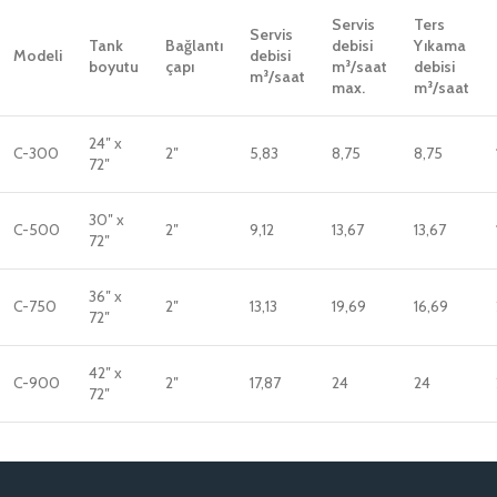
Servis
Ters
Servis
Tank
Bağlantı
debisi
Yıkama
Modeli
debisi
boyutu
çapı
m³/saat
debisi
m³/saat
max.
m³/saat
24″ x
C-300
2″
5,83
8,75
8,75
72″
30″ x
C-500
2″
9,12
13,67
13,67
72″
36″ x
C-750
2″
13,13
19,69
16,69
72″
42″ x
C-900
2″
17,87
24
24
72″