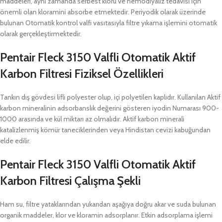
maddeleri, aynı zamanda serbest kloru ve hemodiyaliz tedavisi için
önemli olan kloramini absorbe etmektedir. Periyodik olarak üzerinde
bulunan Otomatik kontrol valfi vasıtasıyla filtre yıkama işlemini otomatik
olarak gerçekleştirmektedir.
Pentair Fleck 3150 Valfli
Otomatik Aktif
Karbon Filtresi Fiziksel Özellikleri
Tankın dış gövdesi lifli polyester olup, içi polyetilen kaplıdır. Kullanılan Aktif
karbon mineralinin adsorbanslık değerini gösteren iyodin Numarası 900-
1000 arasında ve kül miktarı az olmalıdır. Aktif karbon minerali
katalizlenmiş kömür taneciklerinden veya Hindistan cevizi kabuğundan
elde edilir.
Pentair Fleck 3150 Valfli
Otomatik Aktif
Karbon Filtresi
Çalışma Şekli
Ham su, filtre yataklarından yukarıdan aşağıya doğru akar ve suda bulunan
organik maddeler, klor ve kloramin adsorplanır. Etkin adsorplama işlemi