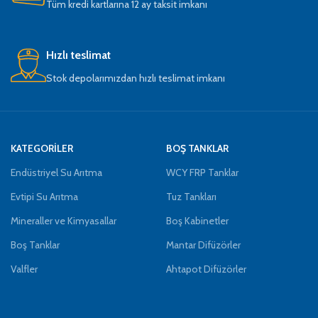
Tüm kredi kartlarına 12 ay taksit imkanı
Hızlı teslimat
Stok depolarımızdan hızlı teslimat imkanı
KATEGORİLER
BOŞ TANKLAR
Endüstriyel Su Arıtma
WCY FRP Tanklar
Evtipi Su Arıtma
Tuz Tankları
Mineraller ve Kimyasallar
Boş Kabinetler
Boş Tanklar
Mantar Difüzörler
Valfler
Ahtapot Difüzörler