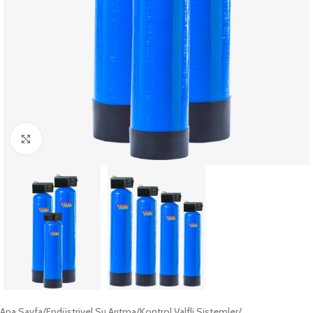
Büyütmek için tıklayın
Ana Sayfa
/
Endüstriyel Su Arıtma
/
Kontrol Valfli Sistemler
/