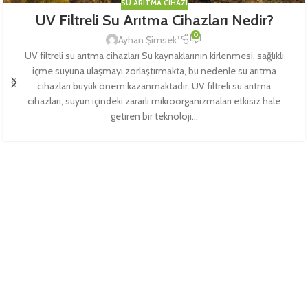
SU ARITMA CIHAZI
UV Filtreli Su Arıtma Cihazları Nedir?
0
Ayhan Şimsek
UV filtreli su arıtma cihazları Su kaynaklarının kirlenmesi, sağlıklı
içme suyuna ulaşmayı zorlaştırmakta, bu nedenle su arıtma
cihazları büyük önem kazanmaktadır. UV filtreli su arıtma
cihazları, suyun içindeki zararlı mikroorganizmaları etkisiz hale
getiren bir teknoloji...