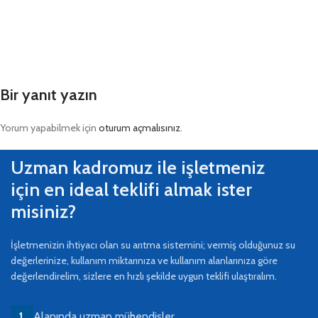
Bir yanıt yazın
Yorum yapabilmek için
oturum açmalısınız
.
Uzman kadromuz ile işletmeniz
için en ideal teklifi almak ister
misiniz?
İşletmenizin ihtiyacı olan su arıtma sistemini; vermiş olduğunuz su
değerlerinize, kullanım miktarınıza ve kullanım alanlarınıza göre
değerlendirelim, sizlere en hızlı şekilde uygun teklifi ulaştıralım.
Alanında uzman mühendisler