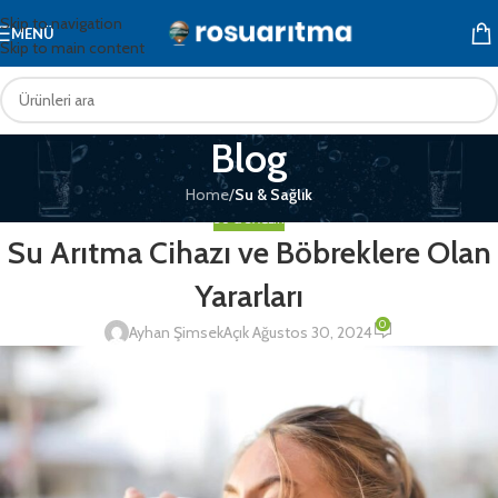
Skip to navigation
MENÜ
Skip to main content
Blog
Home
/
Su & Sağlık
SU & SAĞLIK
Su Arıtma Cihazı ve Böbreklere Olan
Yararları
0
Ayhan Şimsek
Açık Ağustos 30, 2024