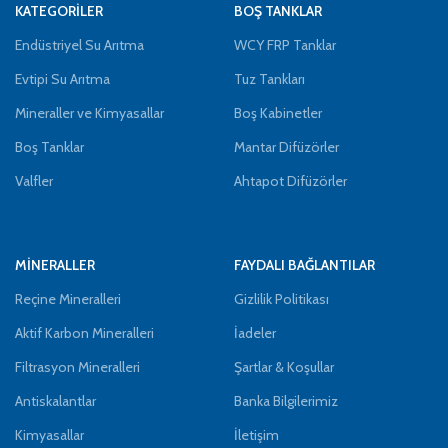
KATEGORİLER
BOŞ TANKLAR
Endüstriyel Su Arıtma
WCY FRP Tanklar
Evtipi Su Arıtma
Tuz Tankları
Mineraller ve Kimyasallar
Boş Kabinetler
Boş Tanklar
Mantar Difüzörler
Valfler
Ahtapot Difüzörler
MİNERALLER
FAYDALI BAĞLANTILAR
Reçine Mineralleri
Gizlilik Politikası
Aktif Karbon Mineralleri
İadeler
Filtrasyon Mineralleri
Şartlar & Koşullar
Antiskalantlar
Banka Bilgilerimiz
Kimyasallar
İletişim