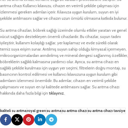
arıtma cihazı Kullanıcı kılavuzu, cihazın en verimli şekilde çalışması için
izlenmesi gereken adımları içerir. Kılavuza uygun kurulum, suyun en iyi
şekilde arıtılmasını sağlar ve cihazın uzun ömürlü olmasına katkıda bulunur.
Su arıtma cihazları, böbrek sağlığı üzerinde olumlu etkiler yaratan ve genel
vücut sağlığını destekleyen önemli cihazlardır. Bu cihazlar, suyun tadını
iyileştirir, kullanım kolaylığı sağlar, yer kaplamaz ve evde sürekli olarak
temiz suya erişim sunar. Arıtılmış suyun sahip olduğu kimyasal içermeyen,
mikroorganizmalardan arındırılmış ve mineral dengesi sağlanmış özellikler,
böbreklerin sağlıklı kalmasına yardımcı olur. Ayrıca, su arıtma cihazı en
sağlıklı şekilde kurulması için uygun yer seçimi, filtrelerin doğru montajı, su
basıncının kontrol edilmesi ve kullanıcı kılavuzuna uygun kurulum gibi
adımların izlenmesi önemlidir. Bu adımlar, cihazın en verimli şekilde
çalışmasını ve suyun en iyi kalitede arıtılmasını sağlar. Su arıtma cihazı
hakkında daha fazla bilgi için
tıklayınız.
kaliteli su arıtma
royal green
su arıtma
su arıtma cihazı
su arıtma cihazı tavsiye