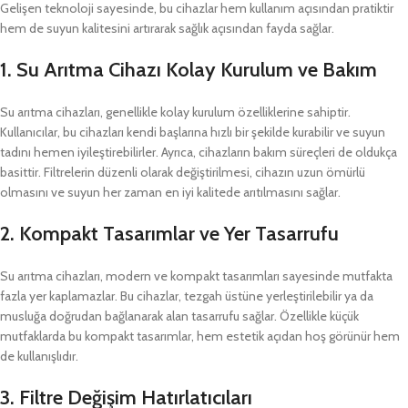
Gelişen teknoloji sayesinde, bu cihazlar hem kullanım açısından pratiktir
hem de suyun kalitesini artırarak sağlık açısından fayda sağlar.
1. Su Arıtma Cihazı
Kolay Kurulum ve Bakım
Su arıtma cihazları, genellikle kolay kurulum özelliklerine sahiptir.
Kullanıcılar, bu cihazları kendi başlarına hızlı bir şekilde kurabilir ve suyun
tadını hemen iyileştirebilirler. Ayrıca, cihazların bakım süreçleri de oldukça
basittir. Filtrelerin düzenli olarak değiştirilmesi, cihazın uzun ömürlü
olmasını ve suyun her zaman en iyi kalitede arıtılmasını sağlar.
2.
Kompakt Tasarımlar ve Yer Tasarrufu
Su arıtma cihazları, modern ve kompakt tasarımları sayesinde mutfakta
fazla yer kaplamazlar. Bu cihazlar, tezgah üstüne yerleştirilebilir ya da
musluğa doğrudan bağlanarak alan tasarrufu sağlar. Özellikle küçük
mutfaklarda bu kompakt tasarımlar, hem estetik açıdan hoş görünür hem
de kullanışlıdır.
3.
Filtre Değişim Hatırlatıcıları