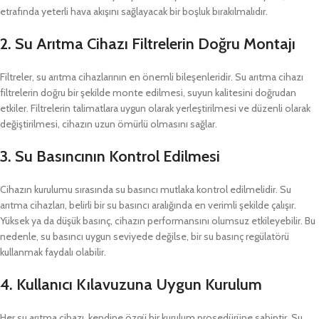
etrafında yeterli hava akışını sağlayacak bir boşluk bırakılmalıdır.
2. Su Arıtma Cihazı
Filtrelerin Doğru Montajı
Filtreler, su arıtma cihazlarının en önemli bileşenleridir. Su arıtma cihazı
filtrelerin doğru bir şekilde monte edilmesi, suyun kalitesini doğrudan
etkiler. Filtrelerin talimatlara uygun olarak yerleştirilmesi ve düzenli olarak
değiştirilmesi, cihazın uzun ömürlü olmasını sağlar.
3.
Su Basıncının Kontrol Edilmesi
Cihazın kurulumu sırasında su basıncı mutlaka kontrol edilmelidir. Su
arıtma cihazları, belirli bir su basıncı aralığında en verimli şekilde çalışır.
Yüksek ya da düşük basınç, cihazın performansını olumsuz etkileyebilir. Bu
nedenle, su basıncı uygun seviyede değilse, bir su basınç regülatörü
kullanmak faydalı olabilir.
4.
Kullanıcı Kılavuzuna Uygun Kurulum
Her su arıtma cihazı, kendine özgü bir kurulum prosedürüne sahiptir. Su