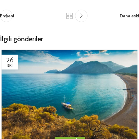
En yeni
Daha eski
İlgili gönderiler
26
EKI