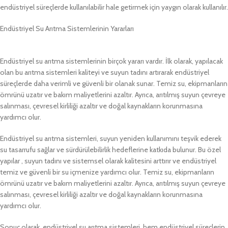
endüstriyel süreçlerde kullanılabilir hale getirmek için yaygın olarak kullanılır.
Endüstriyel Su Arıtma Sistemlerinin Yararları
Endüstriyel su arıtma sistemlerinin birçok yararı vardır. İlk olarak, yapılacak
olan bu arıtma sistemleri kaliteyi ve suyun tadını artırarak endüstriyel
süreçlerde daha verimli ve güvenli bir olanak sunar. Temiz su, ekipmanların
ömrünü uzatır ve bakım maliyetlerini azaltır. Ayrıca, arıtılmış suyun çevreye
salınması, çevresel kirliliği azaltır ve doğal kaynakların korunmasına
yardımcı olur.
Endüstriyel su arıtma sistemleri, suyun yeniden kullanımını teşvik ederek
su tasarrufu sağlar ve sürdürülebilirlik hedeflerine katkıda bulunur. Bu özel
yapılar , suyun tadını ve sistemsel olarak kalitesini arttırır ve endüstriyel
temiz ve güvenli bir su içmenize yardımcı olur. Temiz su, ekipmanların
ömrünü uzatır ve bakım maliyetlerini azaltır. Ayrıca, arıtılmış suyun çevreye
salınması, çevresel kirliliği azaltır ve doğal kaynakların korunmasına
yardımcı olur.
Sonuç olarak, endüstriyel su arıtma sistemleri, hem endüstriyel süreçlerin