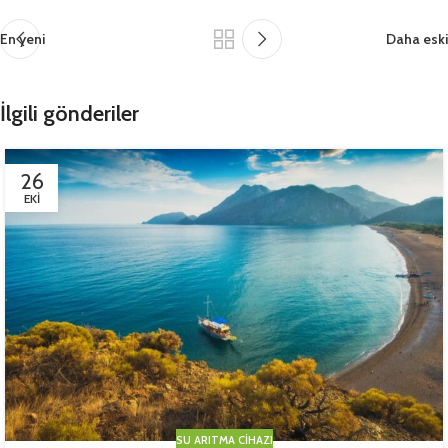
En yeni
Daha eski
İlgili gönderiler
26
EKI
SU ARITMA CIHAZI