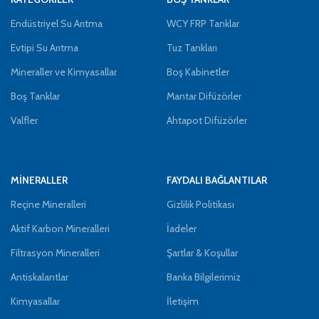
Endüstriyel Su Arıtma
WCY FRP Tanklar
Evtipi Su Arıtma
Tuz Tankları
Mineraller ve Kimyasallar
Boş Kabinetler
Boş Tanklar
Mantar Difüzörler
Valfler
Ahtapot Difüzörler
MİNERALLER
FAYDALI BAĞLANTILAR
Reçine Mineralleri
Gizlilik Politikası
Aktif Karbon Mineralleri
İadeler
Filtrasyon Mineralleri
Şartlar & Koşullar
Antiskalantlar
Banka Bilgilerimiz
Kimyasallar
İletişim