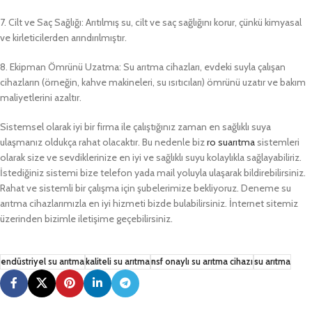
7. Cilt ve Saç Sağlığı: Arıtılmış su, cilt ve saç sağlığını korur, çünkü kimyasal
ve kirleticilerden arındırılmıştır.
8. Ekipman Ömrünü Uzatma: Su arıtma cihazları, evdeki suyla çalışan
cihazların (örneğin, kahve makineleri, su ısıtıcıları) ömrünü uzatır ve bakım
maliyetlerini azaltır.
Sistemsel olarak iyi bir firma ile çalıştığınız zaman en sağlıklı suya
ulaşmanız oldukça rahat olacaktır. Bu nedenle biz
ro suarıtma
sistemleri
olarak size ve sevdiklerinize en iyi ve sağlıklı suyu kolaylıkla sağlayabiliriz.
İstediğiniz sistemi bize telefon yada mail yoluyla ulaşarak bildirebilirsiniz.
Rahat ve sistemli bir çalışma için şubelerimize bekliyoruz. Deneme su
arıtma cihazlarımızla en iyi hizmeti bizde bulabilirsiniz. İnternet sitemiz
üzerinden bizimle iletişime geçebilirsiniz.
endüstriyel su arıtma
kaliteli su arıtma
nsf onaylı su arıtma cihazı
su arıtma