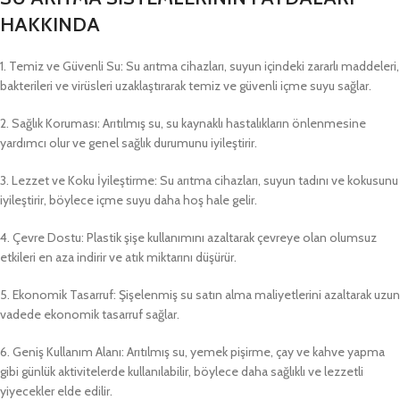
HAKKINDA
1. Temiz ve Güvenli Su: Su arıtma cihazları, suyun içindeki zararlı maddeleri,
bakterileri ve virüsleri uzaklaştırarak temiz ve güvenli içme suyu sağlar.
2. Sağlık Koruması: Arıtılmış su, su kaynaklı hastalıkların önlenmesine
yardımcı olur ve genel sağlık durumunu iyileştirir.
3. Lezzet ve Koku İyileştirme: Su arıtma cihazları, suyun tadını ve kokusunu
iyileştirir, böylece içme suyu daha hoş hale gelir.
4. Çevre Dostu: Plastik şişe kullanımını azaltarak çevreye olan olumsuz
etkileri en aza indirir ve atık miktarını düşürür.
5. Ekonomik Tasarruf: Şişelenmiş su satın alma maliyetlerini azaltarak uzun
vadede ekonomik tasarruf sağlar.
6. Geniş Kullanım Alanı: Arıtılmış su, yemek pişirme, çay ve kahve yapma
gibi günlük aktivitelerde kullanılabilir, böylece daha sağlıklı ve lezzetli
yiyecekler elde edilir.