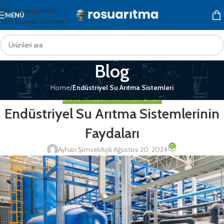
Skip to navigation
MENÜ
Skip to main content
Blog
Home
/
Endüstriyel Su Arıtma Sistemleri
ENDÜSTRIYEL SU ARITMA SISTEMLERI
Endüstriyel Su Arıtma Sistemlerinin
Faydaları
0
Ayhan Şimsek
Açık Ağustos 20, 2024