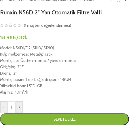
Runxin N56D 2″ Yarı Otomatik Filtre Valfi
(
1
müşteri değerlendirmesi)
18.988,00
₺
Model: N56D1/D2 (51110/ 51210)
Kulp malzemesi: Metal/plastik
Montaj tipi: Üstten montaj / yandan montaj
Giriş/çıkış: 2″ F
Drenaj: 2″ F
Montaj tabanı Tank bağlantı çapı: 4″-8UN
Yükseltici boru: 1.5″D-GB
Akış hızı: 10m³/h
-
+
SEPETE EKLE