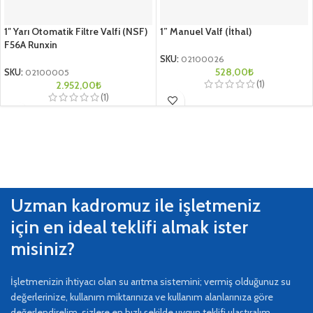
1″ Yarı Otomatik Filtre Valfi (NSF)
1” Manuel Valf (İthal)
F56A Runxin
SKU:
02100026
528,00
₺
SKU:
02100005
(1)
2.952,00
₺
(1)
Uzman kadromuz ile işletmeniz
için en ideal teklifi almak ister
misiniz?
İşletmenizin ihtiyacı olan su arıtma sistemini; vermiş olduğunuz su
değerlerinize, kullanım miktarınıza ve kullanım alanlarınıza göre
değerlendirelim, sizlere en hızlı şekilde uygun teklifi ulaştıralım.