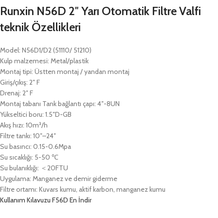
Runxin N56D 2″ Yarı Otomatik Filtre Valfi
teknik Özellikleri
Model: N56D1/D2 (51110/ 51210)
Kulp malzemesi: Metal/plastik
Montaj tipi: Üstten montaj / yandan montaj
Giriş/çıkış: 2″ F
Drenaj: 2″ F
Montaj tabanı Tank bağlantı çapı: 4″-8UN
Yükseltici boru: 1.5″D-GB
Akış hızı: 10m³/h
Filtre tankı: 10″–24″
Su basıncı: 0.15-0.6Mpa
Su sıcaklığı: 5-50 ℃
Su bulanıklığı: ＜20FTU
Uygulama: Manganez ve demir giderme
Filtre ortamı: Kuvars kumu, aktif karbon, manganez kumu
Kullanım Kılavuzu F56D En İndir