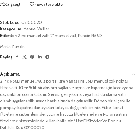
Karşılaştır
Favorilere ekle
Stok kodu:
02100020
Kategoriler:
Manuel Valfler
Etiketler:
2 inc manuel valf
,
2" manuel valf
,
Runxin N56D
Marka:
Runxin
Paylaş:
Açıklama
2 inc N56D Manuel Multiport Filtre Vanası
; NF56D manuel çok noktalı
filtre valfi,
10m³/h
‘lik bir akış hızı sağlar ve açma ve kapama için korozyona
dayanıklı bir conta kullanır. Servis, geri yıkama veya hızlı durulama valfi
olarak uygulanabilir. Ayrıca baskı altında da çalışabilir. Dönen bir el çarkı ile
pompayı kapatmadan ayarları kolayca değiştirebilirsiniz. Filtre, konut
filtreleme sistemlerinde, yüzme havuzu filtrelemede ve RO ön arıtma
filtreleme sistemlerinde kullanılabilir. Alt / Üst Difüzörler Ve Borusu
Dahildir.
Kod:
02100020