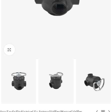
Büyütmek için tıklayın
Ana Sayfa
/
Endüstriyel Su Arıtma
/
Valfler
/
Manuel Valfler