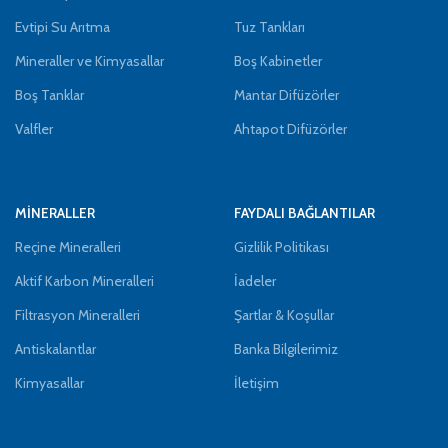
Evtipi Su Arıtma
Tuz Tankları
Mineraller ve Kimyasallar
Boş Kabinetler
Boş Tanklar
Mantar Difüzörler
Valfler
Ahtapot Difüzörler
MİNERALLER
FAYDALI BAĞLANTILAR
Reçine Mineralleri
Gizlilik Politikası
Aktif Karbon Mineralleri
İadeler
Filtrasyon Mineralleri
Şartlar & Koşullar
Antiskalantlar
Banka Bilgilerimiz
Kimyasallar
İletişim