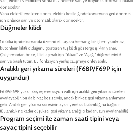
Valf, elektrik verildikten sonra düzinelerce saniye boyunca otomatik olarak
dönecektir.
Vana elektriklendikten sonra, elektrik kesildiğinde konumuna geri dönmek
için onlarca saniye otomatik olarak dönecektir.
Düğmeler kilidi
1 dakika içinde kumanda üzerindeki tuşlara herhangi bir işlem yapılmaz,
butonların kilitli olduğunu gösteren tuş kilidi gösterge ışıkları yanar.
Çalıştırmadan önce, kilidi açmak için “Yukarı” ve “Aşağı” düğmelerini 5
saniye basılı tutun. Bu fonksiyon yanlış çalışmayı önleyebilir.
Aralıklı geri yıkama süreleri (F68P/F69P için
uygundur)
F68P/F69P yukarı akış rejenerasyon valfi için aralıklı geri yıkama süreleri
ayarlayabilir, bu da birkaç kez servis, ancak bir kez geri yıkama anlamına
gelir. Aralıklı geri yıkama süresinin ayarı, yerel su bulanıklığına bağlıdır.
(Bulanıklık ne kadar düşükse, geri yıkama aralığı o kadar uzun ayarlanabilir)
Program seçimi ile zaman saati tipini veya
sayaç tipini seçebilir