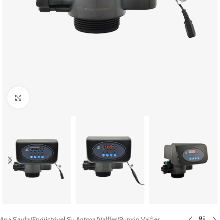
Büyütmek için tıklayın
Ana Sayfa
/
Endüstriyel Su Arıtma
/
Valfler
/
Runxin Valfler