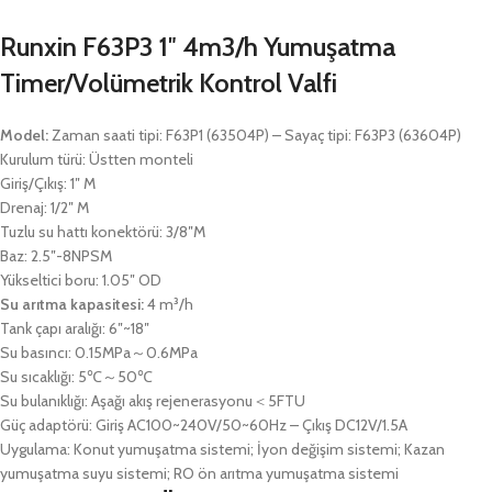
Runxin F63P3 1″ 4m3/h Yumuşatma
Timer/Volümetrik Kontrol Valfi
Model:
Zaman saati tipi: F63P1 (63504P) – Sayaç tipi: F63P3 (63604P)
Kurulum türü: Üstten monteli
Giriş/Çıkış: 1″ M
Drenaj: 1/2″ M
Tuzlu su hattı konektörü: 3/8″M
Baz: 2.5″-8NPSM
Yükseltici boru: 1.05″ OD
Su arıtma kapasitesi:
4 m³/h
Tank çapı aralığı: 6″~18″
Su basıncı: 0.15MPa～0.6MPa
Su sıcaklığı: 5℃～50℃
Su bulanıklığı: Aşağı akış rejenerasyonu＜5FTU
Güç adaptörü: Giriş AC100~240V/50~60Hz – Çıkış DC12V/1.5A
Uygulama: Konut yumuşatma sistemi; İyon değişim sistemi; Kazan
yumuşatma suyu sistemi; RO ön arıtma yumuşatma sistemi