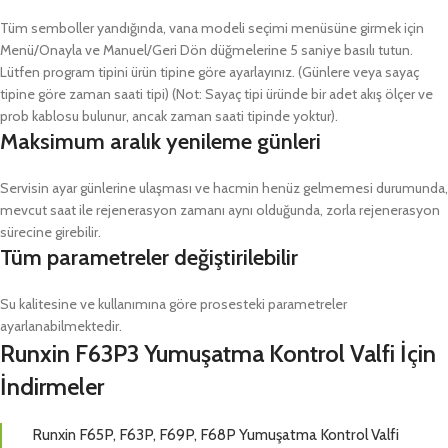
Tüm semboller yandığında, vana modeli seçimi menüsüne girmek için
Menü/Onayla ve Manuel/Geri Dön düğmelerine 5 saniye basılı tutun.
Lütfen program tipini ürün tipine göre ayarlayınız. (Günlere veya sayaç
tipine göre zaman saati tipi) (Not: Sayaç tipi üründe bir adet akış ölçer ve
prob kablosu bulunur, ancak zaman saati tipinde yoktur).
Maksimum aralık yenileme günleri
Servisin ayar günlerine ulaşması ve hacmin henüz gelmemesi durumunda,
mevcut saat ile rejenerasyon zamanı aynı olduğunda, zorla rejenerasyon
sürecine girebilir.
Tüm parametreler değiştirilebilir
Su kalitesine ve kullanımına göre prosesteki parametreler
ayarlanabilmektedir.
Runxin F63P3 Yumuşatma Kontrol Valfi İçin
İndirmeler
Runxin F65P, F63P, F69P, F68P Yumuşatma Kontrol Valfi