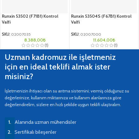
Runxin 53502 (F71B1) Kontrol
Runxin 53504S (F67B1) Kontrol
Valfi
Valfi
SKU:
02007035
SKU:
02007000
8.388,00
₺
11.604,00
₺
(1)
(1)
Uzman kadromuz ile işletmeniz
için en ideal teklifi almak ister
misiniz?
İşletmenizin ihtiyacı olan su arıtma sistemini; vermiş olduğunuz su
değerlerinize, kullanım miktarınıza ve kullanım alanlarınıza göre
değerlendirelim, sizlere en hızlı şekilde uygun teklifi ulaştıralım.
Alanında uzman mühendisler
Sertifikalı bileşenler