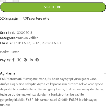
SEPETE EKLE
Karşılaştır
Favorilere ekle
Stok kodu:
02007013
Kategoriler:
Runxin Valfler
Etiketler:
F63P
,
F63P1
,
F63P3
,
Runxin F63P3
Marka:
Runxin
Paylaş:
Açıklama
F63P
Otomatik Yumuşatıcı Vana, Bu basit sayaç tipi yumuşatıcı vana,
4m³/h
akış hızına sahiptir. Açma ve kapama için düzlemsel ve korozyona
dayanıklı bir conta kullanır. Servis, geri yıkama, tuzlu su ve yavaş durulama,
tuzlu su doldurma ve hızlı durulama fonksiyonları bu valf ile
gerçekleştirilebilir.
F63P1
bir zaman saati türüdür,
F63P3
ise bir sayaç
türüdür.