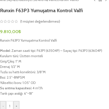
Runxin F63P3 Yumuşatma Kontrol Valfi
(
1
müşteri değerlendirmesi)
9.810,00
₺
Runxin F63P3 Yumuşatma Kontrol Valfi
Model:
Zaman saati tipi: F63P1 (63504P) – Sayaç tipi: F63P3 (63604P)
Kurulum türü: Üstten monteli
Giriş/Çıkış: 1″ M
Drenaj: 1/2″ M
Tuzlu su hattı konektörü: 3/8″M
Baz: 2.5″-8NPSM
Yükseltici boru: 1.05″ OD
Su arıtma kapasitesi:
4 m³/h
Tank çapı aralığı: 6″~18″
-
+