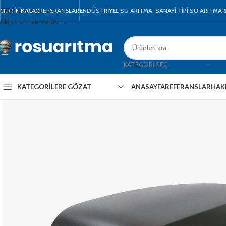
Skip to navigation
SERTIFIKALAR
REFERANSLAR
ENDÜSTRİYEL SU ARITMA, SANAYİ TİPİ SU ARITMA
Skip to main content
KATEGORI SEÇ
KATEGORILERE GÖZAT
ANASAYFA
REFERANSLAR
HAK