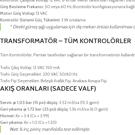
Kontrolör Çalışma Voltajı:
12 VAC (Pentair Water tarafından sağlanan transf
Giriş Besleme Frekansı:
50 veya 60 Hz (Kontrolör konfigürasyonuna bağlı
Motor Giriş Voltajı:
12 VAC
Kontrolör Sistemi Güç Tüketimi:
3 W ortalama
* Direkt güneş ışığı uygulaması için dış mekan örtüsü kullanılması ö
TRANSFORMATÖR – TÜM KONTROLÖRLER
Tüm Kontrolörler, Pentair tarafından sağlanan bir transformatörün kullanılma
Trafo Çıkış Voltajı: 12 VAC 150 mA
Trafo Giriş Seçenekleri: 230 VAC 50/60 Hz
Trafo Fişi Seçenekleri: Birleşik Krallık Fişi, Anakara Avrupa Fişi
AKIŞ ORANLARI (SADECE VALF)
Servis @ 1,03 bar (15 psi) düşüş:
3,52 m3/sa (15,5 gpm)
Geri yıkama @ 1,72 bar (25 psi) düşüş:
1,36 m3/sa (6,0 gpm)
Hizmet:
Kv = 3.4 (Cv = 3.99)
Geri yıkama:
Kv = 1.0 (Cv = 1.20)
Not:
¾ inç pirinç manifoldla test edilmiştir.