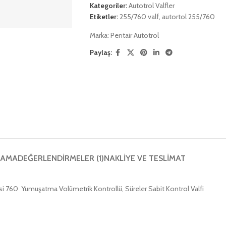
Kategoriler:
Autotrol Valfler
Etiketler:
255/760 valf
,
autortol 255/760
Marka:
Pentair Autotrol
Paylaş:
LAMA
DEĞERLENDIRMELER (1)
NAKLIYE VE TESLIMAT
risi 760 Yumuşatma Volümetrik Kontrollü, Süreler Sabit Kontrol Valfi