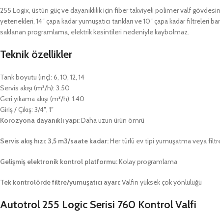
255 Logix, üstün güç ve dayanıklılık için fiber takviyeli polimer valf gövdesine 
yetenekleri, 14″ çapa kadar yumuşatıcı tankları ve 10″ çapa kadar filtreleri b
saklanan programlama, elektrik kesintileri nedeniyle kaybolmaz.
Teknik özellikler
Tank boyutu (inç): 6, 10, 12, 14
Servis akışı (m³/h): 3.50
Geri yıkama akışı (m³/h): 1.40
Giriş / Çıkış: 3/4″, 1″
Korozyona dayanıklı yapı:
Daha uzun ürün ömrü
Servis akış hızı: 3,5 m3/saate kadar:
Her türlü ev tipi yumuşatma veya filt
Gelişmiş elektronik kontrol platformu:
Kolay programlama
Tek kontrolörde filtre/yumuşatıcı ayarı:
Valfin yüksek çok yönlülüğü
Autotrol 255 Logic Serisi 760 Kontrol Valfi