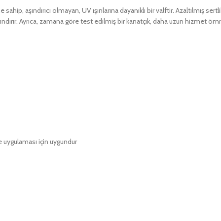
sahip, aşındırıcı olmayan, UV ışınlarına dayanıklı bir valftir. Azaltılmış sertlik
arındırır. Ayrıca, zamana göre test edilmiş bir kanatçık, daha uzun hizmet ömr
re uygulaması için uygundur