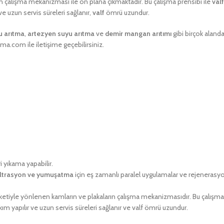
ın çalışma mekanizması ile ön plana çıkmaktadır. Bu çalışma prensibi ile
valf
ve uzun servis süreleri sağlanır,
valf
ömrü uzundur.
u arıtma
,
artezyen suyu arıtma
ve
demir mangan arıtımı
gibi birçok alanda
tma.com ile iletişime geçebilirsiniz.
i yıkama yapabilir.
iltrasyon ve yumuşatma
için eş zamanlı paralel uygulamalar ve rejenerasyo
hareketiyle yönlenen kamların ve plakaların çalışma mekanizmasıdır. Bu çalı
m yapılır ve uzun servis süreleri sağlanır ve valf ömrü uzundur.