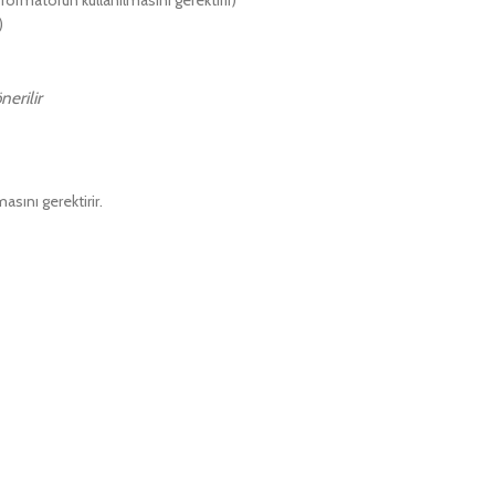
ormatörün kullanılmasını gerektirir)
)
nerilir
sını gerektirir.