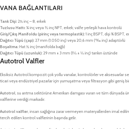
VANA BAĞLANTILARI
Tank Dişi:
2½ inç – 8, erkek
Tuzlusu Hattı:
¼ inç veya ⅜ inç NPT, erkek; valfe yerleşik hava kontrolü
Giriş/Çıkış Manifoldu (pirinç veya termoplastik):
1 inç BSPT, dişi ¾ BSPT, 
Dağıtıcı Tüpü (çap):
27 mm (1.050 inç) veya 20,6 mm (13⁄16 inç) adaptörlü
Boşaltma:
Hat ½ inç (manifolda bağlı)
Dağıtıcı Tüpü (uzunluk):
29 mm ± 3 mm (1⅛ ± ⅛ inç) tankın üstünde
Autotrol Valfler
Eksiksiz Autotrol kompozit çok yollu vanalar, kontrolörler ve aksesuarlar serisi
ticari veya endüstriyel pazarlar için yumuşatma veya filtrasyon gibi geniş 
Autotrol
, su arıtma sektörüne Amerikan damgası vuran ve tüm dünyada ürünl
valflerine verdiği markadır.
Autotrol valfler
, insan sağlığına zarar vermeyen materyallerden imal edil
tercih edilen kontrol valflerinin başında gelir.