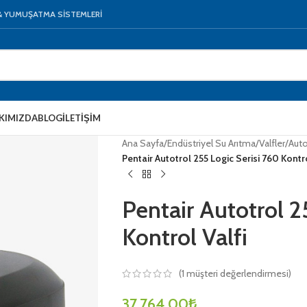
 & YUMUŞATMA SİSTEMLERİ
KIMIZDA
BLOG
İLETIŞIM
Ana Sayfa
/
Endüstriyel Su Arıtma
/
Valfler
/
Auto
Pentair Autotrol 255 Logic Serisi 760 Kontro
Pentair Autotrol 2
Kontrol Valfi
(
1
müşteri değerlendirmesi)
37.764,00
₺