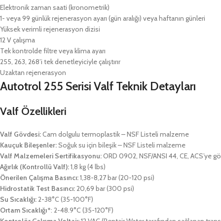
Elektronik zaman saati (kronometrik)
1- veya 99 günlük rejenerasyon ayarı (gün aralığı) veya haftanın günleri
Yüksek verimli rejenerasyon dizisi
12 V çalışma
Tek kontrolde filtre veya klima ayarı
255, 263, 268’i tek denetleyiciyle çalıştırır
Uzaktan rejenerasyon
Autotrol 255 Serisi Valf Teknik Detayları
Valf Özellikleri
Valf Gövdesi:
Cam dolgulu termoplastik – NSF Listeli malzeme
Kauçuk Bileşenler:
Soğuk su için bileşik – NSF Listeli malzeme
Valf Malzemeleri Sertifikasyonu:
ORD 0902, NSF/ANSI 44, CE, ACS’ye göre
Ağırlık (Kontrollü Valf):
1,8 kg (4 lbs)
Önerilen Çalışma Basıncı:
1,38-8,27 bar (20-120 psi)
Hidrostatik Test Basıncı:
20,69 bar (300 psi)
Su Sıcaklığı:
2-38°C (35-100°F)
Ortam Sıcaklığı*
: 2-48.9°C (35-120°F)