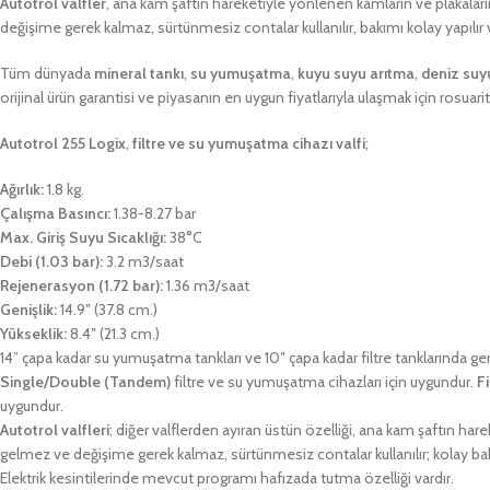
Autotrol valfler
, ana kam şaftın hareketiyle yönlenen kamların ve plakalar
değişime gerek kalmaz, sürtünmesiz contalar kullanılır, bakımı kolay yapılır 
Tüm dünyada
mineral tankı
,
su yumuşatma
,
kuyu suyu arıtma
,
deniz suy
orijinal ürün garantisi ve piyasanın en uygun fiyatlarıyla ulaşmak için rosuari
Autotrol 255 Logix
,
filtre ve su yumuşatma cihazı valfi
;
Ağırlık:
1.8 kg.
Çalışma Basıncı:
1.38-8.27 bar
Max. Giriş Suyu Sıcaklığı:
38°C
Debi (1.03 bar):
3.2 m3/saat
Rejenerasyon (1.72 bar):
1.36 m3/saat
Genişlik:
14.9″ (37.8 cm.)
Yükseklik:
8.4″ (21.3 cm.)
14” çapa kadar su yumuşatma tankları ve 10″ çapa kadar filtre tanklarında ger
Single/Double (Tandem)
filtre ve su yumuşatma cihazları için uygundur.
F
uygundur.
Autotrol valfleri
; diğer valflerden ayıran üstün özelliği, ana kam şaftın 
gelmez ve değişime gerek kalmaz, sürtünmesiz contalar kullanılır; kolay bakı
Elektrik kesintilerinde mevcut programı hafızada tutma özelliği vardır.