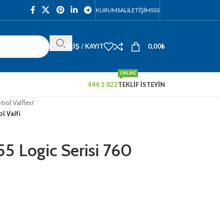
KURUMSAL
İLETIŞIM
SSS
GIRIŞ / KAYIT
0,00
₺
ONLINE
444 1 822
TEKLİF İSTEYİN
trol Valfler
/
l Valfi
55 Logic Serisi 760