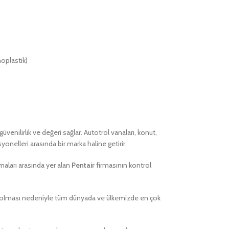
moplastik)
üvenilirlik ve değeri sağlar. Autotrol vanaları, konut,
onelleri arasında bir marka haline getirir.
maları arasında yer alan
Pentair
firmasının kontrol
şük olması nedeniyle tüm dünyada ve ülkemizde en çok