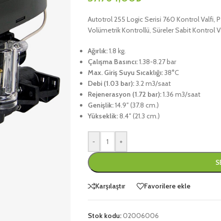
Autotrol 255 Logic Serisi 760 Kontrol Valfi,
Volümetrik Kontrollü, Süreler Sabit Kontrol Va
Ağırlık:
1.8 kg.
Çalışma Basıncı:
1.38-8.27 bar
Max. Giriş Suyu Sıcaklığı:
38°C
Debi (1.03 bar):
3.2 m3/saat
Rejenerasyon (1.72 bar):
1.36 m3/saat
Genişlik:
14.9″ (37.8 cm.)
Yükseklik:
8.4″ (21.3 cm.)
-
+
S
Karşılaştır
Favorilere ekle
Stok kodu:
02006006