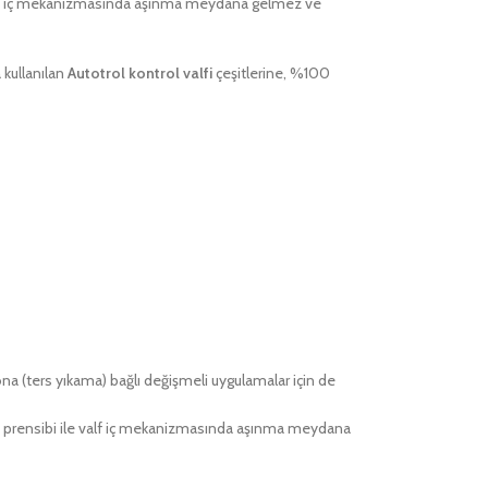
iç mekanizmasında aşınma meydana gelmez ve
 kullanılan
Autotrol kontrol valfi
çeşitlerine, %100
na (ters yıkama) bağlı değişmeli uygulamalar için de
şma prensibi ile valf iç mekanizmasında aşınma meydana