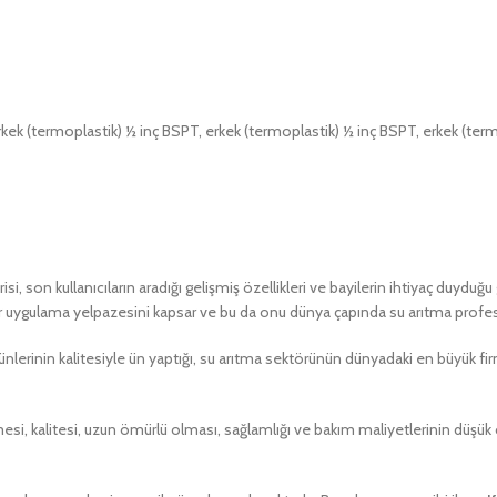
erkek (termoplastik) ½ inç BSPT, erkek (termoplastik) ½ inç BSPT, erkek (ter
, son kullanıcıların aradığı gelişmiş özellikleri ve bayilerin ihtiyaç duyduğu g
bir uygulama yelpazesini kapsar ve bu da onu dünya çapında su arıtma profesy
erinin kalitesiyle ün yaptığı, su arıtma sektörünün dünyadaki en büyük fir
mesi, kalitesi, uzun ömürlü olması, sağlamlığı ve bakım maliyetlerinin dü