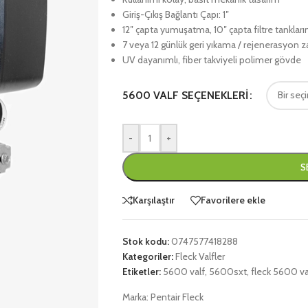
Giriş-Çıkış Bağlantı Çapı: 1″
12″ çapta yumuşatma, 10″ çapta filtre tanklar
7 veya 12 günlük geri yıkama / rejenerasyon 
UV dayanımlı, fiber takviyeli polimer gövde
5600 VALF SEÇENEKLERI
-
+
S
Karşılaştır
Favorilere ekle
Stok kodu:
0747577418288
Kategoriler:
Fleck Valfler
Etiketler:
5600 valf
,
5600sxt
,
fleck 5600 va
Marka:
Pentair Fleck