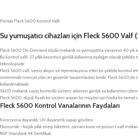
Pentair Fleck 5600 Kontrol Valfi
Su yumuşatıcı cihazları için Fleck 5600 Valf 
Fleck 5600 On-Demand ölçülü mekanik su yumuşatma vanasının 40 yılı aşkın 
Bu kontrol valfi, 27 yıllık kesintisiz günlük kullanıma eşdeğer olacak şekild
teknolojisidir.
Fleck 5600 valf, servis akışını ve rejenerasyonu etkin bir şekilde kontrol etme
sisteminde mevcut olan en güvenilir tasarımlardan biridir. Fleck 5600’de ö
kullanılmaktadır.
5600 mekanik sayaç kontrollü sistem, ailenizin günlük su kullanımını izleme
Fleck 5600, düşük fiyatlı bir sistem arayan bir müşteri için harika bir temel
Fleck 5600 Kontrol Vanalarının Faydaları
Korozyona dayanıklı, UV dayanımlı supap gövdesi
Ekonomik – küçük yıllık enerji tüketimi; zamanı korur ve piston / valf mekani
NSF Standardı 44 Sertifikalı