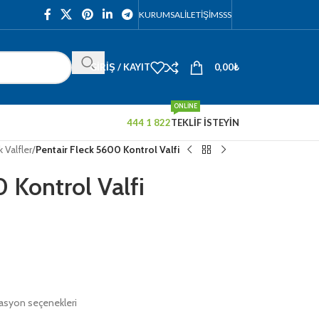
KURUMSAL
İLETIŞIM
SSS
GIRIŞ / KAYIT
0,00
₺
ONLINE
444 1 822
TEKLİF İSTEYİN
k Valfler
/
Pentair Fleck 5600 Kontrol Valfi
 Kontrol Valfi
rasyon seçenekleri