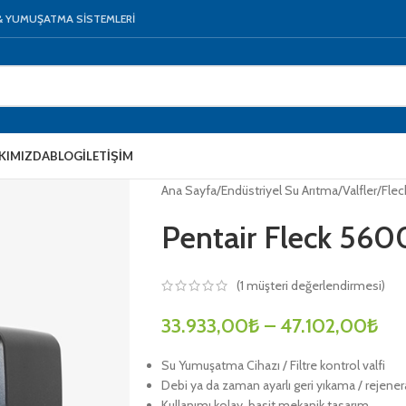
 & YUMUŞATMA SİSTEMLERİ
KIMIZDA
BLOG
İLETIŞIM
Ana Sayfa
/
Endüstriyel Su Arıtma
/
Valfler
/
Flec
Pentair Fleck 5600
(
1
müşteri değerlendirmesi)
33.933,00
₺
–
47.102,00
₺
Su Yumuşatma Cihazı / Filtre kontrol valfi
Debi ya da zaman ayarlı geri yıkama / rejene
Kullanımı kolay, basit mekanik tasarım