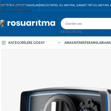
Skip to navigation
SERTIFIKALAR
REFERANSLAR
ENDÜSTRİYEL SU ARITMA, SANAYİ TİPİ SU ARITMA
Skip to main content
KATEGORI SEÇ
KATEGORILERE GÖZAT
ANASAYFA
REFERANSLAR
HAK