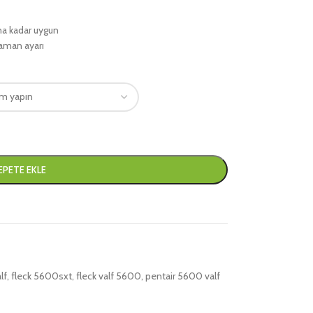
ına kadar uygun
zaman ayarı
EPETE EKLE
lf
,
fleck 5600sxt
,
fleck valf 5600
,
pentair 5600 valf