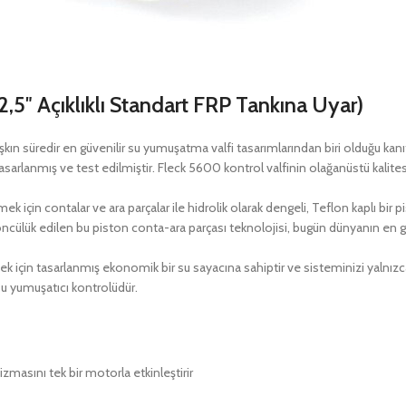
(2,5″ Açıklıklı Standart FRP Tankına Uyar)
süredir en güvenilir su yumuşatma valfi tasarımlarından biri olduğu kanıt
e tasarlanmış ve test edilmiştir. Fleck 5600 kontrol valfinin olağanüstü kalit
k için contalar ve ara parçalar ile hidrolik olarak dengeli, Teflon kaplı bir p
ncülük edilen bu piston conta-ara parçası teknolojisi, bugün dünyanın en g
k için tasarlanmış ekonomik bir su sayacına sahiptir ve sisteminizi yalnızc
 su yumuşatıcı kontrolüdür.
zmasını tek bir motorla etkinleştirir