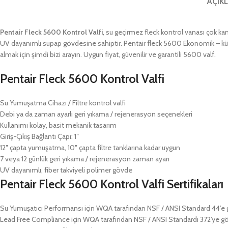
AÇIK
Pentair Fleck 5600 Kontrol Valfi
, su geçirmez fleck kontrol vanası çok ka
UV dayanımlı supap gövdesine sahiptir
. Pentair fleck 5600 Ekonomik – küç
almak için şimdi bizi arayın. Uygun fiyat, güvenilir ve garantili 5600 valf.
Pentair Fleck 5600 Kontrol Valfi
Su Yumuşatma Cihazı / Filtre kontrol valfi
Debi ya da zaman ayarlı geri yıkama / rejenerasyon seçenekleri
Kullanımı kolay, basit mekanik tasarım
Giriş-Çıkış Bağlantı Çapı: 1″
12″ çapta yumuşatma, 10″ çapta filtre tanklarına kadar uygun
7 veya 12 günlük geri yıkama / rejenerasyon zaman ayarı
UV dayanımlı, fiber takviyeli polimer gövde
Pentair Fleck 5600 Kontrol Valfi Sertifikaları
Su Yumuşatıcı Performansı için WQA tarafından NSF / ANSI Standard 44’e g
Lead Free Compliance için WQA tarafından NSF / ANSI Standardı 372’ye gör