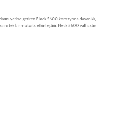
larını yerine getiren
Fleck 5600 k
orozyona dayanıklı,
nı tek bir motorla etkinleştirir. Fleck 5600 valf satın