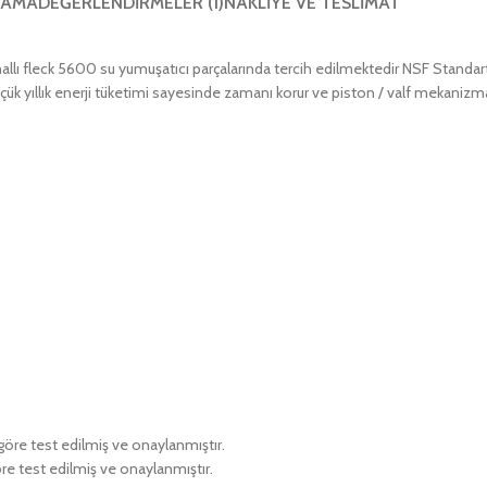
LAMA
DEĞERLENDIRMELER (1)
NAKLIYE VE TESLIMAT
nallı fleck 5600 su yumuşatıcı parçalarında tercih edilmektedir NSF Standart
ük yıllık enerji tüketimi sayesinde zamanı korur ve piston / valf mekanizması
öre test edilmiş ve onaylanmıştır.
e test edilmiş ve onaylanmıştır.