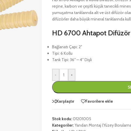
reçine, karbon ve çeşitli küçük tanecikli miner
yumuşatma tanklarında alt ve üst difüzör olara
difüzörler daha büyük mineral tanklarında kull
HD 6700 Ahtapot Difüzör T
Bağlanatı Çapı: 2″
Tipi: 6 Kollu
Tank Tipi: 36″ – 4″ Dişli
-
+
S
Karşılaştır
Favorilere ekle
Stok kodu:
01201005
Kategoriler:
Yandan Montaj (Yüzey Borulamalı