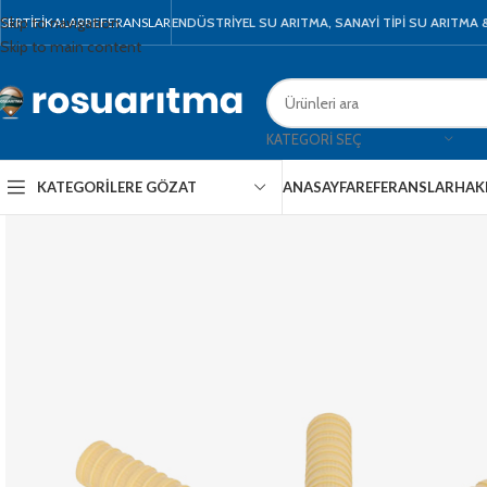
Skip to navigation
SERTIFIKALAR
REFERANSLAR
ENDÜSTRİYEL SU ARITMA, SANAYİ TİPİ SU ARITMA
Skip to main content
KATEGORI SEÇ
KATEGORILERE GÖZAT
ANASAYFA
REFERANSLAR
HAK