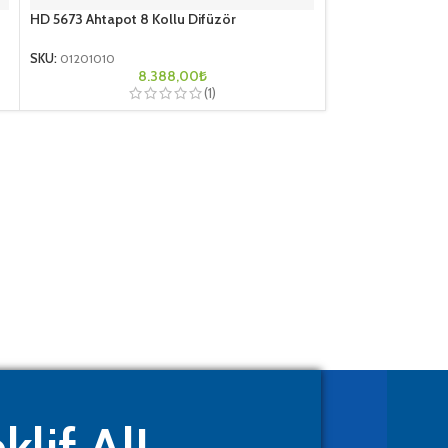
HD 5673 Ahtapot 8 Kollu Difüzör
HD 5673 Ahtapot 1
SKU:
01201010
SKU:
01201015
8.388,00
₺
1
(1)
klif Al!