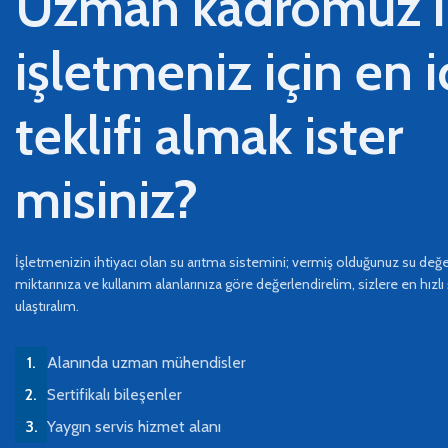
Uzman kadromuz i
işletmeniz için en 
teklifi almak ister
misiniz?
İşletmenizin ihtiyacı olan su arıtma sistemini; vermiş olduğunuz su değer
miktarınıza ve kullanım alanlarınıza göre değerlendirelim, sizlere en hızlı 
ulaştıralım.
Alanında uzman mühendisler
Sertifikalı bileşenler
Yaygın servis hizmet alanı