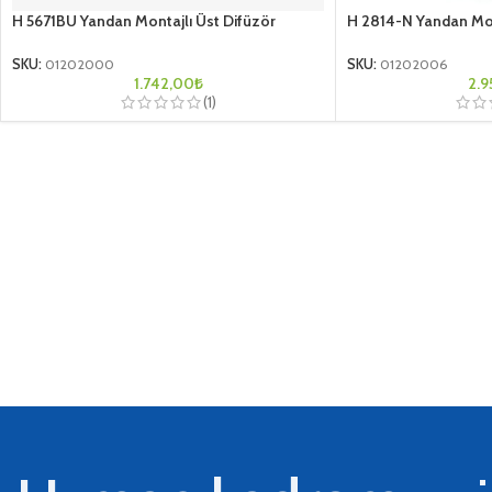
H 5671BU Yandan Montajlı Üst Difüzör
H 2814-N Yandan Mon
SKU:
01202000
SKU:
01202006
1.742,00
₺
2.9
(1)