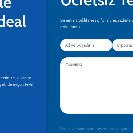
le
ideal
Su arıtma teklif mesaj formunu, sizlerle 
doldurunuz.
lerinize, kullanım
şekilde uygun teklifi
Kişisel verilerin işlenmesine izin veriyorum,