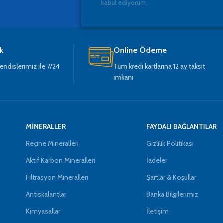
kabul ediyorum.
k
Online Ödeme
dislerimiz ile 7/24
Tüm kredi kartlarına 12 ay taksit
imkanı
MİNERALLER
FAYDALI BAĞLANTILAR
Reçine Mineralleri
Gizlilik Politikası
Aktif Karbon Mineralleri
İadeler
Filtrasyon Mineralleri
Şartlar & Koşullar
Antiskalantlar
Banka Bilgilerimiz
Kimyasallar
İletişim