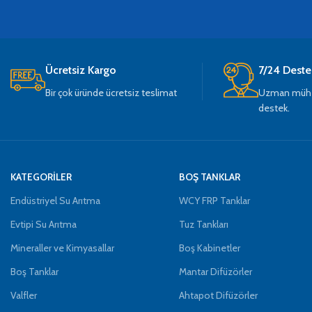
Ücretsiz Kargo
7/24 Deste
Bir çok üründe ücretsiz teslimat
Uzman mühen
destek.
KATEGORİLER
BOŞ TANKLAR
Endüstriyel Su Arıtma
WCY FRP Tanklar
Evtipi Su Arıtma
Tuz Tankları
Mineraller ve Kimyasallar
Boş Kabinetler
Boş Tanklar
Mantar Difüzörler
Valfler
Ahtapot Difüzörler