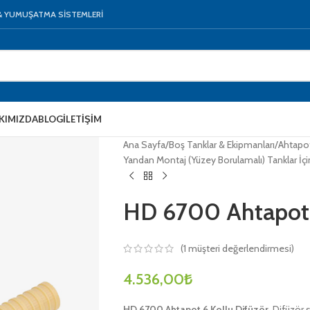
 & YUMUŞATMA SİSTEMLERİ
KIMIZDA
BLOG
İLETIŞIM
Ana Sayfa
/
Boş Tanklar & Ekipmanları
/
Ahtapot
Yandan Montaj (Yüzey Borulamalı) Tanklar İçi
HD 6700 Ahtapot 
(
1
müşteri değerlendirmesi)
4.536,00
₺
HD 6700 Ahtapot 6 Kollu Difüzör
, Difüzör 