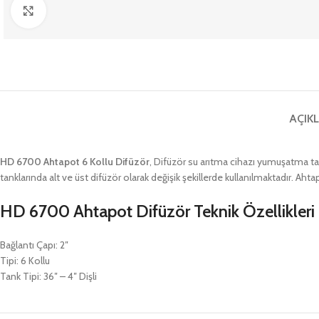
Büyütmek için tıklayın
AÇIK
HD 6700 Ahtapot 6 Kollu Difüzör
, Difüzör su arıtma cihazı yumuşatma tank
tanklarında alt ve üst difüzör olarak değişik şekillerde kullanılmaktadır. Aht
HD 6700 Ahtapot Difüzör Teknik Özellikleri
Bağlantı Çapı: 2″
Tipi: 6 Kollu
Tank Tipi: 36″ – 4″ Dişli