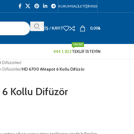
KURUMSAL
İLETIŞIM
SSS
GIRIŞ / KAYIT
0,00
₺
ONLINE
444 1 822
TEKLİF İSTEYİN
 Difüzörler
/
n Difüzörler
/
HD 6700 Ahtapot 6 Kollu Difüzör
6 Kollu Difüzör
su arıtma cihazı yumuşatma tanklarının içinde kullanılan