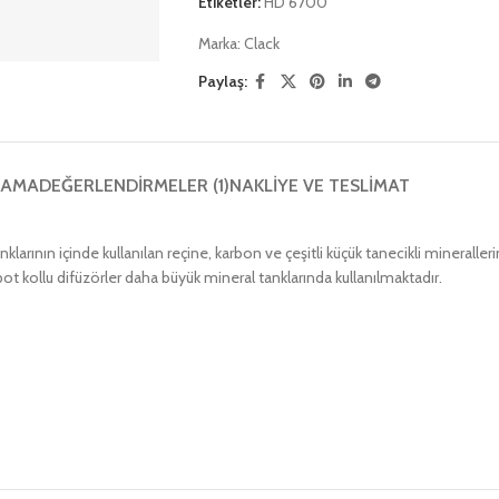
Etiketler:
HD 6700
Marka:
Clack
Paylaş:
LAMA
DEĞERLENDIRMELER (1)
NAKLIYE VE TESLIMAT
larının içinde kullanılan reçine, karbon ve çeşitli küçük tanecikli mineralle
apot kollu difüzörler daha büyük mineral tanklarında kullanılmaktadır.