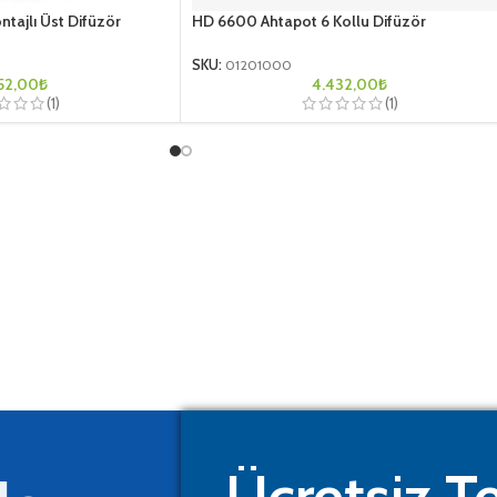
HD 6600 Ahtapot 6 Kollu Difüzör
tajlı Üst Difüzör
SKU:
01201000
4.432,00
₺
52,00
₺
(1)
(1)
Ücretsiz Te