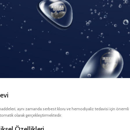
levi
 maddeleri, aynı zamanda serbest kloru ve hemodiyaliz tedavisi için önemli
otomatik olarak gerçekleştirmektedir.
ksel Özellikleri