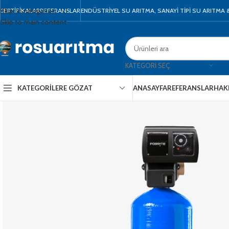
Skip to navigation
SERTIFIKALAR
REFERANSLAR
ENDÜSTRİYEL SU ARITMA, SANAYİ TİPİ SU ARITMA
Skip to main content
KATEGORI SEÇ
KATEGORILERE GÖZAT
ANASAYFA
REFERANSLAR
HAK