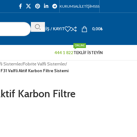
KURUMSAL
İLETIŞIM
SSS
GIRIŞ / KAYIT
0,00
₺
ONLINE
444 1 822
TEKLİF İSTEYİN
fli Sistemler
/
Fobrite Valfli Sistemler
/
 F31 Valfli Aktif Karbon Filtre Sistemi
Aktif Karbon Filtre