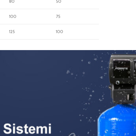
80
50
100
75
125
100