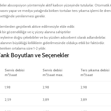
maddeler absorpsiyon yöntemiyle aktif karbon yüzeyinde tutulurlar. Otomatik
ını yapar ve medya yatağında biriken tortuları ters yıkama işlemi ile drena
bettiğinde yenilenmesi gerekir.
lemlerden geçirilerek aktive edilmesiyle elde edilir.
ek bir gözenekliliğe ve iç yüzey alanına sahiptirler
zeylerine doğru çekebilirler ve bu yüzden adsorbent olarak adlandırılırlar.
anının büyüklüğü kirliliklerin giderilmesinde oldukça etkili bir faktördür.
rirken ortalama süre 1-2 yıldır.
 Tank Boyutları ve Seçenekler
Servis debisi
Servis debisi
Ters yıkama debisi
m³/saat
m³/saat max.
m³/saat
1,98
2,98
2,98
2,59
3,89
3,89