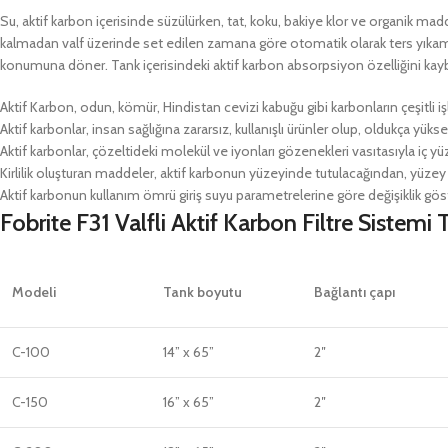
Su, aktif karbon içerisinde süzülürken, tat, koku, bakiye klor ve organik 
kalmadan valf üzerinde set edilen zamana göre otomatik olarak ters yıkamas
konumuna döner. Tank içerisindeki aktif karbon absorpsiyon özelliğini kay
Aktif Karbon, odun, kömür, Hindistan cevizi kabuğu gibi karbonların çeşitli iş
Aktif karbonlar, insan sağlığına zararsız, kullanışlı ürünler olup, oldukça yüks
Aktif karbonlar, çözeltideki molekül ve iyonları gözenekleri vasıtasıyla iç yü
Kirlilik oluşturan maddeler, aktif karbonun yüzeyinde tutulacağından, yüzey al
Aktif karbonun kullanım ömrü giriş suyu parametrelerine göre değişiklik göste
Fobrite F31 Valfli Aktif Karbon Filtre Sistemi
Modeli
Tank boyutu
Bağlantı çapı
C-100
14” x 65”
2″
C-150
16” x 65”
2″