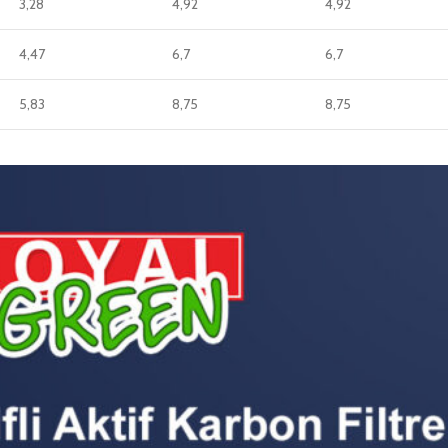
3,28
4,92
4,92
4,47
6,7
6,7
5,83
8,75
8,75