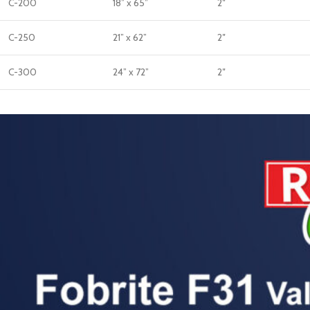
C-200
18” x 65”
2″
C-250
21” x 62”
2″
C-300
24” x 72”
2″