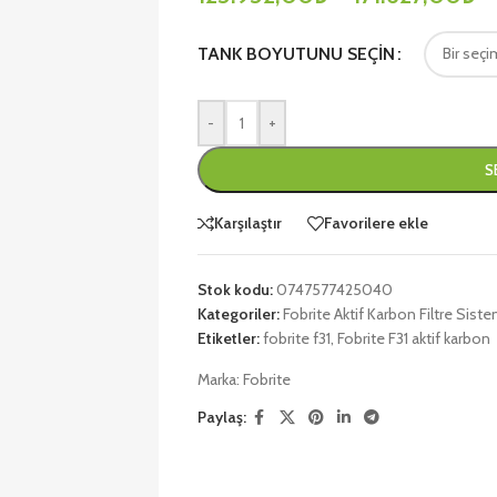
TANK BOYUTUNU SEÇIN
-
+
S
Karşılaştır
Favorilere ekle
Stok kodu:
0747577425040
Kategoriler:
Fobrite Aktif Karbon Filtre Siste
Etiketler:
fobrite f31
,
Fobrite F31 aktif karbon
Marka:
Fobrite
Paylaş: