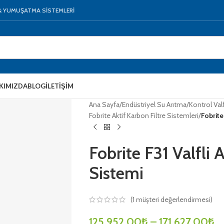
 & YUMUŞATMA SİSTEMLERİ
KIMIZDA
BLOG
İLETIŞIM
Ana Sayfa
/
Endüstriyel Su Arıtma
/
Kontrol Val
Fobrite Aktif Karbon Filtre Sistemleri
/
Fobrite
Fobrite F31 Valfli 
Sistemi
(
1
müşteri değerlendirmesi)
125.952,00
₺
–
171.627,00
₺