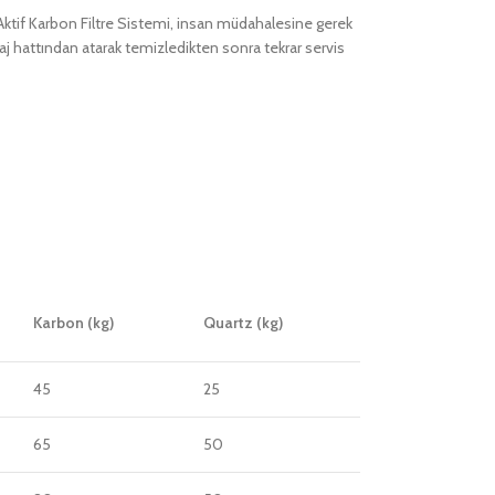
 Aktif Karbon Filtre Sistemi, insan müdahalesine gerek
j hattından atarak temizledikten sonra tekrar servis
Karbon (kg)
Quartz (kg)
45
25
65
50