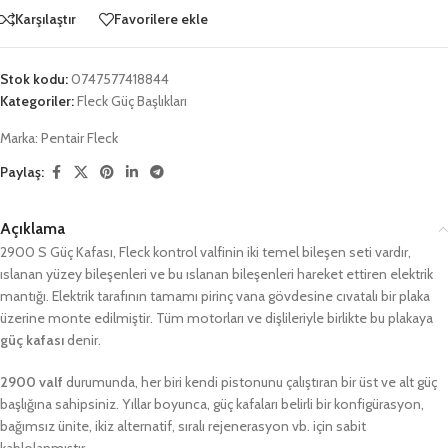
Karşılaştır
Favorilere ekle
Stok kodu:
0747577418844
Kategoriler:
Fleck Güç Başlıkları
Marka:
Pentair Fleck
Paylaş:
Açıklama
2900 S Güç Kafası, Fleck kontrol valfinin iki temel bileşen seti vardır,
ıslanan yüzey bileşenleri ve bu ıslanan bileşenleri hareket ettiren elektrik
mantığı. Elektrik tarafının tamamı pirinç vana gövdesine cıvatalı bir plaka
üzerine monte edilmiştir. Tüm motorları ve dişlileriyle birlikte bu plakaya
güç kafası
denir.
2900 valf
durumunda, her biri kendi pistonunu çalıştıran bir üst ve alt güç
başlığına sahipsiniz. Yıllar boyunca, güç kafaları belirli bir konfigürasyon,
bağımsız ünite, ikiz alternatif, sıralı rejenerasyon vb. için sabit
kablolanmıştır.