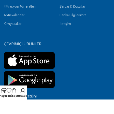
Filtrasyon Mineralleri
Şartlar & Koşullar
Antiskalantlar
Banka Bilgilerimiz
Kimyasallar
İletişim
ÇEVRİMİÇİ ÜRÜNLER
Bültenimize katılın!
Mağaza
Favoriler
Sepet
Hesabım
Gizlilik Politikamıza
uygun olarak kullanılacaktır