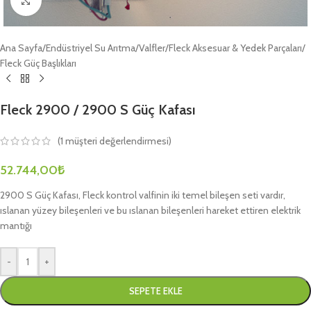
Büyütmek için tıklayın
Ana Sayfa
/
Endüstriyel Su Arıtma
/
Valfler
/
Fleck Aksesuar & Yedek Parçaları
/
Fleck Güç Başlıkları
Fleck 2900 / 2900 S Güç Kafası
(
1
müşteri değerlendirmesi)
52.744,00
₺
2900 S Güç Kafası, Fleck kontrol valfinin iki temel bileşen seti vardır,
ıslanan yüzey bileşenleri ve bu ıslanan bileşenleri hareket ettiren elektrik
mantığı
-
+
SEPETE EKLE