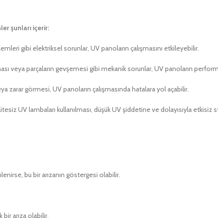
r şunları içerir:
emleri gibi elektriksel sorunlar, UV panoların çalışmasını etkileyebilir.
ması veya parçaların gevşemesi gibi mekanik sorunlar, UV panoların perfor
ya zarar görmesi, UV panoların çalışmasında hatalara yol açabilir.
iz UV lambaları kullanılması, düşük UV şiddetine ve dolayısıyla etkisiz st
enirse, bu bir arızanın göstergesi olabilir.
ir arıza olabilir.