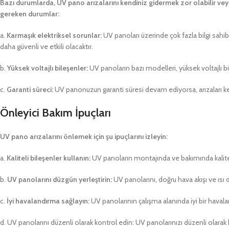
Bazı durumlarda, UV pano arızalarını kendiniz gidermek zor olabilir vey
gereken durumlar:
a.
Karmaşık elektriksel sorunlar:
UV panoları üzerinde çok fazla bilgi sahibi 
daha güvenli ve etkili olacaktır.
b.
Yüksek voltajlı bileşenler:
UV panoların bazı modelleri, yüksek voltajlı bile
c.
Garanti süreci:
UV panonuzun garanti süresi devam ediyorsa, arızaları kend
Önleyici Bakım İpuçları
UV pano arızalarını önlemek için şu ipuçlarını izleyin:
a.
Kaliteli bileşenler kullanın:
UV panoların montajında ve bakımında kalitel
b.
UV panolarını düzgün yerleştirin:
UV panolarını, doğru hava akışı ve ısı 
c.
İyi havalandırma sağlayın:
UV panolarının çalışma alanında iyi bir havala
d. UV panolarını düzenli olarak kontrol edin: UV panolarınızı düzenli olara