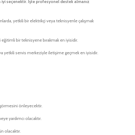
 iyi seçenektir. İşte profesyonel destek almanız
mlarda, yetkili bir elektrikçi veya teknisyenle çalışmak
i eğitimli bir teknisyene bırakmak en iyisidir.
 yetkili servis merkeziyle iletişime geçmek en iyisidir.
r görmesini önleyecektir.
meye yardımcı olacaktır.
n olacaktır.