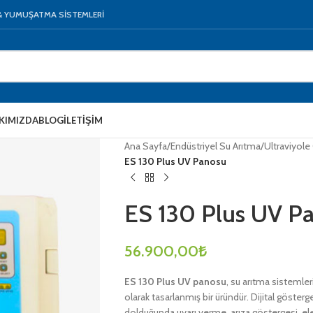
 & YUMUŞATMA SİSTEMLERİ
KIMIZDA
BLOG
İLETIŞIM
Ana Sayfa
/
Endüstriyel Su Arıtma
/
Ultraviyole 
ES 130 Plus UV Panosu
ES 130 Plus UV P
56.900,00
₺
ES 130 Plus UV panosu
, su arıtma sistemler
olarak tasarlanmış bir üründür. Dijital gösterge
dolduğunda uyarı verme, arıza göstergesi, elek