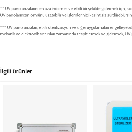
** UV pano arızalarını en aza indirmek ve etkili bir şekilde gidermek için, s
UV panolarınızın ömrünü uzatabilir ve işlemlerinizi kesintisiz sürdürebilirsin
*** UV pano arızaları, etkili sterilizasyon ve diğer uygulamaları engelleyebi
mekanik ve elektronik sorunları zamanında tespit etmek ve gidermek, UV pan
İlgili ürünler