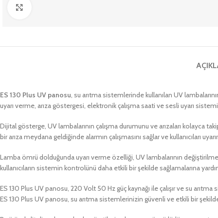
Büyütmek için tıklayın
AÇIK
ES 130 Plus UV panosu
, su arıtma sistemlerinde kullanılan UV lambalarının
uyarı verme, arıza göstergesi, elektronik çalışma saati ve sesli uyarı sistemi 
Dijital gösterge, UV lambalarının çalışma durumunu ve arızaları kolayca takip et
bir arıza meydana geldiğinde alarmın çalışmasını sağlar ve kullanıcıları uyarır
Lamba ömrü dolduğunda uyarı verme özelliği, UV lambalarının değiştirilmesi ger
kullanıcıların sistemin kontrolünü daha etkili bir şekilde sağlamalarına yardı
ES 130 Plus UV panosu, 220 Volt 50 Hz güç kaynağı ile çalışır ve su arıtma si
ES 130 Plus UV panosu, su arıtma sistemlerinizin güvenli ve etkili bir şeki