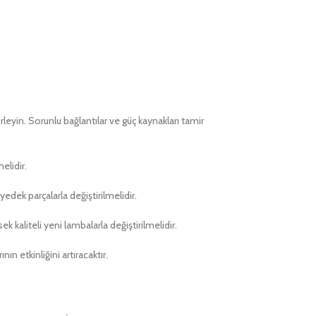
leyin. Sorunlu bağlantılar ve güç kaynakları tamir
elidir.
edek parçalarla değiştirilmelidir.
liteli yeni lambalarla değiştirilmelidir.
ın etkinliğini artıracaktır.