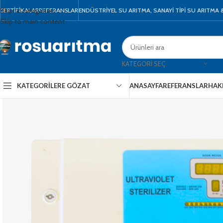
Skip to navigation
SERTIFIKALAR
REFERANSLAR
ENDÜSTRİYEL SU ARITMA, SANAYİ TİPİ SU ARITMA
Skip to main content
KATEGORI SEÇ
KATEGORILERE GÖZAT
ANASAYFA
REFERANSLAR
HAK