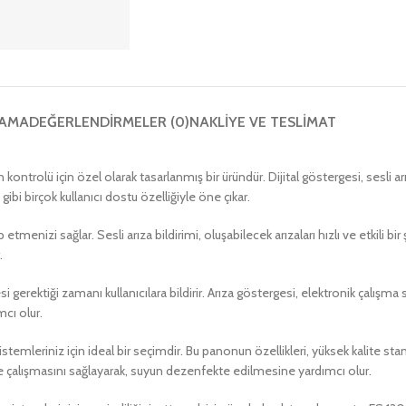
LAMA
DEĞERLENDIRMELER (0)
NAKLIYE VE TESLIMAT
 kontrolü için özel olarak tasarlanmış bir üründür. Dijital göstergesi, sesli a
gibi birçok kullanıcı dostu özelliğiyle öne çıkar.
menizi sağlar. Sesli arıza bildirimi, oluşabilecek arızaları hızlı ve etkili bir
.
ektiği zamanı kullanıcılara bildirir. Arıza göstergesi, elektronik çalışma saa
mcı olur.
stemleriniz için ideal bir seçimdir. Bu panonun özellikleri, yüksek kalite sta
lde çalışmasını sağlayarak, suyun dezenfekte edilmesine yardımcı olur.