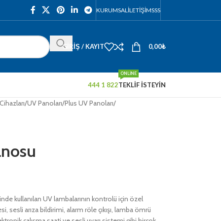
KURUMSAL
İLETIŞIM
SSS
GIRIŞ / KAYIT
0,00
₺
ONLINE
444 1 822
TEKLİF İSTEYİN
Cihazları
/
UV Panoları
/
Plus UV Panoları
/
anosu
inde kullanılan UV lambalarının kontrolü için özel
si, sesli arıza bildirimi, alarm röle çıkışı, lamba ömrü
tronik çalışma saati ve sesli uyarı sistemi gibi birçok