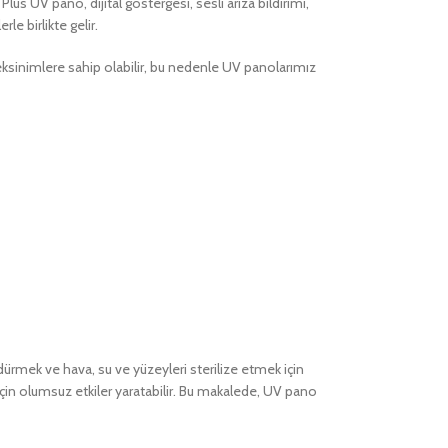
lus UV pano, dijital göstergesi, sesli arıza bildirimi,
le birlikte gelir.
ereksinimlere sahip olabilir, bu nedenle UV panolarımız
öldürmek ve hava, su ve yüzeyleri sterilize etmek için
 için olumsuz etkiler yaratabilir. Bu makalede, UV pano