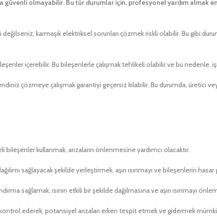
a güvenli olmayabilir. Bu tür durumlar için, profesyonel yardım almak en
değilseniz, karmaşık elektriksel sorunları çözmek riskli olabilir. Bu gibi duru
şenler içerebilir. Bu bileşenlerle çalışmak tehlikeli olabilir ve bu nedenle, iş
iniz çözmeye çalışmak garantiyi geçersiz kılabilir. Bu durumda, üretici veya
i bileşenler kullanmak, arızaların önlenmesine yardımcı olacaktır.
dağılımı sağlayacak şekilde yerleştirmek, aşırı ısınmayı ve bileşenlerin hasa
ndırma sağlamak, ısının etkili bir şekilde dağılmasına ve aşırı ısınmayı önle
k kontrol ederek, potansiyel arızaları erken tespit etmek ve gidermek mümkü