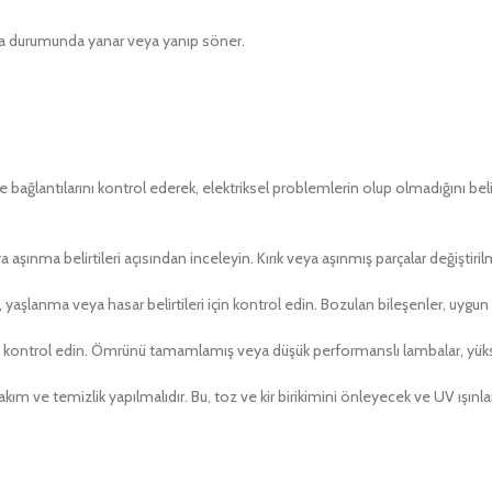
rıza durumunda yanar veya yanıp söner.
ağlantılarını kontrol ederek, elektriksel problemlerin olup olmadığını belir
şınma belirtileri açısından inceleyin. Kırık veya aşınmış parçalar değiştirilm
aşlanma veya hasar belirtileri için kontrol edin. Bozulan bileşenler, uygun y
ntrol edin. Ömrünü tamamlamış veya düşük performanslı lambalar, yüksek ka
m ve temizlik yapılmalıdır. Bu, toz ve kir birikimini önleyecek ve UV ışınların