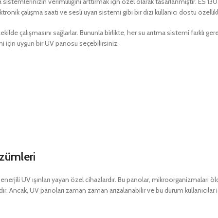
stemlerinizin verimliliğini arttırmak için özel olarak tasarlanmıştır. ES 130 P
ik çalışma saati ve sesli uyarı sistemi gibi bir dizi kullanıcı dostu özellikler
ekilde çalışmasını sağlarlar. Bununla birlikte, her su arıtma sistemi farklı g
emi için uygun bir UV panosu seçebilirsiniz.
özümleri
k enerjili UV ışınları yayan özel cihazlardır. Bu panolar, mikroorganizmaları 
adır. Ancak, UV panoları zaman zaman arızalanabilir ve bu durum kullanıcılar