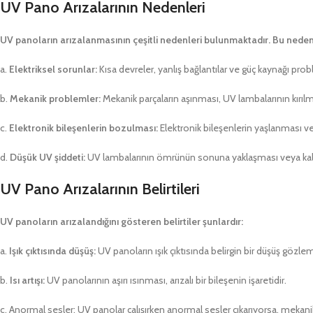
UV Pano Arızalarının Nedenleri
UV panoların arızalanmasının çeşitli nedenleri bulunmaktadır. Bu nedenle
a.
Elektriksel sorunlar:
Kısa devreler, yanlış bağlantılar ve güç kaynağı probl
b.
Mekanik problemler:
Mekanik parçaların aşınması, UV lambalarının kırıl
c.
Elektronik bileşenlerin bozulması:
Elektronik bileşenlerin yaşlanması ve
d.
Düşük UV şiddeti:
UV lambalarının ömrünün sonuna yaklaşması veya kalites
UV Pano Arızalarının Belirtileri
UV panoların arızalandığını gösteren belirtiler şunlardır:
a.
Işık çıktısında düşüş:
UV panoların ışık çıktısında belirgin bir düşüş gözleml
b.
Isı artışı:
UV panolarının aşırı ısınması, arızalı bir bileşenin işaretidir.
c. Anormal sesler: UV panolar çalışırken anormal sesler çıkarıyorsa, mekanik b