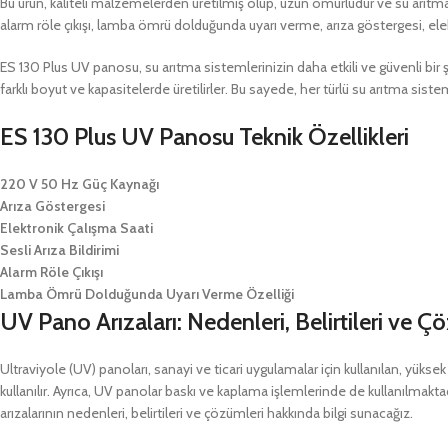
Bu ürün, kaliteli malzemelerden üretilmiş olup, uzun ömürlüdür ve su arıtma si
alarm röle çıkışı, lamba ömrü dolduğunda uyarı verme, arıza göstergesi, elektron
ES 130 Plus UV panosu, su arıtma sistemlerinizin daha etkili ve güvenli bir ş
farklı boyut ve kapasitelerde üretilirler. Bu sayede, her türlü su arıtma sist
ES 130 Plus UV Panosu Teknik Özellikleri
220 V 50 Hz Güç Kaynağı
Arıza Göstergesi
Elektronik Çalışma Saati
Sesli Arıza Bildirimi
Alarm Röle Çıkışı
Lamba Ömrü Dolduğunda Uyarı Verme Özelliği
UV Pano Arızaları: Nedenleri, Belirtileri ve Ç
Ultraviyole (UV) panoları, sanayi ve ticari uygulamalar için kullanılan, yükse
kullanılır. Ayrıca, UV panolar baskı ve kaplama işlemlerinde de kullanılmakt
arızalarının nedenleri, belirtileri ve çözümleri hakkında bilgi sunacağız.