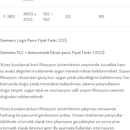
2800 x
150 –
F-2815
123
185
3750
150
Siemens Logo Pano Fiyat Farkı:
225$
Siemens PLC + dokunmatik Ekran pano Fiyat Farkı:
2700$
Yüzey borulamalı kum filtrasyon sistemlerinin seçiminde öncelikle ham
su analiz değerleri incelenerek uygun mineral miktarı belirlenmelidir. Suyun
filtrasyon cihazından geciş hızı, uygun yatak yüksekliğinin belirlenmesi, her
katmanda doğru yatak mineralinin kullanılması, yıkama periyodlarının
doğru tespiti, uygun tank ve otomasyon valfi seçimi filtrasyon verimini
doğrudan etkilemektedir.
Yüzey borulamalı kum filtrasyon sistemlerinin çalışması esnasında
herhangi bir personel gereksinimi yoktur. Sistem belirlenen periyodlar
dahilinde otomatik olarak ters yıkamasını gerçekleştirir ve sonra yine
otomatik olarak devreye girer. Bu aşamada Kullanılan otomasyon