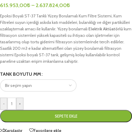
615.953,00
₺
–
2.637.824,00
₺
Epoksi Boyalı ST-37 Tanklı Yüzey Borulamalı Kum Filtre Sistemi, Kum
Filtreleri suyun içerdiği askıda katı maddeleri, bulanıklığı ve diğer partikülleri
uzaklaştırmak amacı ile kullanılır. Yüzey borulamalı
Elektrik Aktüatörlü
kum
filtrasyon sistemleri yüksek kapasiteli su ihtiyacı olan işletmeler için
tasarlanmış olup tortu giderimi filtrasyon sistemlerinde tercih edilirler.
Saatlik 200 m3 e kadar alternatifleri olan yüzey borulamalı filtrasyon
sistemi Epoksi boyalı ST-37 tank, gelişmiş kolay kullanılabilir kontrol
paneline uzaktan erişim imkanlarına sahiptir.
TANK BOYUTU MM
-
+
SEPETE EKLE
Karşılaştır
Favorilere ekle