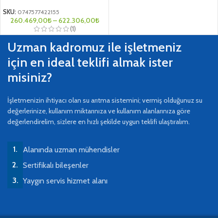
SKU:
0747577422155
260.469,00
₺
–
622.306,00
₺
(1)
Uzman kadromuz ile işletmeniz
için en ideal teklifi almak ister
misiniz?
İşletmenizin ihtiyacı olan su arıtma sistemini; vermiş olduğunuz su
değerlerinize, kullanım miktarınıza ve kullanım alanlarınıza göre
değerlendirelim, sizlere en hızlı şekilde uygun teklifi ulaştıralım.
Alanında uzman mühendisler
Sertifikalı bileşenler
Yaygın servis hizmet alanı