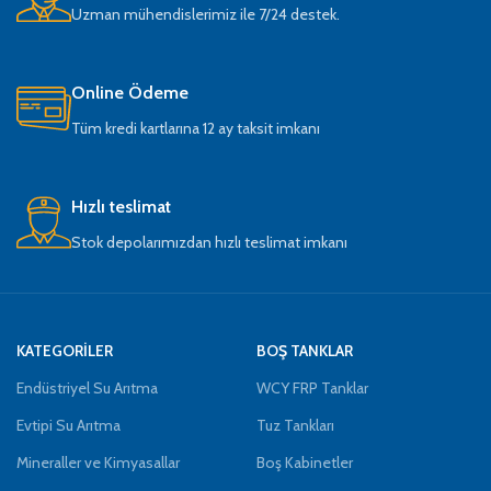
Uzman mühendislerimiz ile 7/24 destek.
Online Ödeme
Tüm kredi kartlarına 12 ay taksit imkanı
Hızlı teslimat
Stok depolarımızdan hızlı teslimat imkanı
KATEGORİLER
BOŞ TANKLAR
Endüstriyel Su Arıtma
WCY FRP Tanklar
Evtipi Su Arıtma
Tuz Tankları
Mineraller ve Kimyasallar
Boş Kabinetler