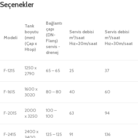
Seçenekler
Bağlantı
Tank
çapı
boyutu
Servis debisi
Servis debisi
(DN-
Modeli
(mm)
m³/saat
m³/saat
Flanş)
(Çap x
Hız=20m/saat
Hız=30m/saat
servis -
Htop)
drenej
1250 x
F-1215
65 – 65
25
37
2790
1600 x
F-1615
80 – 80
40
60
3020
2000
100 –
F-2015
63
94
x 3250
100
2400 x
F-2415
125 – 125
91
136
3400