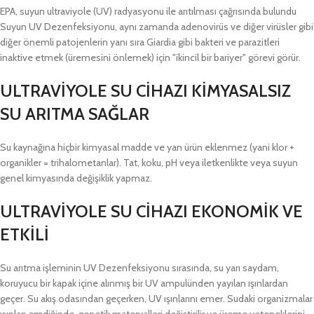
EPA, suyun ultraviyole (UV) radyasyonu ile arıtılması çağrısında bulundu
Suyun UV Dezenfeksiyonu, aynı zamanda adenovirüs ve diğer virüsler gibi
diğer önemli patojenlerin yanı sıra Giardia gibi bakteri ve parazitleri
inaktive etmek (üremesini önlemek) için "ikincil bir bariyer" görevi görür.
ULTRAVİYOLE SU CİHAZI KİMYASALSIZ
SU ARITMA SAĞLAR
Su kaynağına hiçbir kimyasal madde ve yan ürün eklenmez (yani klor +
organikler = trihalometanlar). Tat, koku, pH veya iletkenlikte veya suyun
genel kimyasında değişiklik yapmaz.
ULTRAVİYOLE SU CİHAZI EKONOMİK VE
ETKİLİ
Su arıtma işleminin UV Dezenfeksiyonu sırasında, su yarı saydam,
koruyucu bir kapak içine alınmış bir UV ampulünden yayılan ışınlardan
geçer. Su akış odasından geçerken, UV ışınlarını emer. Sudaki organizmalar