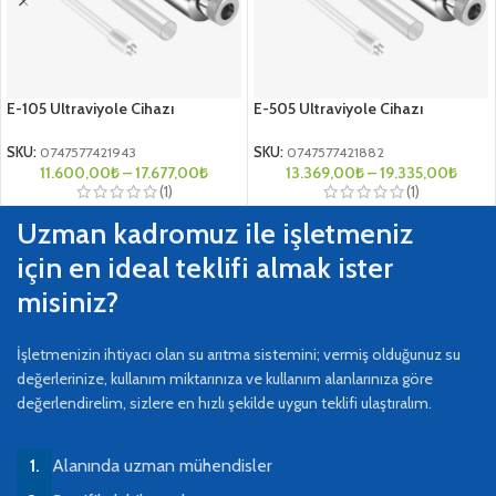
E-105 Ultraviyole Cihazı
E-505 Ultraviyole Cihazı
SKU:
0747577421943
SKU:
0747577421882
11.600,00
₺
–
17.677,00
₺
13.369,00
₺
–
19.335,00
₺
(1)
(1)
Uzman kadromuz ile işletmeniz
için en ideal teklifi almak ister
misiniz?
İşletmenizin ihtiyacı olan su arıtma sistemini; vermiş olduğunuz su
değerlerinize, kullanım miktarınıza ve kullanım alanlarınıza göre
değerlendirelim, sizlere en hızlı şekilde uygun teklifi ulaştıralım.
Alanında uzman mühendisler