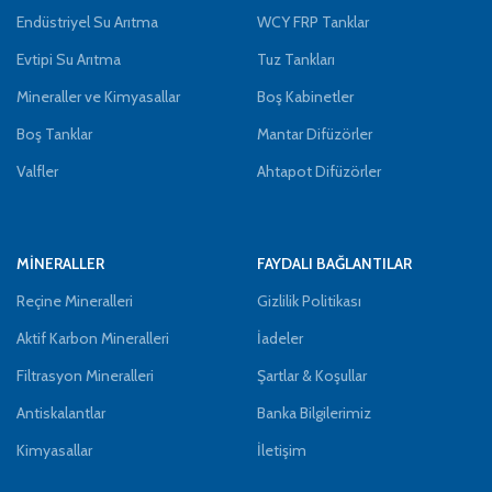
Endüstriyel Su Arıtma
WCY FRP Tanklar
Evtipi Su Arıtma
Tuz Tankları
Mineraller ve Kimyasallar
Boş Kabinetler
Boş Tanklar
Mantar Difüzörler
Valfler
Ahtapot Difüzörler
MİNERALLER
FAYDALI BAĞLANTILAR
Reçine Mineralleri
Gizlilik Politikası
Aktif Karbon Mineralleri
İadeler
Filtrasyon Mineralleri
Şartlar & Koşullar
Antiskalantlar
Banka Bilgilerimiz
Kimyasallar
İletişim