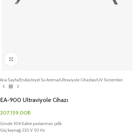
Büyütmek için tıklayın
Ana Sayfa
/
Endüstriyel Su Arıtma
/
Ultraviyole Cihazları
/
UV Sistemleri
EA-900 Ultraviyole Cihazı
207.159,00
₺
Gövde 304 Kalite paslanmaz çelik
Güç kaynağı 220 V 50 Hz