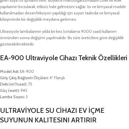
giren suya Uv ışınlarını verir. Böylece mikroorganizmaların DNA ve RNA
yapılarının bozularak, etkisiz hale gelmesini sağlar. Isı ve kimyasal madde
kullanılmadan dezenfeksiyon yapıldığı için suyun tadında ve kimyasal
bileşiminde bir değişiklik meydana getirmez.
Ultraviyole lambalarının yılda bir kez (ortalama 9000 saat) kullanım
ömründen sonra değişimi yapılmalıdır. Bu süre üreticilere göre değişiklik
gösterebilmektedir.
EA-900 Ultraviyole Cihazı Teknik Özellikleri
Model Adı:
EA-900
Giriş Çıkış Bağlantı Ölçüleri:
4" Flanşlı
Debi (m³/saat):
75
Güç (watt):
945
Lamba Sayısı:
3
ULTRAVİYOLE SU CİHAZI EV İÇME
SUYUNUN KALITESINI ARTIRIR