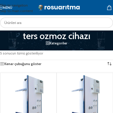
Skip to navigation
MENÜ
Skip to main content
ters ozmoz cihazı
Kategoriler
Ana Sayfa
/
Ürünler “ters ozmoz cihazı” olarak etiketlendi
5 sonucun tümü gösteriliyor
Kenar çubuğunu göster