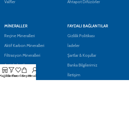
Valfler
Ahtapot Difüzörler
MİNERALLER
FAYDALI BAĞLANTILAR
Reçine Mineralleri
Gizlilik Politikası
Aktif Karbon Mineralleri
İadeler
Filtrasyon Mineralleri
Şartlar & Koşullar
Antiskalantlar
Banka Bilgilerimiz
Kimyasallar
İletişim
Mağaza
Filtreler
Favoriler
Sepet
Hesabım
ÇEVRİMİÇİ ÜRÜNLER