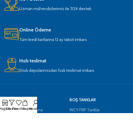
Uzman mühendislerimiz ile 7/24 destek.
Online Ödeme
Tüm kredi kartlarına 12 ay taksit imkanı
Hızlı teslimat
Stok depolarımızdan hızlı teslimat imkanı
KATEGORİLER
BOŞ TANKLAR
Mağaza
Filtreler
Favoriler
Sepet
Hesabım
Endüstriyel Su Arıtma
WCY FRP Tanklar
Evtipi Su Arıtma
Tuz Tankları
Mineraller ve Kimyasallar
Boş Kabinetler