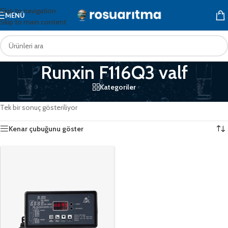
Skip to navigation
MENÜ
Skip to main content
Runxin F116Q3 valf
Kategoriler
Ana Sayfa
/
Ürünler “Runxin F116Q3 valf” olarak etiketlendi
Tek bir sonuç gösteriliyor
Kenar çubuğunu göster