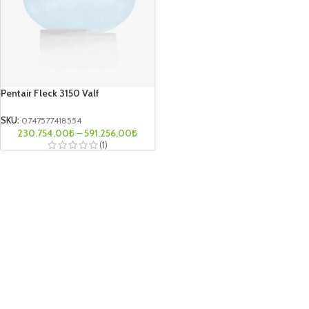
Pentair Fleck 3150 Valf
SKU:
0747577418554
230.754,00
₺
–
591.256,00
₺
(1)