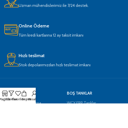
Uzman mühendislerimiz ile 7/24 destek.
Online Ödeme
Tüm kredi kartlarına 12 ay taksit imkanı
Hızlı teslimat
Stok depolarımızdan hızlı teslimat imkanı
KATEGORİLER
BOŞ TANKLAR
Mağaza
Filtreler
Favoriler
Sepet
Hesabım
Endüstriyel Su Arıtma
WCY FRP Tanklar
Evtipi Su Arıtma
Tuz Tankları
Mineraller ve Kimyasallar
Boş Kabinetler