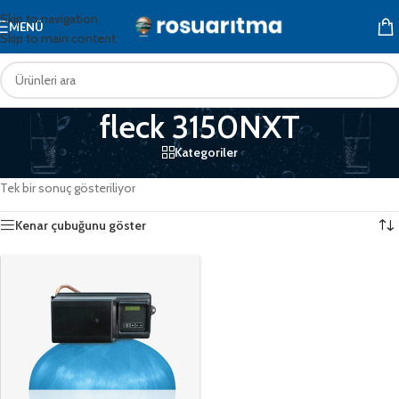
Skip to navigation
MENÜ
Skip to main content
fleck 3150NXT
Kategoriler
Ana Sayfa
/
Ürünler “fleck 3150NXT” olarak etiketlendi
Tek bir sonuç gösteriliyor
Kenar çubuğunu göster